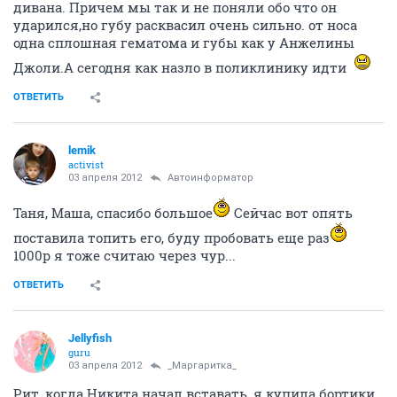
дивана. Причем мы так и не поняли обо что он
ударился,но губу расквасил очень сильно. от носа
одна сплошная гематома и губы как у Анжелины
Джоли.А сегодня как назло в поликлинику идти
ОТВЕТИТЬ
lemik
activist
03 апреля 2012
Автоинформатор
Таня, Маша, спасибо большое
Сейчас вот опять
поставила топить его, буду пробовать еще раз
1000р я тоже считаю через чур...
ОТВЕТИТЬ
Jellyfish
guru
03 апреля 2012
_Маргаритка_
Рит, когда Никита начал вставать, я купила бортики