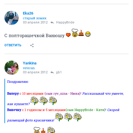
Eka26
старый хомяк
03 апреля 2012
HappyBride
С полторашечкой Ванюшу
ОТВЕТИТЬ
Yankina
veteran
03 апреля 2012
jjb1
Поздравляю:
Валеру
с 10 месяцами
(сын ryv_nina - Нина)!
Рассказывай что умеете,
как кушаете?
Ванечку
с 1 годиком и 5 месяцами
(сын HappyBride - Катя)
!
Скорей
размещай фото красавчика!