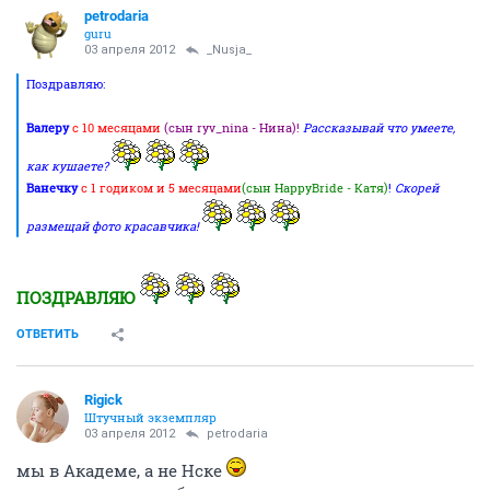
petrodaria
guru
03 апреля 2012
_Nusja_
Поздравляю:
Валеру
с 10 месяцами
(сын ryv_nina - Нина)!
Рассказывай что умеете,
как кушаете?
Ванечку
с 1 годиком и 5 месяцами
(сын HappyBride - Катя)
!
Скорей
размещай фото красавчика!
ПОЗДРАВЛЯЮ
ОТВЕТИТЬ
Rigick
Штучный экземпляр
03 апреля 2012
petrodaria
мы в Академе, а не Нске