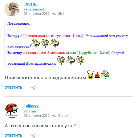
_Nusja_
experienced
03 апреля 2012
jjb1
Поздравляю:
Валеру
с 10 месяцами
(сын ryv_nina - Нина)!
Рассказывай что умеете,
как кушаете?
Ванечку
с 1 годиком и 5 месяцами
(сын HappyBride - Катя)
!
Скорей
размещай фото красавчика!
Присоединяюсь к поздравлениям
ОТВЕТИТЬ
Tella222
veteran
03 апреля 2012
Rigick
А что у вас совсем тепло уже?
ОТВЕТИТЬ