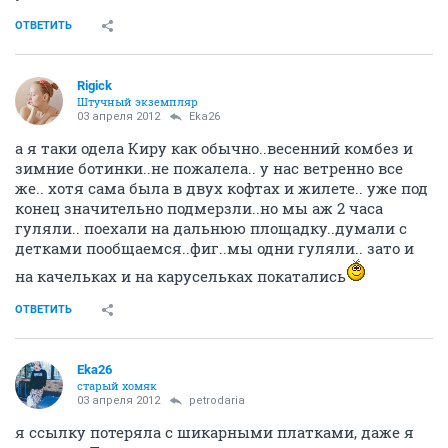
ОТВЕТИТЬ
Rigick
Штучный экземпляр
03 апреля 2012
Eka26
а я таки одела Киру как обычно..весенний комбез и
зимние ботинки..не пожалела.. у нас ветренно все
же.. хотя сама была в двух кофтах и жилете.. уже под
конец значительно подмерзли..но мы аж 2 часа
гуляли.. поехали на дальнюю площадку..думали с
детками пообщаемся..фиг..мы одни гуляли.. зато и
на качельках и на карусельках покатались
ОТВЕТИТЬ
Eka26
старый хомяк
03 апреля 2012
petrodaria
я ссылку потеряла с шикарными платками, даже я