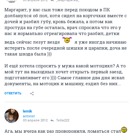
03 апреля 2012
_Маргаритка_
Маргарит, у нас сын тоже перед походом в ПК
долбанулся об пол, хотя сидел на корточках вместе с
дочей и разбил губу, кровь бежала, а потом как
простуда на губе осталась, врач спросила что это у
нас и нормально отреагировала что разбил, детки
ведь сейчас лезут везде
я уже иногда начинаю
истерить после очередной шишки и царапки, доча не
такая шкода была )))
И ещё хотела спросить у мужа какой мотоцикл? А то
мой тут на выходных хочет открыть первый заезд,
подготавливает его )))) Самое главное два дня искал
документы, на мотоцик и машину, ездил без них...
ОТВЕТИТЬ
lemik
activist
03 апреля 2012
Tella222
Ага, мы вчера как раз проворонили, ломаться стал