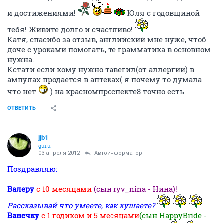
и достижениями!
Юля с годовщиной
тебя! Живите долго и счастливо!
Катя, спасибо за отзыв, английский мне нуже, чтоб
доче с уроками помогать, те грамматика в основном
нужна.
Кстати если кому нужно тавегил(от аллергии) в
ампулах продается в аптеках( я почему то думала
что нет
) на красномпроспекте8 точно есть
ОТВЕТИТЬ
jjb1
guru
03 апреля 2012
Автоинформатор
Поздравляю:
Валеру
с 10 месяцами
(сын ryv_nina - Нина)!
Рассказывай что умеете, как кушаете?
Ванечку
с 1 годиком и 5 месяцами
(сын HappyBride -