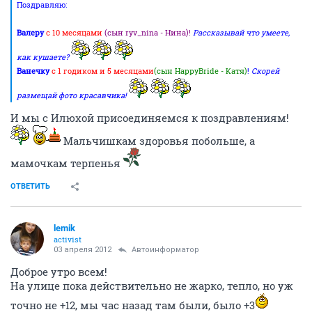
Поздравляю:
Валеру
с 10 месяцами
(сын ryv_nina - Нина)!
Рассказывай что умеете,
как кушаете?
Ванечку
с 1 годиком и 5 месяцами
(сын HappyBride - Катя)
!
Скорей
размещай фото красавчика!
И мы с Илюхой присоединяемся к поздравлениям!
Мальчишкам здоровья побольше, а
мамочкам терпенья
ОТВЕТИТЬ
lemik
activist
03 апреля 2012
Автоинформатор
Доброе утро всем!
На улице пока действительно не жарко, тепло, но уж
точно не +12, мы час назад там были, было +3