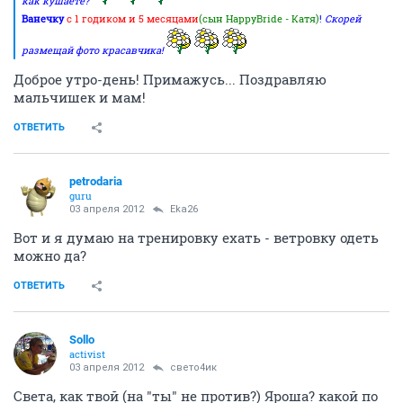
как кушаете?
Ванечку
с 1 годиком и 5 месяцами
(сын HappyBride - Катя)
!
Скорей
размещай фото красавчика!
Доброе утро-день! Примажусь... Поздравляю
мальчишек и мам!
ОТВЕТИТЬ
petrodaria
guru
03 апреля 2012
Eka26
Вот и я думаю на тренировку ехать - ветровку одеть
можно да?
ОТВЕТИТЬ
Sollo
activist
03 апреля 2012
свето4ик
Света, как твой (на "ты" не против?) Яроша? какой по