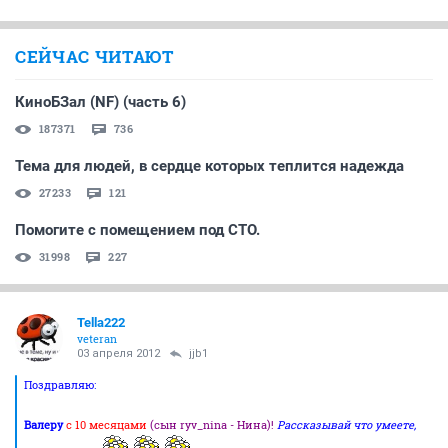
СЕЙЧАС ЧИТАЮТ
КиноБЗал (NF) (часть 6)
187371
736
Тема для людей, в сердце которых теплится надежда
27233
121
Помогите с помещением под СТО.
31998
227
Tella222
veteran
03 апреля 2012
jjb1
Поздравляю:
Валеру
с 10 месяцами
(сын ryv_nina - Нина)!
Рассказывай что умеете,