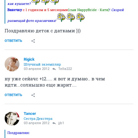
как кушаете?
Ванечку
с 1 годиком и 5 месяцами
(сын HappyBride - Катя)
!
Скорей
размещай фото красавчика!
Поздравляю деток с датками )))
ОТВЕТИТЬ
Rigick
Штучный экземпляр
03 апреля 2012
Tella222
ну уже сейачс +12..... я вот и думаю.. в чем
идти...солнышко еще жарит....
ОТВЕТИТЬ
Tancer
Сестра Декстера
03 апреля 2012
jjb1
Поздравляю: