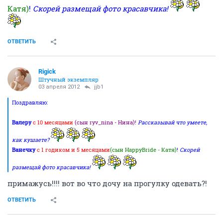
Катя)
!
Скорей размещай фото красавчика!
ОТВЕТИТЬ
Rigick
Штучный экземпляр
03 апреля 2012
jjb1
Поздравляю:
Валеру
с 10 месяцами
(сын ryv_nina - Нина)!
Рассказывай что умеете,
как кушаете?
Ванечку
с 1 годиком и 5 месяцами
(сын HappyBride - Катя)
!
Скорей
размещай фото красавчика!
примажусь!!!! вот во что дочу на прогулку одевать?!
ОТВЕТИТЬ