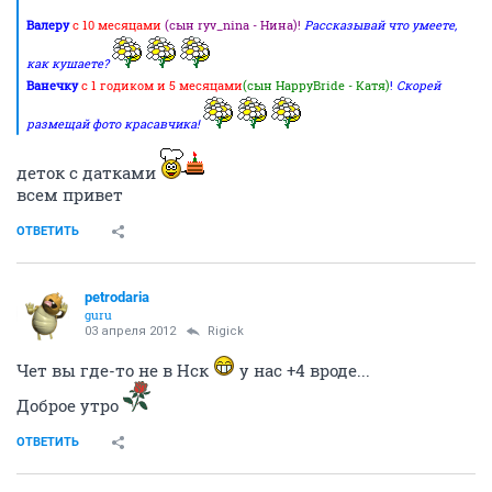
Валеру
с 10 месяцами
(сын ryv_nina - Нина)!
Рассказывай что умеете,
как кушаете?
Ванечку
с 1 годиком и 5 месяцами
(сын HappyBride - Катя)
!
Скорей
размещай фото красавчика!
деток с датками
всем привет
ОТВЕТИТЬ
petrodaria
guru
03 апреля 2012
Rigick
Чет вы где-то не в Нск
у нас +4 вроде...
Доброе утро
ОТВЕТИТЬ