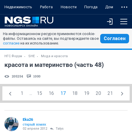
Недвижимость
Работа
Новости
Погода
Дом
На информационном ресурсе применяются cookie-
Согласен
файлы. Оставаясь на сайте, вы подтверждаете свое
согласие
на их использование.
НГС.Форум
SHE
Мода и красота
красота и материнство (часть 48)
205254
1000
1
...
15
16
17
18
19
20
21
Eka26
старый хомяк
02 апреля 2012
Tatys