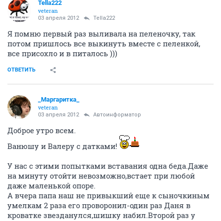
Tella222
veteran
03 апреля 2012
Tella222
Я помню первый раз выливала на пеленочку, так
потом пришлось все выкинуть вместе с пеленкой,
все присохло и в питалось )))
ОТВЕТИТЬ
_Маргаритка_
veteran
03 апреля 2012
Автоинформатор
Доброе утро всем.
Ванюшу и Валеру с датками!
У нас с этими попытками вставания одна беда.Даже
на минуту отойти невозможно,встает при любой
даже маленькой опоре.
А вчера папа наш не привыкший еще к сыночкиным
умелкам 2 раза его проворонил-один раз Даня в
кроватке звезданулся,шишку набил.Второй раз у