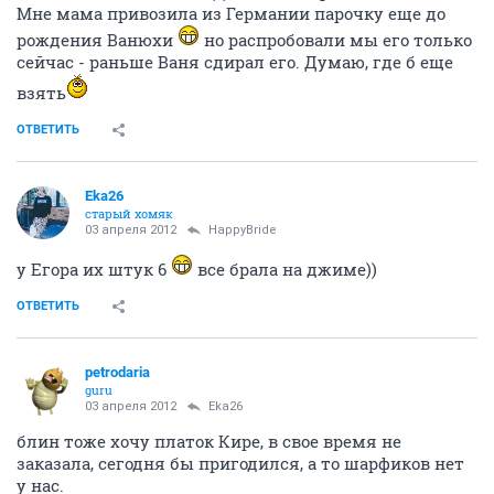
Мне мама привозила из Германии парочку еще до
рождения Ванюхи
но распробовали мы его только
сейчас - раньше Ваня сдирал его. Думаю, где б еще
взять
ОТВЕТИТЬ
Eka26
старый хомяк
03 апреля 2012
HappyBride
у Егора их штук 6
все брала на джиме))
ОТВЕТИТЬ
petrodaria
guru
03 апреля 2012
Eka26
блин тоже хочу платок Кире, в свое время не
заказала, сегодня бы пригодился, а то шарфиков нет
у нас.