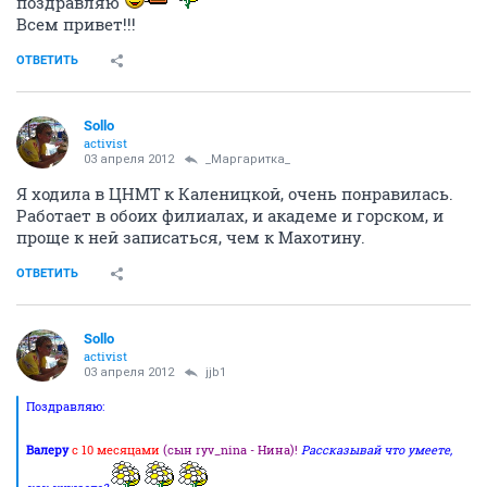
поздравляю
Всем привет!!!
ОТВЕТИТЬ
Sollo
activist
03 апреля 2012
_Маргаритка_
Я ходила в ЦНМТ к Каленицкой, очень понравилась.
Работает в обоих филиалах, и академе и горском, и
проще к ней записаться, чем к Махотину.
ОТВЕТИТЬ
Sollo
activist
03 апреля 2012
jjb1
Поздравляю:
Валеру
с 10 месяцами
(сын ryv_nina - Нина)!
Рассказывай что умеете,