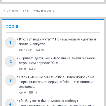
НГС.Форум
SHE
Мода и красота
ТОП 5
Кто тут воду мутит? Почему нельзя купаться
1
после 2 августа
17 411
28
«Привет, детишки!» Чего вы не знали о самом
2
страшном сериале 90-х
0
3
Стоит меньше 500 тысяч: в Новосибирске на
3
торги выставили серый Infiniti — его заложил
владелец
0
13
«Выйду хотя бы на молоко соберу»:
4
трогательная история уличного артиста, его