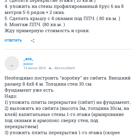
3. сделать перекрытие этажа ( 10 кв.м.)
4. уложить на стены профилированный брус 6 на 8
метров 5-6 рядов + 2 окна.
5. Сделать крышу с 4 окнами под ППЧ. ( 80 кв.м. )
6. Монтаж ППЧ. (80 кв.м. )
Жду примерную стоимость и сроки.
ОТВЕТИТЬ
_ace_
_
junior
15 июня 2010
AKonsulltant
Необходимо построить "коробку" из сибита. Внешний
размер 8.4х8.4 м. Толщина стен 30 см.
Фундамент уже есть.
Надо:
1) уложить плиты перекрытия (сибит) на фундамент,
2) выложить из сибита (высота 3м, толщина 30см, на
клей) капитальные стены 1-го этажа (армирование
под окнами и армопояс сверху стен, под
перекрытием)
3) уложить плиты перекрытия 1-го этажа (скорее