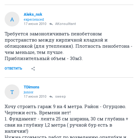
Aleks_nsk
A
experienced
17 июня 2010
AKonsulltant
Требуется замоноличивать пенобетоном
пространство между кирпичной кладкой и
облицовкой (для утепления). Плотность пенобетона -
чем меньше, тем лучше.
Приблизительный объем - 30м3.
ОТВЕТИТЬ
TDimons
T
junior
17 июня 2010
sweep
Хочу строить гараж 9 на 4 метра. Район - Огурцово.
Чертежи есть. Времени нет!
1. Фундамент - лента 25 см ширина, 30 см глубина +
сваи на глубину 1,2 метра ( ручной бур есть в
наличии!)
Нужна стоимость работ по возведению опалубки и