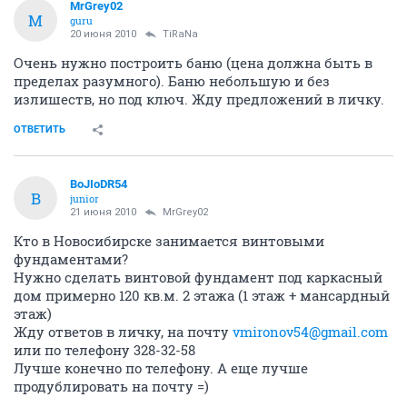
MrGrey02
M
guru
20 июня 2010
TiRaNa
Очень нужно построить баню (цена должна быть в
пределах разумного). Баню небольшую и без
излишеств, но под ключ. Жду предложений в личку.
ОТВЕТИТЬ
BoJIoDR54
B
junior
21 июня 2010
MrGrey02
Кто в Новосибирске занимается винтовыми
фундаментами?
Нужно сделать винтовой фундамент под каркасный
дом примерно 120 кв.м. 2 этажа (1 этаж + мансардный
этаж)
Жду ответов в личку, на почту
vmironov54@gmail.com
или по телефону 328-32-58
Лучше конечно по телефону. А еще лучше
продублировать на почту =)