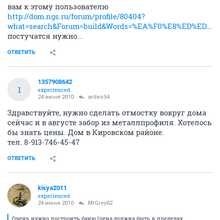
вам к этому пользователю
http://dom.ngs.ru/forum/profile/80404?
what=search&Forum=build&Words=%EA%F0%E8%ED%ED%E5%F0&Match=Or&Searchpage=0&Limit=25&Old=allposts
постучатся нужно...
ОТВЕТИТЬ
1357908642
1
experienced
24 июня 2010
ardeo54
Здравствуйте, нужно сделать отмостку вокруг дома
сейчас и в августе забор из металлпрофиля. Хотелось
бы знать цены. Дом в Кировском районе.
тел. 8-913-746-45-47
ОТВЕТИТЬ
kisya2011
experienced
24 июня 2010
MrGrey02
Очень нужно построить баню (цена должна быть в пределах