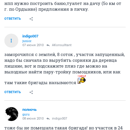
нпп нужно построить баню,туалет на дачу (5о км от
г. по Ордынке) предложения в личку.
ОТВЕТИТЬ
indigo007
I
junior
07 июня 2010
AKonsulltant
заморочился с землей, 8 соток , участок запущенный,
надо бы сначала по вырубить сорняки да деревца
лишние, вот и подскажите плиз где можно на
выходные найти пару-тройку помощников, или как
там такие бригады называются
ОТВЕТИТЬ
полночь
guru
08 июня 2010
indigo007
тоже бы не помешала такая бригада! но участок в 24