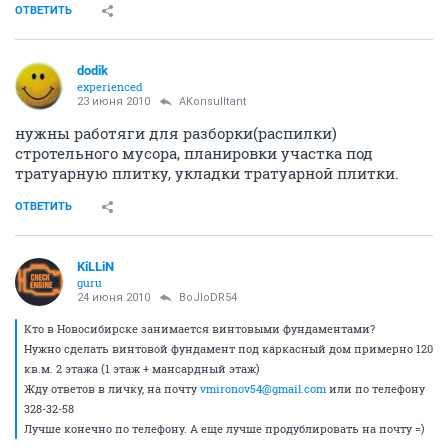
ОТВЕТИТЬ
dodik
experienced
23 июня 2010
AKonsulltant
нужны работяги для разборки(распилки)
стротельного мусора, планировки участка под
тратуарную плитку, укладки тратуарной плитки.
ОТВЕТИТЬ
KiLLiN
guru
24 июня 2010
BoJIoDR54
Кто в Новосибирске занимается винтовыми фундаментами?
Нужно сделать винтовой фундамент под каркасный дом примерно 120
кв.м. 2 этажа (1 этаж + мансардный этаж)
Жду ответов в личку, на почту
vmironov54@gmail.com
или по телефону
328-32-58
Лучше конечно по телефону. А еще лучше продублировать на почту =)