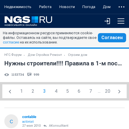
Недвижимость
Работа
Новости
Погода
Дом
На информационном ресурсе применяются cookie-
Согласен
файлы. Оставаясь на сайте, вы подтверждаете свое
согласие
на их использование.
НГС.Форум
Дом Стройка Ремонт
Строим дом
Нужны строители!!!! Правила в 1-м посте топика
1153734
999
1
2
3
4
5
6
7
...
20
contable
C
activist
27 мая 2010
AKonsulltant