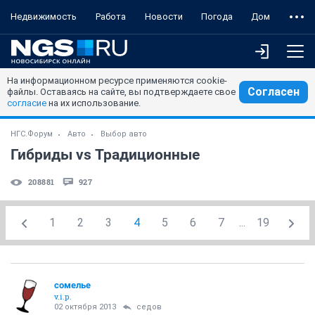
Недвижимость
Работа
Новости
Погода
Дом
На информационном ресурсе применяются cookie-
Согласен
файлы. Оставаясь на сайте, вы подтверждаете свое
согласие
на их использование.
НГС.Форум
Авто
Выбор авто
Гибриды vs Традиционные
208881
927
1
2
3
4
5
6
7
...
19
сомелье
v.i.p.
02 октября 2013
седов