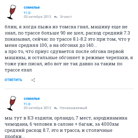
сомелье
v.i.p.
03 октября 2013
Эгоист
блин, я когда пыжа из томска гнал, машину еще не
знал, по трассе больше 90 не шел, расход средний 7.3
показывал, сейчас по трассе 8.1-8.2 это при том, что у
меня средняя 100, а на обгонах до 140...
а про то, что приус сдувается после обгона первой
машины, и остальные обгоняет в режиме черепахи, я
тоже уже писал, ибо вот не так давно за таким по
трассе ехал
ОТВЕТИТЬ
сомелье
v.i.p.
03 октября 2013
Неназываемый
мы тут в КЗ ездили, орландо, 7 мест, аэродинамика
чемодана, 6 человек в салоне + багаж, за 4000км
средний расход 8.7, это и трасса, и столичные
пробки...