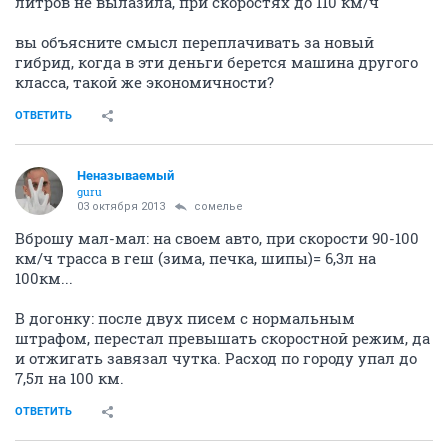
литров не вылазила, при скоростях до 110 км/ч
вы объясните смысл переплачивать за новый
гибрид, когда в эти деньги берется машина другого
класса, такой же экономичности?
ОТВЕТИТЬ
Неназываемый
guru
03 октября 2013
сомелье
Вброшу мал-мал: на своем авто, при скорости 90-100
км/ч трасса в геш (зима, печка, шипы)= 6,3л на
100км...
В догонку: после двух писем с нормальным
штрафом, перестал превышать скоростной режим, да
и отжигать завязал чутка. Расход по городу упал до
7,5л на 100 км.
ОТВЕТИТЬ