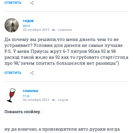
ОТВЕТИТЬ
седов
guru
02 октября 2013
сомелье
Да почему вы решили,что меня дизель чем то не
устраивает? Условия для дизеля не самые лучшие.
P.S. У меня Приусы жрут 6-7 литров 95(на 92 и 98
расход такой же,но на 92 как то грубовато старт/стоп,а
про 98,"зачем платить больше,если нет разницы")
ОТВЕТИТЬ
сомелье
v.i.p.
02 октября 2013
седов
Показать спойлер
ну да конечно, а производители авто дураки когда