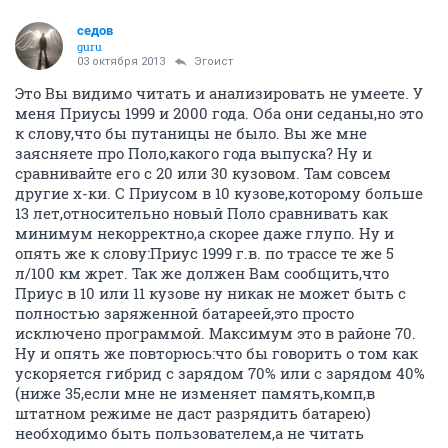
седов
guru
03 октября 2013
Эгоист
Это Вы видимо читать и анализировать не умеете. У
меня Приусы 1999 и 2000 года. Оба они седаны,но это
к слову,что бы путаницы не было. Вы же мне
заясняете про Поло,какого года выпуска? Ну и
сравнивайте его с 20 или 30 кузовом. Там совсем
другие х-ки. С Приусом в 10 кузове,которому больше
13 лет,относительно новый Поло сравнивать как
минимум некорректно,а скорее даже глупо. Ну и
опять же к слову:Приус 1999 г.в. по трассе те же 5
л/100 км жрет. Так же должен Вам сообщить,что
Приус в 10 или 11 кузове ну никак не может быть с
полностью заряженной батареей,это просто
исключено программой. Максимум это в районе 70.
Ну и опять же повторюсь:что бы говорить о том как
ускоряется гибрид с зарядом 70% или с зарядом 40%
(ниже 35,если мне не изменяет память,комп,в
штатном режиме не даст разрядить батарею)
необходимо быть пользователем,а не читать