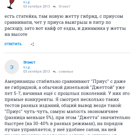
v.i.p.
03 октября 2013
Эгоист
есть статейка, там новую жетту гибрид, с приусом
сравнивали, чет у приуса выигрыш в литр по
расходу, зато вот кайф от езды, и динамика у жетты
на высоте
ОТВЕТИТЬ
Эгоист
Э
v.i.p.
03 октября 2013
сомелье
Американцы стабильно сравнивают "Приус" с даже
не гибридной, а обычной дизельной "Джеттой" уже
лет 5-7, начиная ещё с прошлых поколений. У них это
прямые конкуренты. Я смотрел несколько таких
тестов разных изданий, общий вывод везде такой:
"Приус" чуть-чуть, самую малость экономичнее
(разница меньше 5%), при этом "Джетта" значительно
быстрее (на 30-40% в разных режимах), на порядок
лучше управляется, у неё удобнее салон, на ней