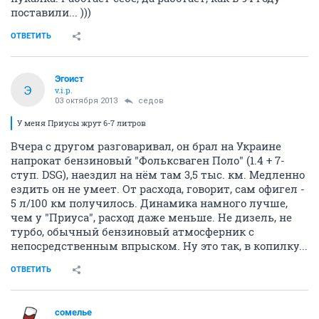
поставили... )))
ОТВЕТИТЬ
Эгоист
Э
v.i.p.
03 октября 2013
седов
У меня Приусы жрут 6-7 литров
Вчера с другом разговаривал, он брал на Украине
напрокат бензиновый "Фольксваген Поло" (1.4 + 7-
ступ. DSG), наездил на нём там 3,5 тыс. км. Медленно
ездить он не умеет. От расхода, говорит, сам офигел -
5 л/100 км получилось. Динамика намного лучше,
чем у "Приуса", расход даже меньше. Не дизель, не
турбо, обычный бензиновый атмосферник с
непосредственным впрыском. Ну это так, в копилку...
ОТВЕТИТЬ
сомелье