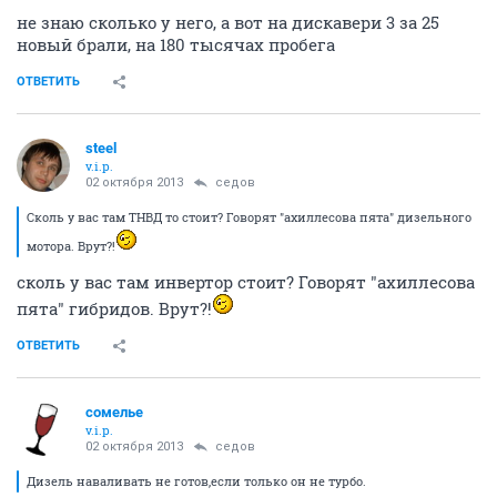
не знаю сколько у него, а вот на дискавери 3 за 25
новый брали, на 180 тысячах пробега
ОТВЕТИТЬ
steel
v.i.p.
02 октября 2013
седов
Сколь у вас там ТНВД то стоит? Говорят "ахиллесова пята" дизельного
мотора. Врут?!
сколь у вас там инвертор стоит? Говорят "ахиллесова
пята" гибридов. Врут?!
ОТВЕТИТЬ
сомелье
v.i.p.
02 октября 2013
седов
Дизель наваливать не готов,если только он не турбо.