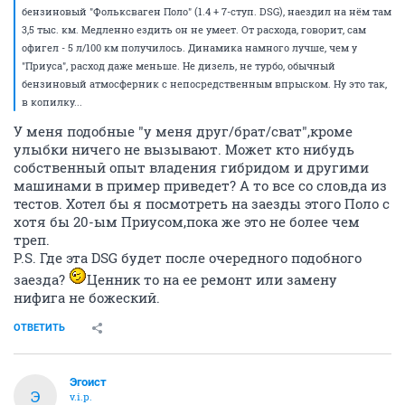
бензиновый "Фольксваген Поло" (1.4 + 7-ступ. DSG), наездил на нём там
3,5 тыс. км. Медленно ездить он не умеет. От расхода, говорит, сам
офигел - 5 л/100 км получилось. Динамика намного лучше, чем у
"Приуса", расход даже меньше. Не дизель, не турбо, обычный
бензиновый атмосферник с непосредственным впрыском. Ну это так,
в копилку...
У меня подобные "у меня друг/брат/сват",кроме
улыбки ничего не вызывают. Может кто нибудь
собственный опыт владения гибридом и другими
машинами в пример приведет? А то все со слов,да из
тестов. Хотел бы я посмотреть на заезды этого Поло с
хотя бы 20-ым Приусом,пока же это не более чем
треп.
P.S. Где эта DSG будет после очередного подобного
заезда?
Ценник то на ее ремонт или замену
нифига не божеский.
ОТВЕТИТЬ
Эгоист
Э
v.i.p.