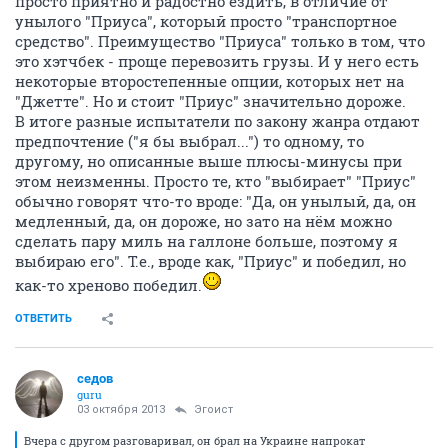
просто приятно и радостно ездить, в отличие от
унылого "Приуса", который просто "транспортное
средство". Преимущество "Приуса" только в том, что
это хэтчбек - проще перевозить грузы. И у него есть
некоторые второстепенные опции, которых нет на
"Джетте". Но и стоит "Приус" значительно дороже.
В итоге разные испытатели по закону жанра отдают
предпочтение ("я бы выбрал...") то одному, то
другому, но описанные выше плюсы-минусы при
этом неизменны. Просто те, кто "выбирает" "Приус"
обычно говорят что-то вроде: "Да, он унылый, да, он
медленный, да, он дороже, но зато на нём можно
сделать пару миль на галлоне больше, поэтому я
выбираю его". Т.е., вроде как, "Приус" и победил, но
как-то хреново победил.
ОТВЕТИТЬ
седов
guru
03 октября 2013
Эгоист
Вчера с другом разговаривал, он брал на Украине напрокат