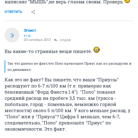
написано "МЫШЬ",не верь глазам своим. Проверь.
ОТВЕТИТЬ
Эгоист
Э
v.i.p.
03 октября 2013
седов
Вы какие-то странные вещи пишете.
Так что далеко не факт,что Поло превзошел Приус как по расходу,так и
по динамике.
Как это не факт? Вы пишете, что ваши "Приусы"
расходуют по 6-7 л/100 км (т.е. примерно как
бензиновый "Форд Фиеста 1.4"). "Поло" показал
средний расход на пробеге 3,5 тыс. км (трасса -
побольше, город - поменьше, немножко горной
местности) около 5 л/100 км. У кого меньше расход, у
"Поло" или у "Приуса"? Цифра 5 меньше, чем 6-7,
следовательно, "Поло" превзошёл "Приус" по
экономичности. Это факт.