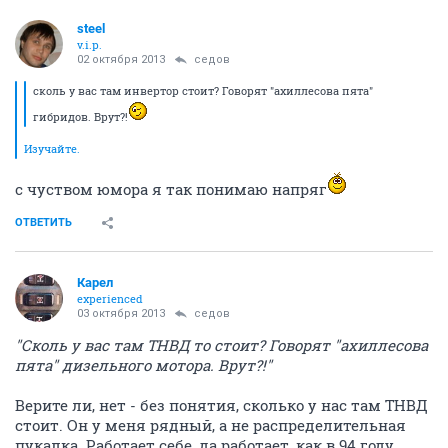
steel
v.i.p.
02 октября 2013
седов
сколь у вас там инвертор стоит? Говорят "ахиллесова пята"
гибридов. Врут?!
Изучайте.
с чуством юмора я так понимаю напряг
ОТВЕТИТЬ
Карел
experienced
03 октября 2013
седов
"Сколь у вас там ТНВД то стоит? Говорят "ахиллесова
пята" дизельного мотора. Врут?!"
Верите ли, нет - без понятия, сколько у нас там ТНВД
стоит. Он у меня рядный, а не распределительная
пукалка. Работает себе, да работает, как в 94 году