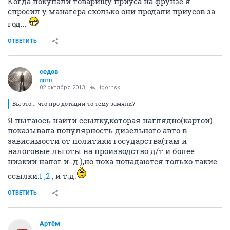
Когда покупали товарищу приуса на фрунзе я
спросил у манагера сколько они продали приусов за
год...
ОТВЕТИТЬ
седов
guru
02 октября 2013
igornsk
Вы это... что про дотации то тему замяли?
Я пытаюсь найти ссылку,которая наглядно(картой)
показывала популярность дизельного авто в
зависимости от политики государства(там и
налоговые льготы на производство д/т и более
низкий налог и .д.),но пока попадаются только такие
ссылки:
1
,
2
, и т.д.
ОТВЕТИТЬ
Артём