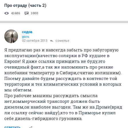
Про отраду (часть 2)
41686
1000
седов
guru
02 октября 2013
сомелье
Я предлагаю раз и навсегда забыть про забугорную
эксплуатацию(качество солярки в РФ худшее в
Европе! Я даже ссылки приводить не буду,это
очевидный факт,а так же напоминать про резкие
колебания температур в Сибири,считаю излишним).
Посему давайте будем рассуждать в контексте той
территории и тех климатических условий в которых
мы обитаем.
Про рабочие машины рассуждать смысла
нет,коммерческий транспорт должен быть
дизелем,он наиболее выгоден. Там же на Дроме(вряд
ли ссылку сейчас найду),кто то в Приморье купил
себе дизель-гибридного грузовика.
ОТВЕТИТЬ