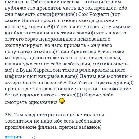
именно на Гоблинский перевод - в официальном
дубляже сто процентов часть шуток пропадет, ибо
они там есть специфические)) Сэм Рокуэлл (тот
самый Билли) просто главная звезда фильма -
красавец, конечно!!))) У него и внешность с мимикой
как будто созданы для таких ролей))) хоть и часто
этот его образ ненормального психованного
эксплуатируют, но надо признать - он у него
получается отменно)) Твой Кристофер Уокен тоже
молодца, здорово тоже так сыграл, эти его глаза,
взгляд уже сам по себе необычный, мимика опять
же)) и Вуди Харрельсон тоже в роли кровожадного
мафиози был как рыба в воде)) Да там все молодцы -
актеры были на высоте! А Том Уэйтс - просто душка)))
прочла где-то такое описание его роли - порождение
белой горячки автора - точно))))) Короче, тебе
смотреть однозначно!
ЗЫ. Там когда титры в конце начинаются,
торопиться не надо, ибо есть небольшое
продолжение фильма, причем забавное)
ОТВЕТИТЬ