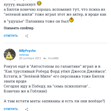
хуууу, выдохнул
а Билли конечно хорошо, вспомнил тут, что психа из
"зеленой мили" тоже играл этот же актер, и вроде как
в "удушье" Паланика тоже он был
Показать спойлер
ОТВЕТИТЬ
BillyPsycho
veteran
20 октября 2012
GnoMM
Рокуэл ещё в "Автостопом по галактике" играл и в
"Как трусливый Роберд Форд убил Джесси Джеймса".
Кстати, в "Зелёной Миле" его персонажа тоже Билли
звали вроде.
Сегодня иду в Победу, на "семь психопатов"...
Конечно же в Гоблине)
А там кстати маты запиканы и есть ли они вообще?)
ОТВЕТИТЬ