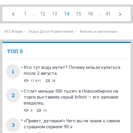
1
...
12
13
14
15
16
...
41
НГС.Форум
Отдых Досуг Развлечения
Фильмы и кинотеатры
ТОП 5
Кто тут воду мутит? Почему нельзя купаться
1
после 2 августа
17 411
28
Стоит меньше 500 тысяч: в Новосибирске на
2
торги выставили серый Infiniti — его заложил
владелец
0
13
«Привет, детишки!» Чего вы не знали о самом
3
страшном сериале 90-х