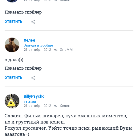
Показать спойлер
ОТВЕТИТЬ
Хелен
Зануда и вообще
21 октября 2012
GnoMM
о дааа)))
Показать спойлер
ОТВЕТИТЬ
BillyPsycho
veteran
21 октября 2012
Хелен
Сходил. Фильм шикарен, куча смешных моментов,
но и грустный под конец.
Рокуэл кросавчег, Уэйтс точно псих, рыдающий Вуди
аааагонь=)