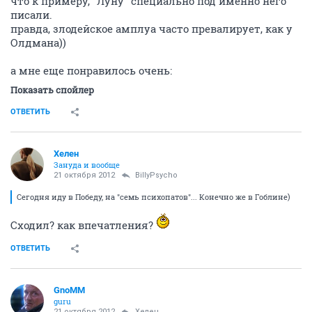
что к примеру, "Луну" специально под именно него
писали.
правда, злодейское амплуа часто превалирует, как у
Олдмана))
а мне еще понравилось очень:
Показать спойлер
ОТВЕТИТЬ
Хелен
Зануда и вообще
21 октября 2012
BillyPsycho
Сегодня иду в Победу, на "семь психопатов"... Конечно же в Гоблине)
Сходил? как впечатления?
ОТВЕТИТЬ
GnoMM
guru
21 октября 2012
Хелен