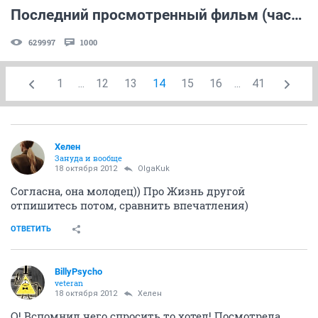
Последний просмотренный фильм (часть 3)
629997
1000
1
...
12
13
14
15
16
...
41
Хелен
Зануда и вообще
18 октября 2012
OlgaKuk
Согласна, она молодец)) Про Жизнь другой
отпишитесь потом, сравнить впечатления)
ОТВЕТИТЬ
BillyPsycho
veteran
18 октября 2012
Хелен
О! Вспомнил чего спросить то хотел! Посмотрела