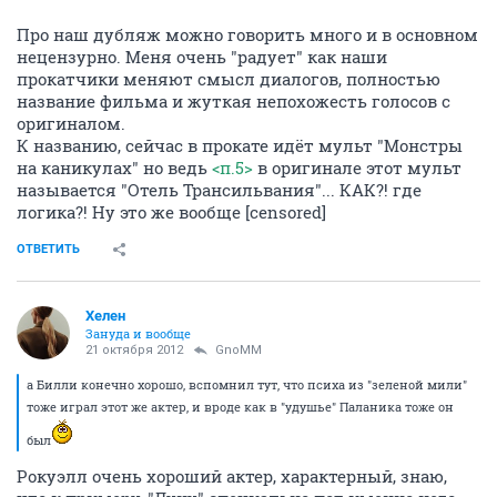
Про наш дубляж можно говорить много и в основном
нецензурно. Меня очень "радует" как наши
прокатчики меняют смысл диалогов, полностью
название фильма и жуткая непохожесть голосов с
оригиналом.
К названию, сейчас в прокате идёт мульт "Монстры
на каникулах" но ведь
<п.5>
в оригинале этот мульт
называется "Отель Трансильвания"... КАК?! где
логика?! Ну это же вообще [censored]
ОТВЕТИТЬ
Хелен
Зануда и вообще
21 октября 2012
GnoMM
а Билли конечно хорошо, вспомнил тут, что психа из "зеленой мили"
тоже играл этот же актер, и вроде как в "удушье" Паланика тоже он
был
Рокуэлл очень хороший актер, характерный, знаю,