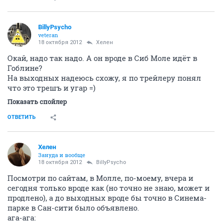
BillyPsycho
veteran
18 октября 2012
Хелен
Окай, надо так надо. А он вроде в Сиб Моле идёт в
Гоблине?
На выходных надеюсь схожу, я по трейлеру понял
что это трешъ и угар =)
Показать спойлер
ОТВЕТИТЬ
Хелен
Зануда и вообще
18 октября 2012
BillyPsycho
Посмотри по сайтам, в Молле, по-моему, вчера и
сегодня только вроде как (но точно не знаю, может и
продлено), а до выходных вроде бы точно в Синема-
парке в Сан-сити было объявлено.
ага-ага: