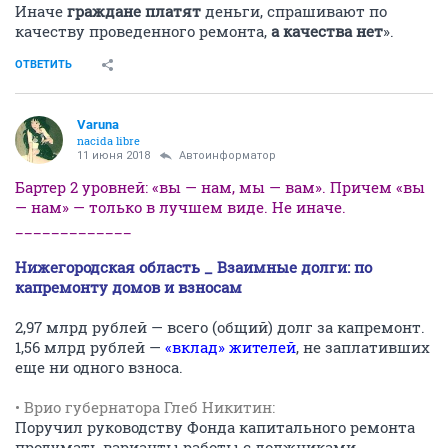
Иначе
граждане платят
деньги, спрашивают по
качеству проведенного ремонта,
а качества нет
».
ОТВЕТИТЬ
Varuna
nacida libre
11 июня 2018
Автоинформатор
Бартер 2 уровней: «вы — нам, мы — вам». Причем «вы
— нам» — только в лучшем виде. Не иначе.
_____________
Нижегородская область _ Взаимные долги: по
капремонту домов и взносам
2,97 млрд рублей — всего (общий) долг за капремонт.
1,56 млрд рублей —
«вклад» жителей
, не заплативших
еще ни одного взноса.
• Врио губернатора Глеб Никитин:
Поручил руководству Фонда капитального ремонта
продумать варианты работы с должниками.