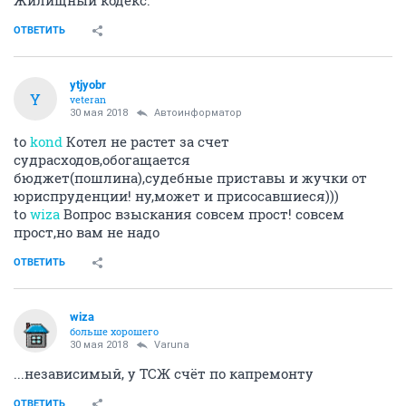
Жилищный кодекс.
ОТВЕТИТЬ
ytjyobr
Y
veteran
30 мая 2018
Автоинформатор
to
kond
Котел не растет за счет
судрасходов,обогащается
бюджет(пошлина),судебные приставы и жучки от
юриспруденции! ну,может и присосавшиеся)))
to
wiza
Вопрос взыскания совсем прост! совсем
прост,но вам не надо
ОТВЕТИТЬ
wiza
больше хорошего
30 мая 2018
Varuna
...независимый, у ТСЖ счёт по капремонту
ОТВЕТИТЬ