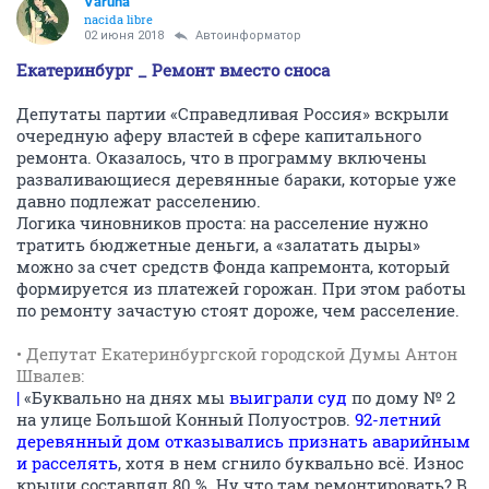
Varuna
nacida libre
02 июня 2018
Автоинформатор
Екатеринбург _ Ремонт вместо сноса
Депутаты партии «Справедливая Россия» вскрыли
очередную аферу властей в сфере капитального
ремонта. Оказалось, что в программу включены
разваливающиеся деревянные бараки, которые уже
давно подлежат расселению.
Логика чиновников проста: на расселение нужно
тратить бюджетные деньги, а «залатать дыры»
можно за счет средств Фонда капремонта, который
формируется из платежей горожан. При этом работы
по ремонту зачастую стоят дороже, чем расселение.
• Депутат Екатеринбургской городской Думы Антон
Швалев:
|
«Буквально на днях мы
выиграли суд
по дому № 2
на улице Большой Конный Полуостров.
92-летний
деревянный дом отказывались признать аварийным
и расселять
, хотя в нем сгнило буквально всё. Износ
крыши составлял 80 %. Ну что там ремонтировать? В