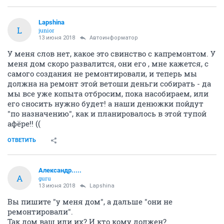
Lapshina
L
junior
13 июня 2018
Автоинформатор
У меня слов нет, какое это свинство с капремонтом. У
меня дом скоро развалится, они его , мне кажется, с
самого создания не ремонтировали, и теперь мы
должна на ремонт этой ветоши деньги собирать - да
мы все уже копыта отбросим, пока насобираем, или
его сносить нужно будет! а наши денюжки пойдут
"по назначению", как и планировалось в этой тупой
афёре!! ((
ОТВЕТИТЬ
Александр.....
А
guru
13 июня 2018
Lapshina
Вы пишите "у меня дом", а дальше "они не
ремонтировали".
Так дом ваш или их? И кто кому должен?