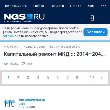
Недвижимость
Работа
Новости
Погода
Дом
На информационном ресурсе применяются cookie-
Согласен
файлы. Оставаясь на сайте, вы подтверждаете свое
согласие
на их использование.
НГС.Форум
Недвижимость
Коммунальный форум
Капитальный ремонт МКД ::: 2014—2043 годы (5)
442311
845
1
2
3
4
5
6
7
8
...
17
Автоинформатор
guru
30 мая 2018