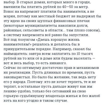
выбор. В старых домах, которых много в городе,
вменили бы платить рублей по 40—50 за метр.
Взнос на капремонт платили бы наниматели, а не
мэрия, потому как местный бюджет не выдержал бы
эту идею на своих щуплых финансовых плечах
(некоторые муниципалитеты накопили долги,
районные, сельсоветы в области... там плохо совсем),
а систему капремонта всё равно бы запустили.
Всё под лозунгом «Даешь хорошую жизнь
нанимателям!» решалось и делалось бы в
принудительном порядке. Например, сказал бы
наймодатель: завтра всем заплатить по 10 тысяч
рублей на то или сё в доме или будем выселять —
вот и весь выбор, то есть никакого.
Сейчас по оптимуму достаточно прав и механизмов
их реализации. Пусть длинных по времени, пусть
заковыристых. Но было бы желание, так ведь нету
его у народа. Поэтому: кто не хочет терпеть, те и не
терпят, а остальные пусть дальше живут как им
лениво-удобно, только без сетований на свою
горькую судьбинушку владельца жилья и без жалоб
хоть на кого угодно в таком случае.