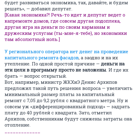
будет развиваться экономика, так, давайте, и будем
решать», — добавил депутат.
[Какая экономика?! Речь-то идет и депутат ведет о
капремонте домов, где совсем другая подоплека,
другая игра на деньги по своим карманам и
дружеским услугам (ты-мне-я-тебе), но экономики
там абсолютный ноль.]
У регионального оператора нет денег на проведение
капитального ремонта фасадов
, а заодно и на их
утепление. По одной простой причине —
деньги на
эти цели в программу просто не заложены
. И где их
брать — вопрос открытый.
Вот, например, министр ЖКХиЭ Денис Архипов
предложил такой путь решения вопроса — увеличить
минимальный размер платы за капитальный
ремонт с 7,05 до 9,2 рубля с квадратного метра. Ну и
совсем уж «дифференцированный подход» — задрать
плату до 40 рублей с квадрата. Зато, отметил
Архипов, собственникам будут снижены затраты она
отопление.
_____________