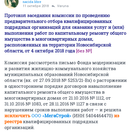
nacida libre
11 октября 2018
Varuna
Протокол заседания комиссии по проведению
предварительного отбора квалифицированных
подрядных организаций для оказания услуг и (или)
выполнения работ по капитальному ремонту общего
имущества в многоквартирных домах,
расположенных на территории Новосибирской
области, от 4 октября 2018 года
[без №]
Комиссия рассмотрела письмо Фонда модернизации
и развития жилищно-коммунального хозяйства
муниципальных образований Новосибирской
области (вх. от 27.09.2018 № 5253/21-Вх) о расторжении
в одностороннем порядке договоров навыполнение
капитального ремонта общего имущества в
многоквартирных домах от 21.10.2016 № 1112, от
31.10.2016 № 1083, от 28.11.2016 № 1127 в связи с
нарушением сроков выполнения работ — и решила
исключить
ООО «
МегаСтрой
»
(ИНН 5404464470)
из
реестра
квалифицированных подрядных
организаций.