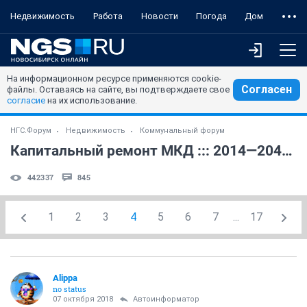
Недвижимость
Работа
Новости
Погода
Дом
На информационном ресурсе применяются cookie-
Согласен
файлы. Оставаясь на сайте, вы подтверждаете свое
согласие
на их использование.
НГС.Форум
Недвижимость
Коммунальный форум
Капитальный ремонт МКД ::: 2014—2043 годы (5)
442337
845
1
2
3
4
5
6
7
...
17
Alippa
no status
07 октября 2018
Автоинформатор