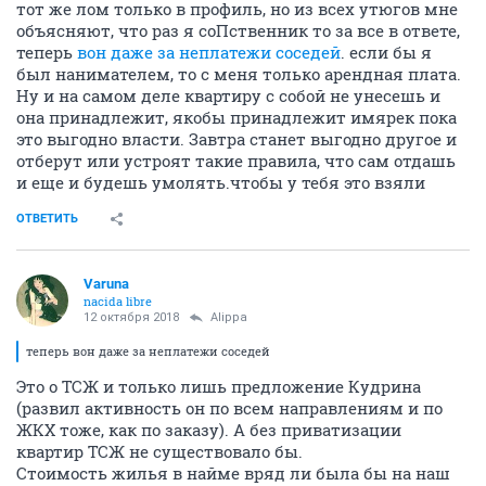
тот же лом только в профиль, но из всех утюгов мне
объясняют, что раз я соПственник то за все в ответе,
теперь
вон даже за неплатежи соседей
. если бы я
был нанимателем, то с меня только арендная плата.
Ну и на самом деле квартиру с собой не унесешь и
она принадлежит, якобы принадлежит имярек пока
это выгодно власти. Завтра станет выгодно другое и
отберут или устроят такие правила, что сам отдашь
и еще и будешь умолять.чтобы у тебя это взяли
ОТВЕТИТЬ
Varuna
nacida libre
12 октября 2018
Alippa
теперь вон даже за неплатежи соседей
Это о ТСЖ и только лишь предложение Кудрина
(развил активность он по всем направлениям и по
ЖКХ тоже, как по заказу). А без приватизации
квартир ТСЖ не существовало бы.
Стоимость жилья в найме вряд ли была бы на наш