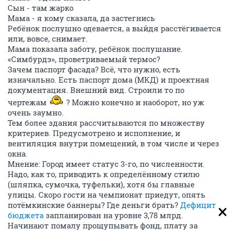
Сын - там жарко
Мама - я кому сказала, да застегнись
Ребёнок послушно одевается, а выйдя расстёгивается
или, вовсе, снимает.
Мама показала заботу, ребёнок послушание.
«Симбурдэ», проветриваемый термос?
Зачем паспорт фасада? Всё, что нужно, есть
изначально. Есть паспорт дома (МКД) и проектная
документация. Внешний вид. Строили то по
чертежам
? Можно конечно и наоборот, но уж
очень заумно.
Тем более здания рассчитываются по множеству
критериев. Предусмотрено и исполнение, и
вентиляция внутри помещений, в том числе и через
окна.
Мнение: Город имеет статус 3-го, по численности.
Надо, как то, приводить к определённому стилю
(шляпка, сумочка, туфельки), хотя бы главные
улицы. Скоро гости на чемпионат приедут, опять
потёмкинские баннеры? Где деньги брать?
Дефицит
бюджета
запланирован на уровне 3,78 млрд.
Начинают помалу прощупывать фонд, плату за