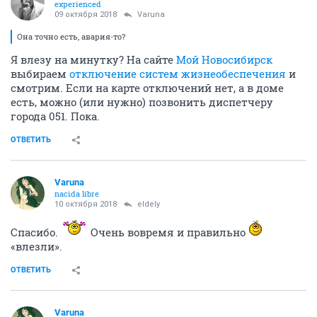
experienced
09 октября 2018
Varuna
Она точно есть, авария-то?
Я влезу на минутку? На сайте
Мой Новосибирск
выбираем
отключение систем жизнеобеспечения
и
смотрим. Если на карте отключений нет, а в доме
есть, можно (или нужно) позвонить диспетчеру
города 051. Пока.
ОТВЕТИТЬ
Varuna
nacida libre
10 октября 2018
eldely
Спасибо.
Очень вовремя и правильно
«влезли».
ОТВЕТИТЬ
Varuna