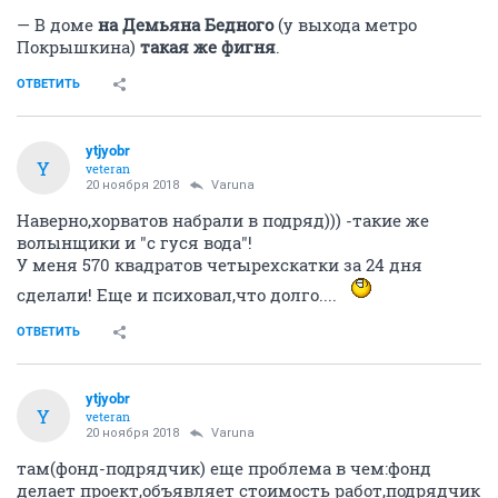
— В доме
на Демьяна Бедного
(у выхода метро
Покрышкина)
такая же фигня
.
ОТВЕТИТЬ
ytjyobr
Y
veteran
20 ноября 2018
Varuna
Наверно,хорватов набрали в подряд))) -такие же
волынщики и "с гуся вода"!
У меня 570 квадратов четырехскатки за 24 дня
сделали! Еще и психовал,что долго....
ОТВЕТИТЬ
ytjyobr
Y
veteran
20 ноября 2018
Varuna
там(фонд-подрядчик) еще проблема в чем:фонд
делает проект,объявляет стоимость работ,подрядчик