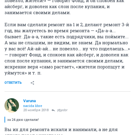
повезло, жители!» — говорит Фонд, и он спокоен как
айсберг, и доволен как слон после купания, и
занимается своими делами.
Если вам сделали ремонт на 1 и 2, делают ремонт 3-й
год, вы жалуетесь во время ремонта — «Да-а-а...
бывает. Да-а-а, такие есть подрядчики, вы поймите...
А мы не слышим, не видим, не знаем. Да нормально
у вас всё! Ай-ай-ай... не повезло... ну что поделаешь...»
— говорит Фонд, и спокоен как айсберг, и доволен как
слон после купания, и занимается своими делами,
искренне веря «само растает», «жители поропщут и
уймутся» и т. п.
ОТВЕТИТЬ
Varuna
nacida libre
20 ноября 2018
ytjyobr
за 24 дня сделали!
Вы их для ремонта искали и нанимали, а не для