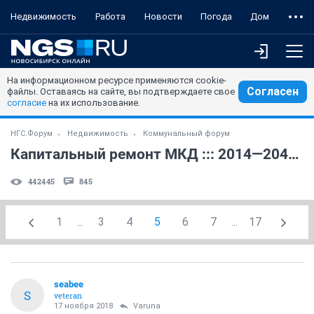
Недвижимость
Работа
Новости
Погода
Дом
На информационном ресурсе применяются cookie-
Согласен
файлы. Оставаясь на сайте, вы подтверждаете свое
согласие
на их использование.
НГС.Форум
Недвижимость
Коммунальный форум
Капитальный ремонт МКД ::: 2014—2043 годы (5)
442445
845
1
...
3
4
5
6
7
...
17
seabee
S
veteran
17 ноября 2018
Varuna