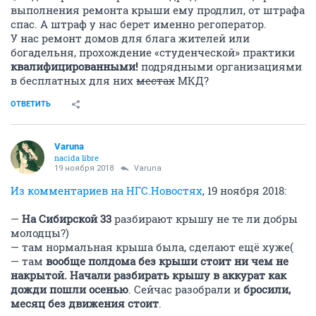
выполнения ремонта крыши ему продлил, от штрафа
спас. А штраф у нас берет именно регоператор.
У нас ремонт домов для блага жителей или
богадельня, прохождение «студенческой» практики
квалифицированными!
подрядными организациями
в бесплатных для них
местах
МКД?
ОТВЕТИТЬ
Varuna
nacida libre
19 ноября 2018
Varuna
Из комментариев на НГС.Новостях
, 19 ноября 2018:
—
На Сибирской 33
разбирают крышу не те ли добры
молодцы?)
— там нормальная крыша была, сделают ещё хуже(
— там
вообще полдома без крыши стоит ни чем не
накрытой. Начали разбирать крышу в аккурат как
дожди пошли осенью
. Сейчас разобрали и
бросили,
месяц без движения стоит
.