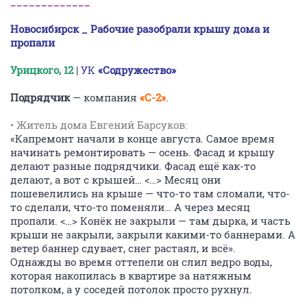
_____________
Новосибирск _ Рабочие разобрали крышу дома и
пропали
Урицкого, 12
|
УК
«Содружество»
Подрядчик
— компания
«С-2»
.
• Житель дома Евгений Барсуков:
«Капремонт начали в конце августа. Самое время
начинать ремонтировать — осень. Фасад и крышу
делают разные подрядчики. Фасад ещё как-то
делают, а вот с крышей… <…> Месяц они
пошевелились на крыше — что-то там сломали, что-
то сделали, что-то поменяли… А через месяц
пропали. <…> Конёк не закрыли — там дырка, и часть
крыши не закрыли, закрыли какими-то баннерами. А
ветер баннер сдувает, снег растаял, и всё».
Однажды во время оттепели он слил ведро воды,
которая накопилась в квартире за натяжным
потолком, а у соседей потолок просто рухнул.