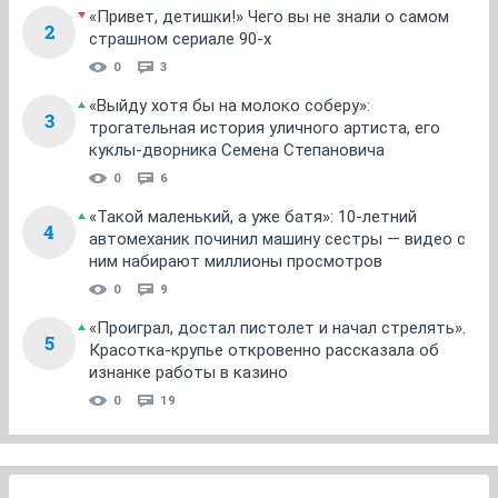
«Привет, детишки!» Чего вы не знали о самом
2
страшном сериале 90-х
0
3
«Выйду хотя бы на молоко соберу»:
3
трогательная история уличного артиста, его
куклы-дворника Семена Степановича
0
6
«Такой маленький, а уже батя»: 10-летний
4
автомеханик починил машину сестры — видео с
ним набирают миллионы просмотров
0
9
«Проиграл, достал пистолет и начал стрелять».
5
Красотка-крупье откровенно рассказала об
изнанке работы в казино
0
19