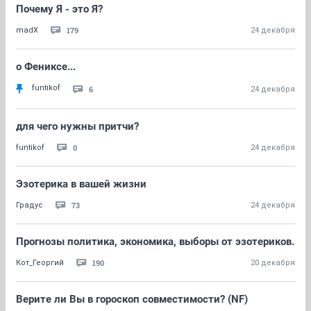
Почему Я - это Я?
179
madX
24 декабря
о Фениксе...
funtikof
6
24 декабря
для чего нужны притчи?
0
funtikof
24 декабря
Эзотерика в вашей жизни
73
Градус
24 декабря
Прогнозы политика, экономика, выборы от эзотериков.
190
Кот_Георгий
20 декабря
Верите ли Вы в гороскоп совместимости? (NF)