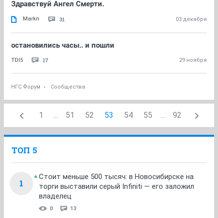
Здравствуй Ангел Смерти.
Markn
31
03 декабря
остановились часы.. и пошли
17
TDI5
29 ноября
НГС.Форум
Сообщества
1
...
51
52
53
54
55
...
92
ТОП 5
Стоит меньше 500 тысяч: в Новосибирске на
1
торги выставили серый Infiniti — его заложил
владелец
0
13