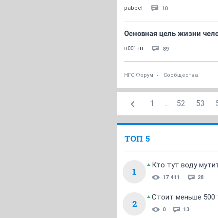
10
pabbel
Основная цель жизни чел
89
н001нн
НГС.Форум
Сообщества
1
...
52
53
ТОП 5
Кто тут воду мути
1
17 411
28
Стоит меньше 500 т
2
0
13