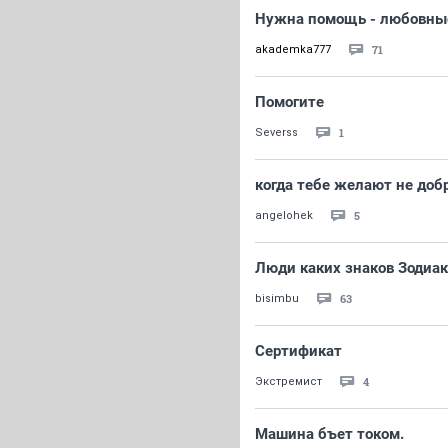
Нужна помощь - любовны
71
akademka777
Помогите
1
Severss
когда тебе желают не доб
5
angelohek
Люди каких знаков Зодиак
63
bisimbu
Сертификат
4
Экстремист
Машина бъет током.