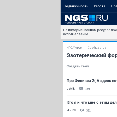
Недвижимость
Работа
Но
На информационном ресурсе при
использование.
НГС.Форум
Сообщества
Эзотерический фо
Создать тему
Про Феникса 2( А здесь ест
149
petvik
Кто я и что мне с этим де
321
skat08