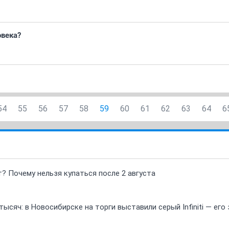
овека?
54
55
56
57
58
59
60
61
62
63
64
6
т? Почему нельзя купаться после 2 августа
ысяч: в Новосибирске на торги выставили серый Infiniti — ег