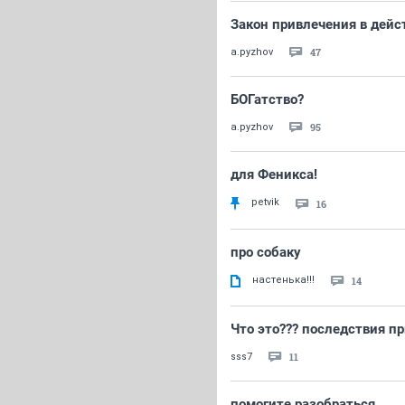
Закон привлечения в дейс
47
a.pyzhov
БОГатство?
95
a.pyzhov
для Феникса!
petvik
16
про собаку
настенька!!!
14
Что это??? последствия п
11
sss7
помогите разобраться