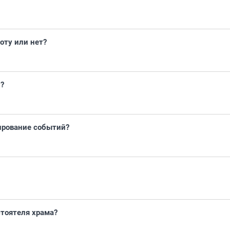
оту или нет?
и?
рование событий?
стоятеля храма?