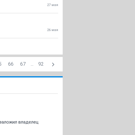
27 мая
26 мая
5
66
67
...
92
о заложил владелец