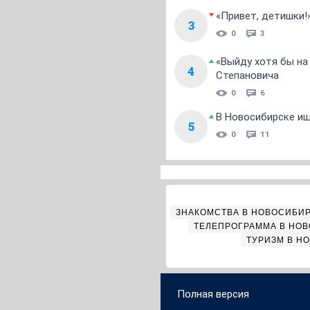
«Привет, детишки!
3
0
3
«Выйду хотя бы на
4
Степановича
0
6
В Новосибирске ищ
5
0
11
ЗНАКОМСТВА В НОВОСИБИ
ТЕЛЕПРОГРАММА В НО
ТУРИЗМ В Н
Полная версия