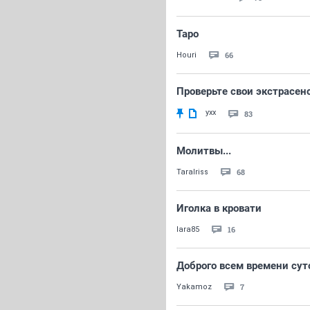
Таро
66
Houri
Проверьте свои экстрасен
yxx
83
Молитвы...
68
TaraIriss
Иголка в кровати
16
lara85
Доброго всем времени су
7
Yakamoz