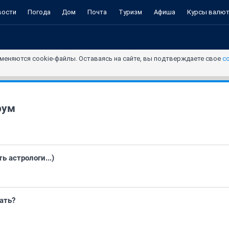
вости
Погода
Дом
Почта
Туризм
Афиша
Курсы валю
меняются cookie-файлы. Оставаясь на сайте, вы подтверждаете свое
с
рум
ь астрологи...)
лать?