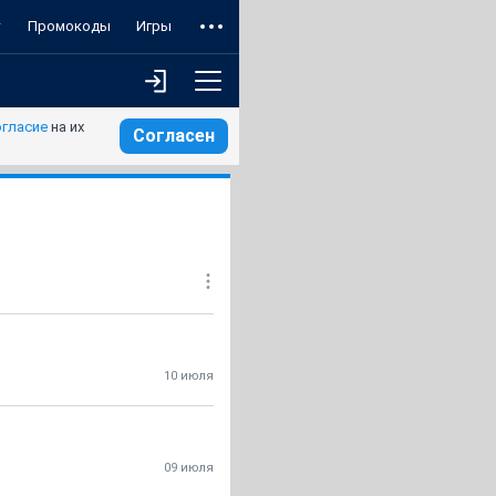
т
Промокоды
Игры
огласие
на их
Согласен
10 июля
09 июля