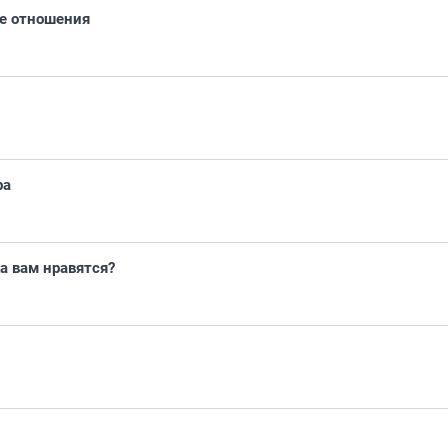
е отношения
ра
а вам нравятся?