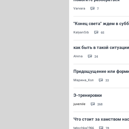
7
Varvara
"Конец света" ждем в субб
65
KalyanSib
как быть в такой ситуаци
24
Alvina
Предощущение или форми
33
Марина_Хол
Э-тренировки
268
juvenile
Что стоит за хамством на
78
tatochka1966