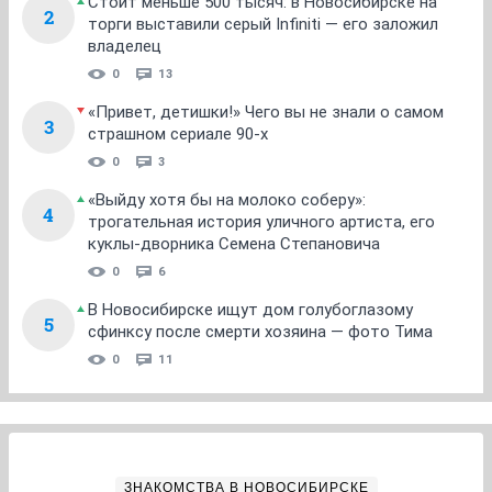
Стоит меньше 500 тысяч: в Новосибирске на
2
торги выставили серый Infiniti — его заложил
владелец
0
13
«Привет, детишки!» Чего вы не знали о самом
3
страшном сериале 90-х
0
3
«Выйду хотя бы на молоко соберу»:
4
трогательная история уличного артиста, его
куклы-дворника Семена Степановича
0
6
В Новосибирске ищут дом голубоглазому
5
сфинксу после смерти хозяина — фото Тима
0
11
ЗНАКОМСТВА В НОВОСИБИРСКЕ