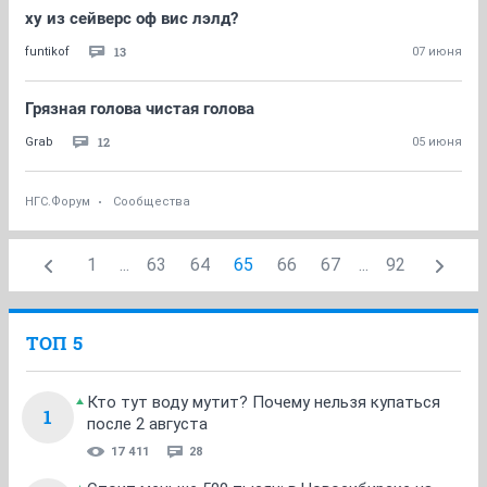
ху из сейверс оф вис лэлд?
13
funtikof
07 июня
Грязная голова чистая голова
12
Grab
05 июня
НГС.Форум
Сообщества
1
...
63
64
65
66
67
...
92
ТОП 5
Кто тут воду мутит? Почему нельзя купаться
1
после 2 августа
17 411
28