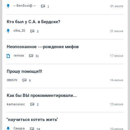
~ Ben$ozi@ ~
1
01 июля
Кто был у С.А. в Бердске?
olka_25
2
21 июня
Неопознанное ---рождение мифов
remixx
51
17 июня
Прошу помощи!!!
6
080570
16 июня
Как бы ВЫ прокомментировали...
2
kamerunec
15 июня
"научиться хотеть жить"
Сакура
24
10 июня