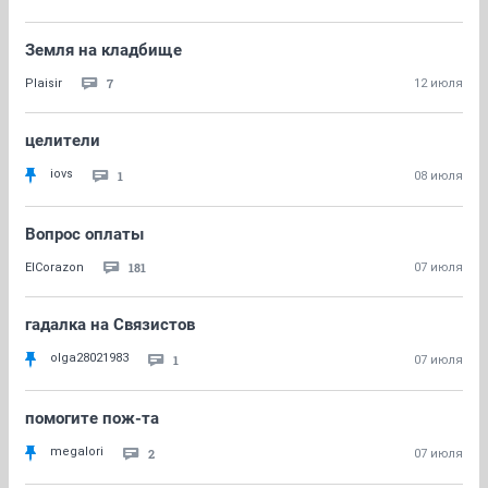
Земля на кладбище
7
Plaisir
12 июля
целители
iovs
1
08 июля
Вопрос оплаты
181
ElCorazon
07 июля
гадалка на Связистов
olga28021983
1
07 июля
помогите пож-та
megalori
2
07 июля