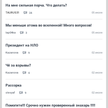
На мне сильная порча. Что делать?
24
TAURUS31
05 июля
Мы меньше атома во вселенной! Много вопросов!
3
lap04ka
05 июля
Президент на НЛО
9
Kazanova
02 июля
Чё за взрывы?
4
Kazanova
02 июля
Рассорка
9
olesyaf
02 июля
Помогите!!! Срочно нужен проверенный знахарь !!!!!