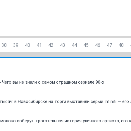
38
39
40
41
42
43
44
45
46
47
48
» Чего вы не знали о самом страшном сериале 90-х
ысяч: в Новосибирске на торги выставили серый Infiniti — ег
 молоко соберу»: трогательная история уличного артиста, его