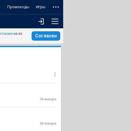
т
Промокоды
Игры
огласие
на их
Согласен
04 января
04 января