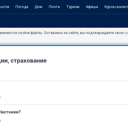
вости
Погода
Дом
Почта
Туризм
Афиша
Курсы валю
меняются cookie-файлы. Оставаясь на сайте, вы подтверждаете свое
с
ии, страхование
6
Частники?
0