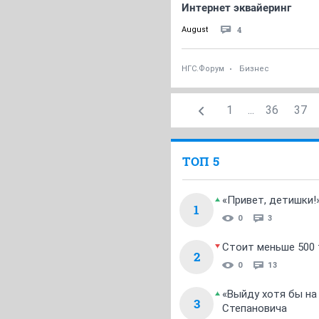
Интернет эквайеринг
4
August
НГС.Форум
Бизнес
1
...
36
37
ТОП 5
«Привет, детишки!
1
0
3
Стоит меньше 500 т
2
0
13
«Выйду хотя бы на
3
Степановича