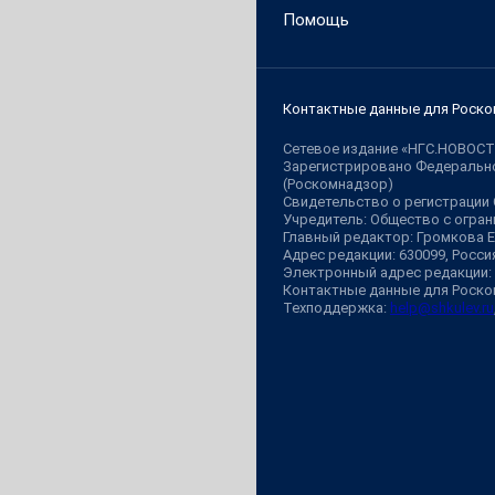
Помощь
Контактные данные для Роско
Сетевое издание «НГС.НОВОСТ
Зарегистрировано Федерально
(Роскомнадзор)
Свидетельство о регистрации
Учредитель: Общество с огр
Главный редактор: Громкова 
Адрес редакции: 630099, Россия,
Электронный адрес редакции:
Контактные данные для Роско
Техподдержка:
help@shkulev.ru