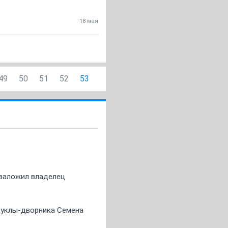
18 мая
49
50
51
52
53
о заложил владелец
 куклы-дворника Семена