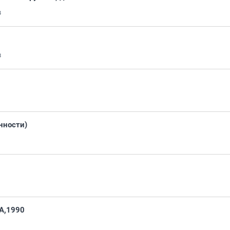
8
3
нности)
А,1990