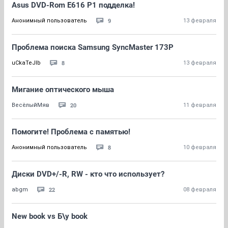
Asus DVD-Rom E616 P1 подделка!
9
Анонимный пользователь
13 февраля
Проблема поиска Samsung SyncMaster 173P
8
uCkaTeJIb
13 февраля
Мигание оптического мыша
20
ВесёлыйМяв
11 февраля
Помогите! Проблема с памятью!
8
Анонимный пользователь
10 февраля
Диски DVD+/-R, RW - кто что использует?
22
abgm
08 февраля
New book vs Б\у book