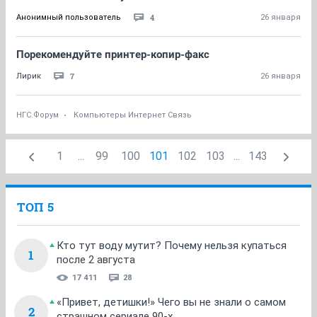
4
Анонимный пользователь
26 января
Порекомендуйте принтер-копир-факс
7
Лирик
26 января
НГС.Форум
Компьютеры Интернет Связь
1
...
99
100
101
102
103
...
143
ТОП 5
Кто тут воду мутит? Почему нельзя купаться
1
после 2 августа
17 411
28
«Привет, детишки!» Чего вы не знали о самом
2
страшном сериале 90-х