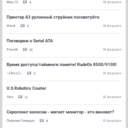
4
Max_13
08 февраля
Принтер А3 рулонный струйник посоветуйте
5
Углоб
06 февраля
Поговорим о Serial ATA
15
PoisoN
06 февраля
Время доступа/тайминги памяти! RadeOn 8500/9100!
2
---[ Rico ]---
05 февраля
U.S.Robotics Courier
11
Tarz
05 февраля
Скроллинг колесом - мигает монитор - кто виноват?
8
Поручик Голицын
03 февраля