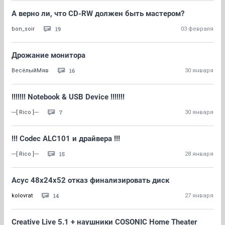
А верно ли, что CD-RW должен быть мастером?
19
bon_soir
03 февраля
Дрожание монитора
16
ВесёлыйМяв
30 января
!!!!!!! Notebook & USB Device !!!!!!!
7
---[ Rico ]---
30 января
!!! Codec ALC101 и драйвера !!!
15
---[ Rico ]---
28 января
Асус 48х24х52 отказ финализировать диск
14
kolovrat
27 января
Creative Live 5.1 + наушники COSONIC Home Theater