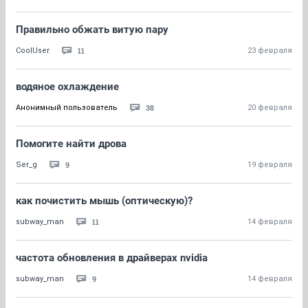
Правильно обжать витую пару
11
CoolUser
23 февраля
водяное охлаждение
38
Анонимный пользователь
20 февраля
Помогите найти дрова
9
Ser_g
19 февраля
как почистить мышь (оптическую)?
11
subway_man
14 февраля
частота обновления в драйверах nvidia
9
subway_man
14 февраля