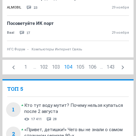
23
ALMOBIL
29 ноября
Посоветуйте ИК порт
17
Baal
29 ноября
НГС.Форум
Компьютеры Интернет Связь
1
...
102
103
104
105
106
...
143
ТОП 5
Кто тут воду мутит? Почему нельзя купаться
1
после 2 августа
17 411
28
«Привет, детишки!» Чего вы не знали о самом
2
страшном сериале 90-х