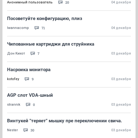
20
Анонимный пользователь
04 декабря
Посоветуйте конфигурацию, плиз
71
Iwannacomp
04 декабря
Чипованные картриджи для струйника
7
Дон Кихот
03 декабря
Насроика монитора
9
kotofey
03 декабря
AGP слот VDA-шный
0
strannik
03 декабря
Винтукей "теряет" мышку пре переключении свича.
30
Nestеr
03 декабря