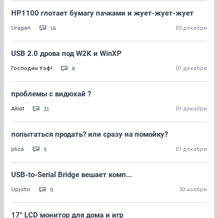
НР1100 глотает бумагу пачками и жует-жует-жует
16
Uragan
03 декабря
USB 2.0 дрова под W2K и WinXP
8
Господин Уэф!
01 декабря
проблемы с видюхай ?
21
Alliot
01 декабря
попытаться продать? или сразу на помойку?
5
ptiza
01 декабря
USB-to-Serial Bridge вешает комп...
0
Upjohn
30 ноября
17" LCD монитор для дома и игр