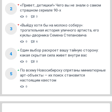
«Привет, детишки!» Чего вы не знали о самом
2
страшном сериале 90-х
0
3
«Выйду хотя бы на молоко соберу»:
3
трогательная история уличного артиста, его
куклы-дворника Семена Степановича
0
6
Один выбор раскроет вашу тайную сторону:
4
какая скрытая сила живет внутри вас
0
0
По всему Новосибирску спрятаны миниатюрные
5
арт-объекты — их поиск становится
настоящим квестом
0