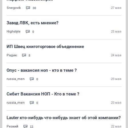
30
Snegovik
27 мая
Завод ЛВК, есть мнение?
0
Highstyle
25 мая
ИП Швец книготорговое объединение
8
Радик
24 мая
Опус - вакансия ноп - кто в теме ?
0
russia_men
23 мая
Сибит Вакансия НОП - Кто в теме ?
0
russia_men
23 мая
Lauter кто-нибудь что-нибудь знает об этой компании?
12
Резкий
22 мая