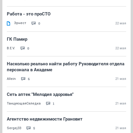
Работа - это проСТО
Эрнест
0
22 мая
ГК Памир
0
B.E.V.
22 мая
Насколько реально найти работу Руководителя отдела
персонала в Академе
6
Allein
21 мая
Сеть аптек "Мелодия здоровья"
1
ТанцующаяСеледка
21 мая
Агентство недвижимости Грановит
5
Sergej33
21 мая