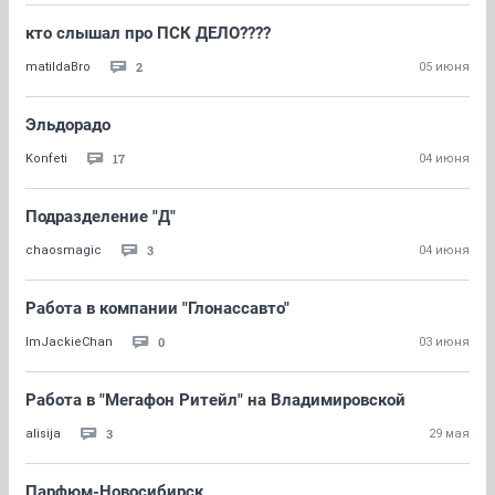
кто слышал про ПСК ДЕЛО????
2
matildaBro
05 июня
Эльдорадо
17
Konfeti
04 июня
Подразделение "Д"
3
chaosmagic
04 июня
Работа в компании "Глонассавто"
0
ImJackieChan
03 июня
Работа в "Мегафон Ритейл" на Владимировской
3
alisija
29 мая
Парфюм-Новосибирск