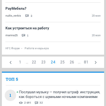
РауМебель?
2
nullis_verbis
20 мая
Как устроиться на работу
1
marina25
20 мая
НГС.Форум
Работа и карьера
1
...
22
23
24
25
26
...
81
ТОП 5
Послушал музыку — получил штраф: инструкция,
1
как бороться с шумными ночными компаниями
2 691
32