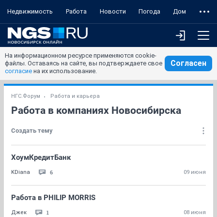
Недвижимость
Работа
Новости
Погода
Дом
На информационном ресурсе применяются cookie-
Согласен
файлы. Оставаясь на сайте, вы подтверждаете свое
согласие
на их использование.
НГС.Форум
Работа и карьера
Работа в компаниях Новосибирска
Создать тему
ХоумКредитБанк
6
KDiana
09 июня
Работа в PHILIP MORRIS
1
Джек
08 июня