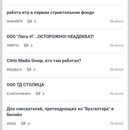
работа итр в первом строительном фонде
0
tanka0870
06 июня
ООО "Лига-Н"...ОСТОРОЖНО! НЕАДЕКВАТ!
2
СМЕРШ
06 июня
Citrin Media Gruop, кто там работал?
0
Марфуся
06 июня
ООО ТД СТОЛИЦА
5
it_administrator
06 июня
Для соискателей, претендующих на "Бухгалтера" в
Билайн
0
alisija
05 июня