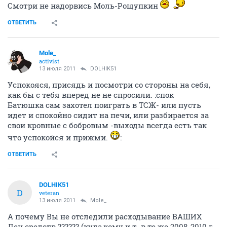
Смотри не надорвись Моль-Рощупкин
ОТВЕТИТЬ
Mole_
activist
13 июля 2011
DOLHIK51
Успокояся, присядь и посмотри со стороны на себя,
как бы с тебя вперед не не спросили. :спок
Батюшка сам захотел поиграть в ТСЖ- или пусть
идет и спокойно сидит на печи, или разбирается за
свои кровные с бобровым -выходы всегда есть так
что успокойся и прижми.
:
ОТВЕТИТЬ
DOLHIK51
D
veteran
13 июля 2011
Mole_
А почему Вы не отследили расходывание ВАШИХ
Ден.средств ?????? (куда,кому и т. в те же 2008-2010 г.-