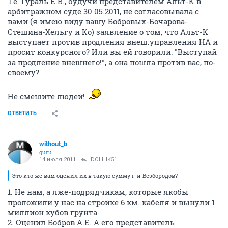
Т.е. Гураль Е.В., будучи представителем Альт-К в
арбитражном суде 30.05.2011, не согласовывала с
вами (я имею виду вашу Бобровых-Бочарова-
Стешина-Хельгу и Ко) заявление о том, что Альт-К
выступает против продления внеш.управления НА и
просит конкурсного? Или вы ей говорили: "Выступай
за продление внешнего!", а она пошла против вас, по-
своему?
Не смешите людей!
ОТВЕТИТЬ
without_b
guru
14 июля 2011
DOLHIK51
Это кто же вам оценил их в такую сумму г-н Безбородов?
1. Не нам, а лже-подрядчикам, которые якобы
проложили у нас на стройке 6 км. кабеля и вынули 1
миллион кубов грунта.
2. Оценил Бобров А.Е. А его представитель