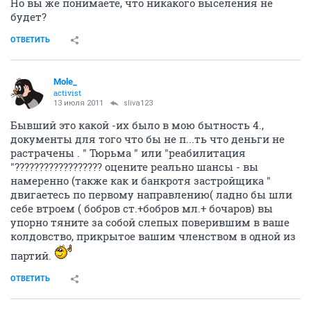
Но вы же понимаете, что никакого выселения не
будет?
ОТВЕТИТЬ
Mole_
activist
13 июля 2011
sliva123
Бывший это какой -их было в мою бытность 4.,
документы для того что бы не п...ть что деньги не
растрачены . " Тюрьма " или "реабилитация
"?????????????????? оцените реально шансы - вы
намеренно (также как и банкротя застройщика "
двигаетесь по первому направлению( ладно бы шли
себе втроем ( бобров ст.+бобров мл.+ бочаров) вы
упорно тяните за собой слепых поверившим в ваше
колдовство, прикрытое вашим членством в одной из
партий.
ОТВЕТИТЬ