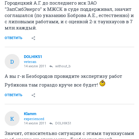
Городецкий А.Г. до последнего иск ЗАО
"ЗапСибЭнерго" к МЖСК в суде поддерживал, значит
соглашался (по указанию Боброва А.Е., естественно) и
с липовыми работами, и с оценкой 2-х таунхаусов в 7
млн.каждый.
ОТВЕТИТЬ
DOLHIK51
D
veteran
14 июля 2011
without_b
А вы г-н Безбородов провидите экспертизу работ
Рубикона там гораздо круче все будет!
ОТВЕТИТЬ
Klamm
K
experienced
14 июля 2011
DOLHIK51
Значит, относительно ситуации с этими таунхаусами