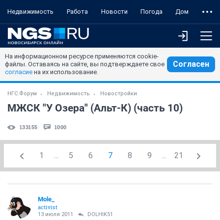
Недвижимость
Работа
Новости
Погода
Дом
На информационном ресурсе применяются cookie-
Согласен
файлы. Оставаясь на сайте, вы подтверждаете свое
согласие
на их использование.
НГС.Форум
Недвижимость
Новостройки
МЖСК "У Озера" (Альт-К) (часть 10)
133155
1000
1
...
5
6
7
8
9
...
21
Mole_
activist
13 июля 2011
DOLHIK51