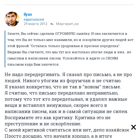
ilyas
experienced
29 марта 2012
Маргарит_ка
Знаете, Вы сейчас сделали ОГРОМНУЮ ошибку. И она заключается в
том, что Вы не только мне нахамили, но и оскорбили других людей вот
этой фразой "Осталась только уродливая и пресная переделка".
Видимо Вы считаете, что мы тут все настолько убогие люди и них...не
смыслим в написании писем. Успокойтесь и идите со СВОИМ
пиьсмом куда Вам захочется.
Не надо передергивать. Я сказал про письмо, а не про
людей. Никого убогим из форумчан я не считаю.
Я указал конкретно, что не так в "новом" письме.
Я считаю, что письмо переделано неправильно,
потому что тот кто переделывал, и удалял важные
вещи и вставлял ненужные, скорее всего в
написании писем, как и в самой ситуации не силен.
Воспримите это как критику. Критика это не
преступление и не оскорбление.
С моей критикой считаться или нет, дело хозяйское.
Просто досадно, что начали хорошо, а в итоге