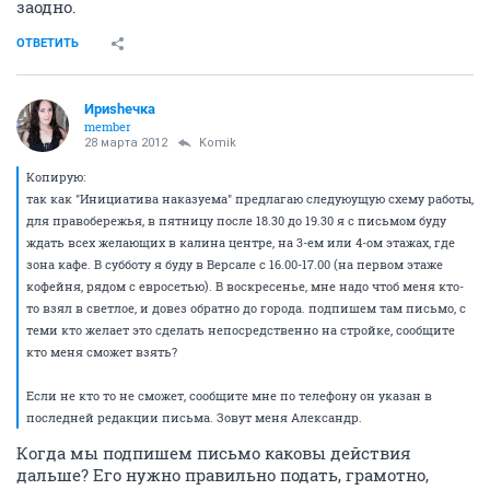
заодно.
ОТВЕТИТЬ
Ириshечка
member
28 марта 2012
Komik
Копирую:
так как "Инициатива наказуема" предлагаю следуюущую схему работы,
для правобережья, в пятницу после 18.30 до 19.30 я с письмом буду
ждать всех желающих в калина центре, на 3-ем или 4-ом этажах, где
зона кафе. В субботу я буду в Версале с 16.00-17.00 (на первом этаже
кофейня, рядом с евросетью). В воскресенье, мне надо чтоб меня кто-
то взял в светлое, и довез обратно до города. подпишем там письмо, с
теми кто желает это сделать непосредственно на стройке, сообщите
кто меня сможет взять?
Если не кто то не сможет, сообщите мне по телефону он указан в
последней редакции письма. Зовут меня Александр.
Когда мы подпишем письмо каковы действия
дальше? Его нужно правильно подать, грамотно,