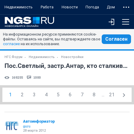
Недвижимость
Работа
Новости
Погода
Дом
На информационном ресурсе применяются cookie-
Согласен
файлы. Оставаясь на сайте, вы подтверждаете свое
согласие
на их использование.
НГС.Форум
Недвижимость
Новостройки
Пос.Светлый, застр.Антар, кто сталкивался? (часть 3)
169255
1000
1
2
3
4
5
6
7
8
...
21
Автоинформатор
guru
28 марта 2012