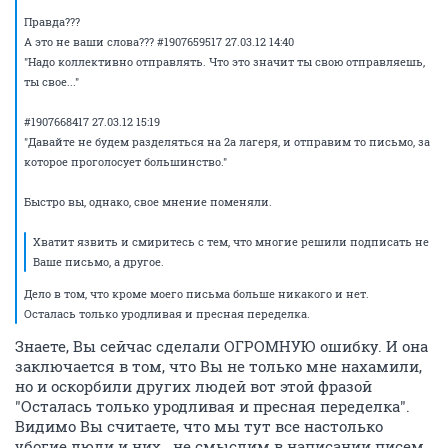
Правда???
А это не ваши слова??? #1907659517 27.03.12 14:40
"Надо коллективно отправлять. Что это значит ты свою отправляешь,
ты свое..."
#1907668417 27.03.12 15:19
"Давайте не будем разделяться на 2а лагеря, и отправим то письмо, за
которое проголосует большинство."
Быстро вы, однако, свое мнение поменяли.
Хватит язвить и смиритесь с тем, что многие решили подписать не
Ваше письмо, а другое.
Дело в том, что кроме моего письма больше никакого и нет.
Осталась только уродливая и пресная переделка.
Знаете, Вы сейчас сделали ОГРОМНУЮ ошибку. И она
заключается в том, что Вы не только мне нахамили,
но и оскорбили других людей вот этой фразой
"Осталась только уродливая и пресная переделка".
Видимо Вы считаете, что мы тут все настолько
убогие люди и них...не смыслим в написании писем.