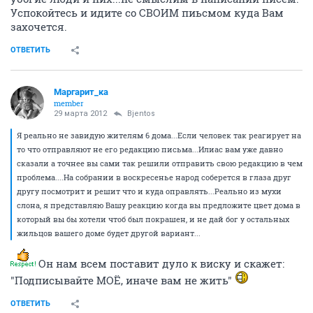
Успокойтесь и идите со СВОИМ пиьсмом куда Вам
захочется.
ОТВЕТИТЬ
Маргарит_ка
member
29 марта 2012
Bjentos
Я реально не завидую жителям 6 дома...Если человек так реагирует на
то что отправляют не его редакцию письма...Илиас вам уже давно
сказали а точнее вы сами так решили отправить свою редакцию в чем
проблема....На собрании в воскресенье народ соберется в глаза друг
другу посмотрит и решит что и куда оправлять...Реально из мухи
слона, я представляю Вашу реакцию когда вы предложите цвет дома в
который вы бы хотели чтоб был покрашен, и не дай бог у остальных
жильцов вашего доме будет другой вариант...
Он нам всем поставит дуло к виску и скажет:
"Подписывайте МОЁ, иначе вам не жить"
ОТВЕТИТЬ