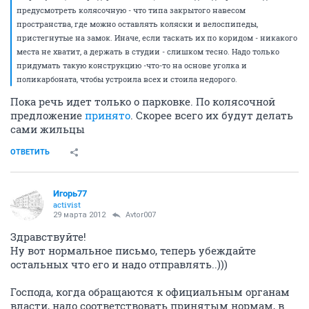
предусмотреть колясочную - что типа закрытого навесом
пространства, где можно оставлять коляски и велоспипеды,
пристегнутые на замок. Иначе, если таскать их по коридом - никакого
места не хватит, а держать в студии - слишком тесно. Надо только
придумать такую конструкцию -что-то на основе уголка и
поликарбоната, чтобы устроила всех и стоила недорого.
Пока речь идет только о парковке. По колясочной
предложение
принято
. Скорее всего их будут делать
сами жильцы
ОТВЕТИТЬ
Игорь77
activist
29 марта 2012
Avtor007
Здравствуйте!
Ну вот нормальное письмо, теперь убеждайте
остальных что его и надо отправлять..)))
Господа, когда обращаются к официальным органам
власти, надо соответствовать принятым нормам, в