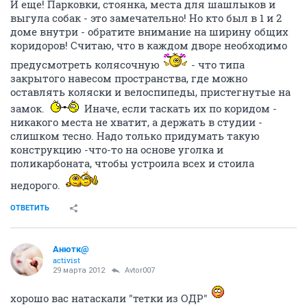
И еще! Парковки, стоянка, места для шашлыков и
выгула собак - это замечательно! Но кто был в 1 и 2
доме внутри - обратите внимание на ширину общих
коридоров! Считаю, что в каждом дворе необходимо
предусмотреть колясочную
- что типа
закрытого навесом пространства, где можно
оставлять коляски и велоспипеды, пристегнутые на
замок.
Иначе, если таскать их по коридом -
никакого места не хватит, а держать в студии -
слишком тесно. Надо только придумать такую
конструкцию -что-то на основе уголка и
поликарбоната, чтобы устроила всех и стоила
недорого.
ОТВЕТИТЬ
Анютк@
activist
29 марта 2012
Avtor007
хорошо вас натаскали "тетки из ОДР"