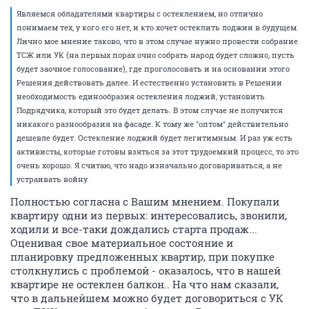
Являемся обладателями квартиры с остеклением, но отлично
понимаем тех, у кого его нет, и кто хочет остеклить лоджии в будущем.
Лично мое мнение таково, что в этом случае нужно провести собрание
ТСЖ или УК (на первых порах очно собрать народ будет сложно, пусть
будет заочное голосование), где проголосовать и на основании этого
Решения действовать далее. И естественно установить в Решении
необходимость единообразия остекления лоджий, установить
Подрядчика, который это будет делать. В этом случае не получится
никакого разнообразия на фасаде. К тому же "оптом" действительно
дешевле будет. Остекление лоджий будет легитимным. И раз уж есть
активисты, которые готовы взяться за этот трудоемкий процесс, то это
очень хорошо. Я считаю, что надо изначально договариваться, а не
устраивать войну.
Полностью согласна с Вашим мнением. Покупали
квартиру одни из первых: интересовались, звонили,
ходили и все-таки дождались старта продаж...
Оценивая свое материальное состояние и
планировку предложенных квартир, при покупке
столкнулись с проблемой - оказалось, что в нашей
квартире не остеклен балкон.. На что нам сказали,
что в дальнейшем можно будет договориться с УК