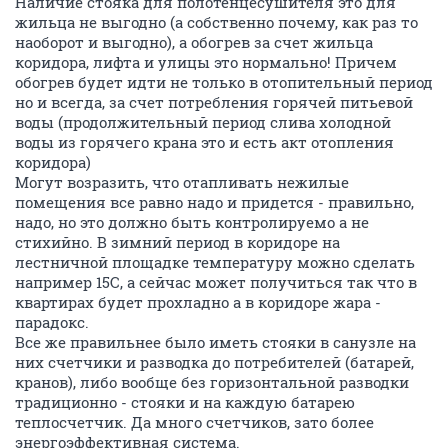
Наличие стояка для полотенцесушителя это для
жильца не выгодно (а собственно почему, как раз то
наоборот и выгодно), а обогрев за счет жильца
коридора, лифта и улицы это нормально! Причем
обогрев будет идти не только в отопительный период
но и всегда, за счет потребления горячей питьевой
воды (продолжительный период слива холодной
воды из горячего крана это и есть акт отопления
коридора)
Могут возразить, что отапливать нежилые
помещения все равно надо и придется - правильно,
надо, но это должно быть контролируемо а не
стихийно. В зимний период в коридоре на
лестничной площадке температуру можно сделать
например 15С, а сейчас может получиться так что в
квартирах будет прохладно а в коридоре жара -
парадокс.
Все же правильнее было иметь стояки в санузле на
них счетчики и разводка до потребителей (батарей,
кранов), либо вообще без горизонтальной разводки
традиционно - стояки и на каждую батарею
теплосчетчик. Да много счетчиков, зато более
энергоэффективная система.