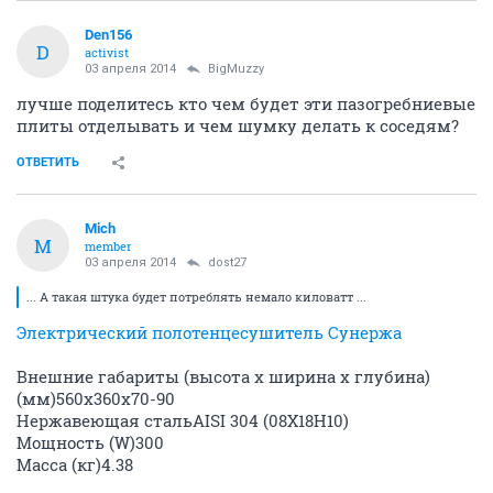
Den156
D
activist
03 апреля 2014
BigMuzzy
лучше поделитесь кто чем будет эти пазогребниевые
плиты отделывать и чем шумку делать к соседям?
ОТВЕТИТЬ
Mich
M
member
03 апреля 2014
dost27
... А такая штука будет потреблять немало киловатт ...
Электрический полотенцесушитель Сунержа
Внешние габариты (высота х ширина х глубина)
(мм)560х360х70-90
Нержавеющая стальAISI 304 (08X18H10)
Мощность (W)300
Масса (кг)4.38