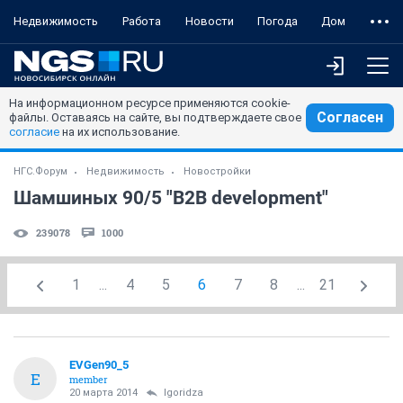
Недвижимость
Работа
Новости
Погода
Дом
На информационном ресурсе применяются cookie-
Согласен
файлы. Оставаясь на сайте, вы подтверждаете свое
согласие
на их использование.
НГС.Форум
Недвижимость
Новостройки
Шамшиных 90/5 "B2B development"
239078
1000
1
...
4
5
6
7
8
...
21
EVGen90_5
E
member
20 марта 2014
Igoridza