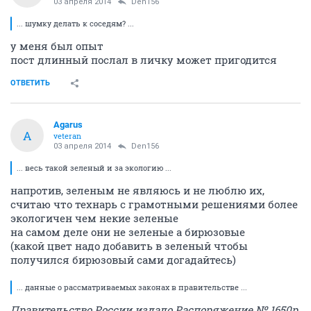
03 апреля 2014
Den156
... шумку делать к соседям? ...
у меня был опыт
пост длинный послал в личку может пригодится
ОТВЕТИТЬ
Agarus
A
veteran
03 апреля 2014
Den156
... весь такой зеленый и за экологию ...
напротив, зеленым не являюсь и не люблю их,
считаю что технарь с грамотными решениями более
экологичен чем некие зеленые
на самом деле они не зеленые а бирюзовые
(какой цвет надо добавить в зеленый чтобы
получился бирюзовый сами догадайтесь)
... данные о рассматриваемых законах в правительстве ...
Правительство России издало Распоряжение № 1650р