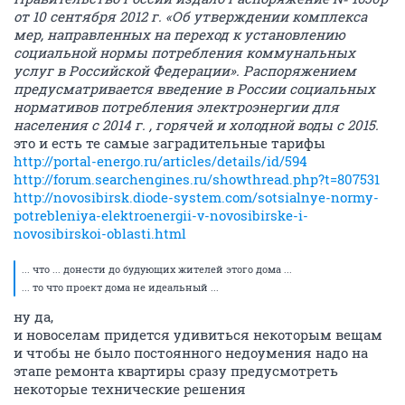
от 10 сентября 2012 г. «Об утверждении комплекса
мер, направленных на переход к установлению
социальной нормы потребления коммунальных
услуг в Российской Федерации». Распоряжением
предусматривается введение в России социальных
нормативов потребления электроэнергии для
населения с 2014 г. , горячей и холодной воды с 2015.
это и есть те самые заградительные тарифы
http://portal-energo.ru/articles/details/id/594
http://forum.searchengines.ru/showthread.php?t=807531
http://novosibirsk.diode-system.com/sotsialnye-normy-
potrebleniya-elektroenergii-v-novosibirske-i-
novosibirskoi-oblasti.html
... что ... донести до будующих жителей этого дома ...
... то что проект дома не идеальный ...
ну да,
и новоселам придется удивиться некоторым вещам
и чтобы не было постоянного недоумения надо на
этапе ремонта квартиры сразу предусмотреть
некоторые технические решения