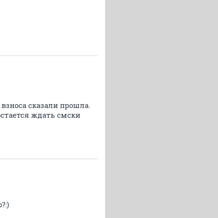
 взноса сказали прошла.
остается ждать смски
?:)