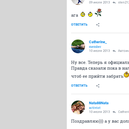
09 июля 2013
sten21
ага
ОТВЕТИТЬ
Catherine_
member
10 июля 2013
Автои
Ну все. Теперь я официа
Правда сказали пока в на
чтоб ее прийти забрать
ОТВЕТИТЬ
Nata88Nata
activist
10 июля 2013
Cather
Поздравляю))) а у вас до