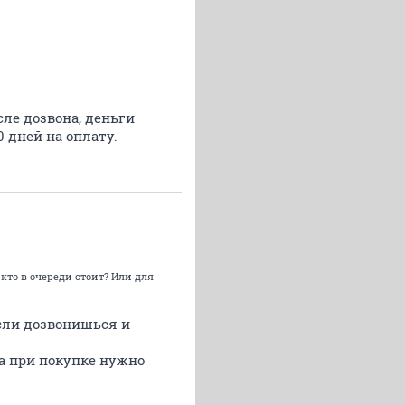
сле дозвона, деньги
0 дней на оплату.
 кто в очереди стоит? Или для
если дозвонишься и
та при покупке нужно