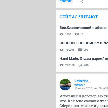
ОТВЕТИТЬ
СЕЙЧАС ЧИТАЮТ
Bee.Классический :: абонен
1299
15
ВОПРОСЫ ПО ПОИСКУ ВРАЧ
714096
907
Hand Made: Отдам даром/ п
722900
406
Catherine_
member
10 июля 2013
Nata88
Ипотечный договор заключ
что. Как мне сказали что
Сбербанка, может и доль