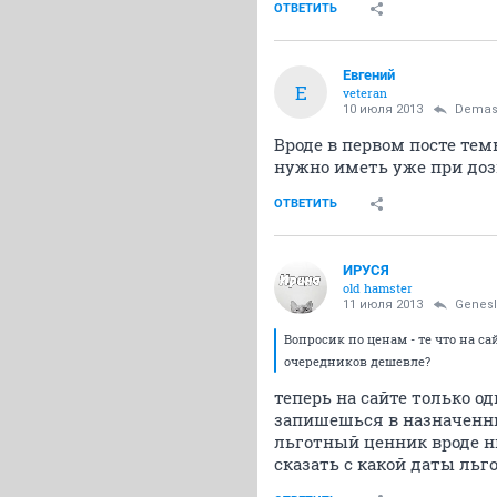
ОТВЕТИТЬ
Eвгений
E
veteran
10 июля 2013
Demas
Вроде в первом посте тем
нужно иметь уже при дозво
ОТВЕТИТЬ
ИРУСЯ
old hamster
11 июля 2013
Genesl
Вопросик по ценам - те что на са
очередников дешевле?
теперь на сайте только од
запишешься в назначенны
льготный ценник вроде ник
сказать с какой даты льг