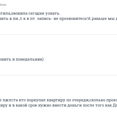
Nata
атила,звонила сегодня узнать.
ть в пн.,т к в пт. запись- не прозвонитесь!А раньше мы 
онить в понедельник)
е пжлста кто поркупал квартиру по очереди,сколько прох
тиру и в какой срок нужно внести деньги после того как 