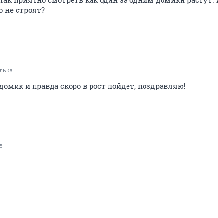
. Так приятно смотреть как один за одним домики растут.
 не строят?
лька
домик и правда скоро в рост пойдет, поздравляю!
5