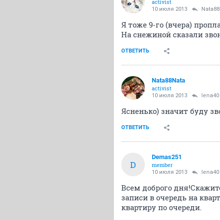
activist
10 июля 2013
Nata88
Я тоже 9-го (вчера) пропл
На снежиной сказали звони
ОТВЕТИТЬ
Nata88Nata
activist
10 июля 2013
lena40
Ясненько) значит буду зв
ОТВЕТИТЬ
Demas251
D
member
10 июля 2013
lena40
Всем доброго дня!Скажит
записи в очередь на квар
квартиру по очереди.