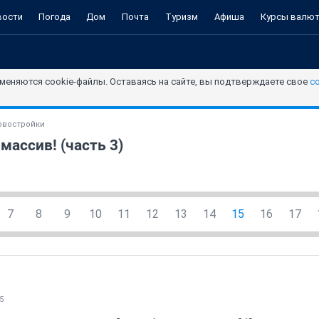
вости
Погода
Дом
Почта
Туризм
Афиша
Курсы валю
меняются cookie-файлы. Оставаясь на сайте, вы подтверждаете свое
с
овостройки
ассив! (часть 3)
7
8
9
10
11
12
13
14
15
16
17
5