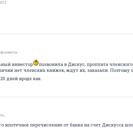
2212
нформатор
льный инвестор
позвонила в Дискус, проплата членского
личии нет членских книжек, ждут их, заказали. Поэтому 
20 дней вроде как.
ine_
лго ипотечное перечисление от банка на счет Дискусса шло