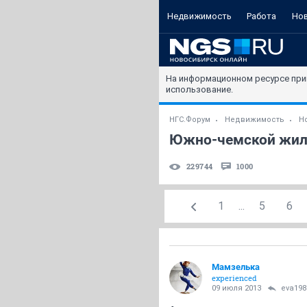
Недвижимость
Работа
Но
На информационном ресурсе при
использование.
НГС.Форум
Недвижимость
Н
Южно-чемской жилм
229744
1000
1
...
5
6
Мамзелька
experienced
09 июля 2013
eva198