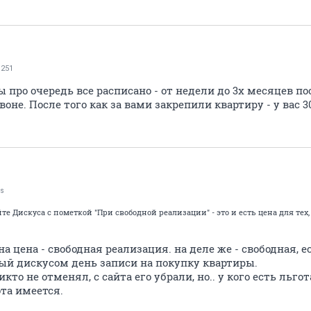
251
ы про очередь все расписано - от недели до 3х месяцев по
не. После того как за вами закрепили квартиру - у вас 3
s
йте Дискуса с пометкой "При свободной реализации" - это и есть цена для тех,
на цена - свободная реализация. на деле же - свободная, 
й дискусом день записи на покупку квартиры.
то не отменял, с сайта его убрали, но.. у кого есть льго
ота имеется.