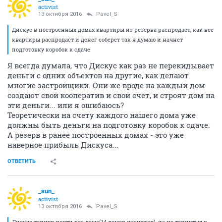
activist
13 октября 2016
Pavel_S
Дискус в построенных домах квартиры из резерва распродает, как все
квартиры распродаст и денег соберет так я думаю и начнет
подготовку коробок к сдаче
Я всегда думала, что Дискус как раз не перекидывает
деньги с одних объектов на другие, как делают
многие застройщики. Они же вроде на каждый дом
создают свой кооператив и свой счет, и строят дом на
эти деньги... или я ошибаюсь?
Теоретически на счету каждого нашего дома уже
должны быть деньги на подготовку коробок к сдаче.
А резерв в ранее построенных домах - это уже
наверное прибыль Дискуса...
ОТВЕТИТЬ
_sun_
activist
13 октября 2016
Pavel_S
Дискус топнул почти все дома(14 домов насчитал), из не топнутых в