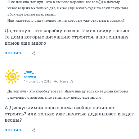
Я не поняла, топнул - это в смысле коробки возвел?))) а почему
невозведенных только два, их же еще много судя по генплану? там
вбок еще целые кварталы...
Или имеется в виду только те, на которые уже открыты продажи?
Да, топнул - это коробку возвел. Имел ввиду только
те дома которые визуально строятся, а по генплану
домов еще много
ОТВЕТИТЬ
_sun_
activist
14 октября 2016
Pavel_S
Да, топнул - это коробку возвел. Имел ввиду только те дома которые
визуально строятся, а по генплану домов еще много
А Дискус зимой новые дома вообще начинает
строить? или только уже начатые доделывает и ждет
весны?
ОТВЕТИТЬ