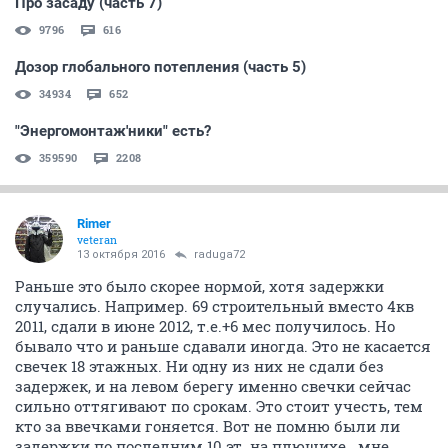
Про засаду (часть 7)
9796
616
Дозор глобального потепления (часть 5)
34934
652
"Энергомонтаж'ники" есть?
359590
2208
Rimer
veteran
13 октября 2016
raduga72
Раньше это было скорее нормой, хотя задержки
случались. Например. 69 строительный вместо 4кв
2011, сдали в июне 2012, т.е.+6 мес получилось. Но
бывало что и раньше сдавали иногда. Это не касается
свечек 18 этажных. Ни одну из них не сдали без
задержек, и на левом берегу именно свечки сейчас
сильно оттягивают по срокам. Это стоит учесть, тем
кто за ввечками гоняется. Вот не помню были ли
задержки по последним 10 эт. на плющихе.. мне