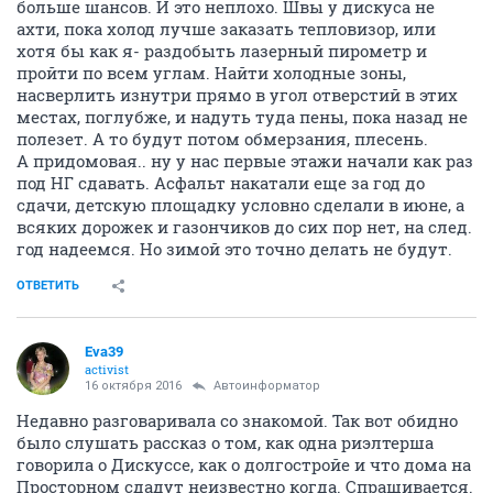
больше шансов. И это неплохо. Швы у дискуса не
ахти, пока холод лучше заказать тепловизор, или
хотя бы как я- раздобыть лазерный пирометр и
пройти по всем углам. Найти холодные зоны,
насверлить изнутри прямо в угол отверстий в этих
местах, поглубже, и надуть туда пены, пока назад не
полезет. А то будут потом обмерзания, плесень.
А придомовая.. ну у нас первые этажи начали как раз
под НГ сдавать. Асфальт накатали еще за год до
сдачи, детскую площадку условно сделали в июне, а
всяких дорожек и газончиков до сих пор нет, на след.
год надеемся. Но зимой это точно делать не будут.
ОТВЕТИТЬ
Eva39
activist
16 октября 2016
Автоинформатор
Недавно разговаривала со знакомой. Так вот обидно
было слушать рассказ о том, как одна риэлтерша
говорила о Дискуссе, как о долгостройе и что дома на
Просторном сдадут неизвестно когда. Спрашивается.