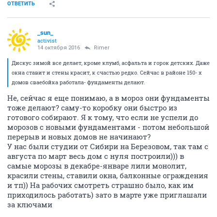
ОТВЕТИТЬ
_sun_
activist
14 октября 2016
Rimer
Дискус зимой все делает, кроме клумб, асфальта и горок детских. Даже
окна ставит и стены красит, к счастью редко. Сейчас в районе 150- х
домов сваебойка работала- фундаменты делают.
Не, сейчас я еще понимаю, а в мороз они фундаменты
тоже делают? саму-то коробку они быстро из
готового собирают. Я к тому, что если не успели до
морозов с новыми фундаментами - потом небольшой
перерыв и новых домов не начинают?
У нас были студии от Сибири на Березовом, так там с
августа по март весь дом с нуля построили))) в
самые морозы в декабре-январе лили монолит,
красили стены, ставили окна, балконные ограждения
и тп)) На рабочих смотреть страшно было, как им
приходилось работать) зато в марте уже приглашали
за ключами