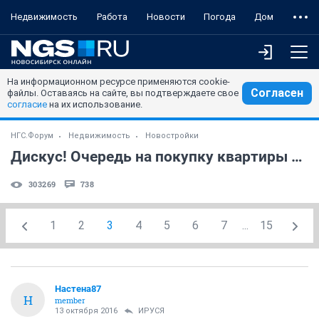
Недвижимость
Работа
Новости
Погода
Дом
На информационном ресурсе применяются cookie-
Согласен
файлы. Оставаясь на сайте, вы подтверждаете свое
согласие
на их использование.
НГС.Форум
Недвижимость
Новостройки
Дискус! Очередь на покупку квартиры и не только! (часть 51)
303269
738
1
2
3
4
5
6
7
...
15
Настена87
Н
member
13 октября 2016
ИРУСЯ