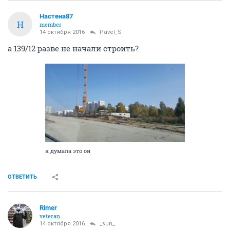
Настена87
Н
member
14 октября 2016
Pavel_S
а 139/12 разве не начали строить?
я думала это он
ОТВЕТИТЬ
Rimer
veteran
14 октября 2016
_sun_