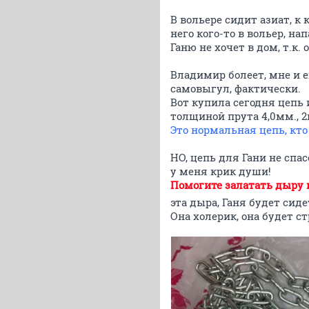
В вольере сидит азиат, к
него кого-то в вольер, на
Ганю не хочет в дом, т.к.
Владимир болеет, мне и е
самовыгул, фактически.
Вот купила сегодня цепь 
толщиной прута 4,0мм., 2
Это нормальная цепь, кто
НО, цепь для Гани не спа
у меня крик души!
Помогите залатать дыру
эта дыра, Ганя будет сиде
Она холерик, она будет ст