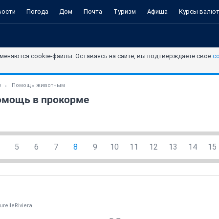
вости
Погода
Дом
Почта
Туризм
Афиша
Курсы валю
меняются cookie-файлы. Оставаясь на сайте, вы подтверждаете свое
с
е
Помощь животным
помощь в прокорме
5
6
7
8
9
10
11
12
13
14
15
urelleRiviera