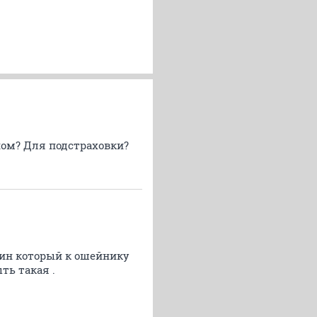
дном? Для подстраховки?
абин который к ошейнику
ть такая .