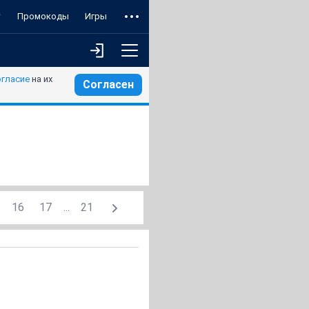
т
Промокоды
Игры
огласие
на их
Согласен
16
17
...
21