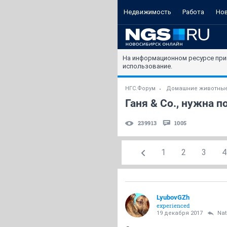
Недвижимость
Работа
Но
На информационном ресурсе при
использование.
НГС.Форум
Домашние животны
Ганя & Co., нужна 
239913
1005
1
2
3
4
LyubovGZh
experienced
19 декабря 2017
Nat