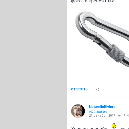
фото , в крепежных .
ОТВЕТИТЬ
NaturelleRiviera
old hamster
21 декабря 2017
Я N
Хорошо, спасибо
, сег