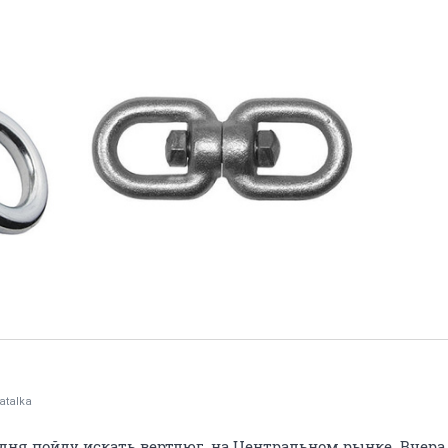
atalka
одня пойду искать вертлюг, на Центральном рынке. Вчера