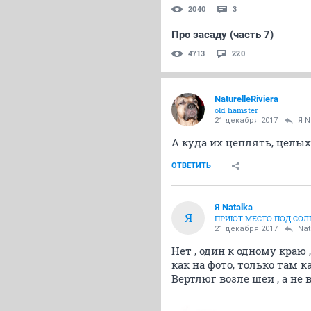
2040
3
Про засаду (часть 7)
4713
220
NaturelleRiviera
old hamster
21 декабря 2017
Я N
А куда их цеплять, целых
ОТВЕТИТЬ
Я Natalka
Я
ПРИЮТ МЕСТО ПОД СО
21 декабря 2017
Nat
Нет , один к одному краю
как на фото, только там 
Вертлюг возле шеи , а не 