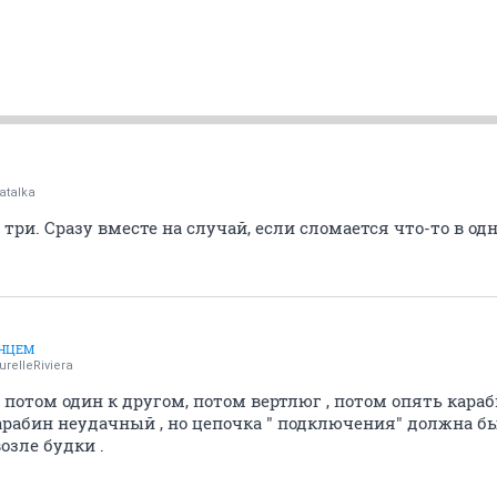
atalka
 три. Сразу вместе на случай, если сломается что-то в о
ЛНЦЕМ
urelleRiviera
 , потом один к другом, потом вертлюг , потом опять кар
карабин неудачный , но цепочка " подключения" должна бы
возле будки .