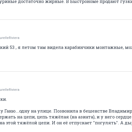
 куриные достаточно жирные. В Быстрономе продают гузки
urelleRiviera
ий 53 , я летом там видела карабинчики монтажные, мо
urelleRiviera
ки.
жу Ганю...одну на улице. Позвонила в бешенстве Владимир
ржать на цепи, цепь тяжёлая (на азиата), и у него сердц
а этой тяжёлой цепи. И он её отпускает "погулять". А дыр