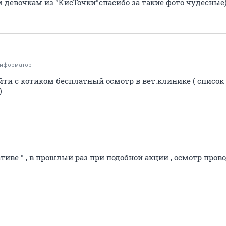
 девочкам из "КисТочки"спасибо за такие фото чудесные
информатор
йти с котиком бесплатный осмотр в вет.клинике ( список 
)
тиве " , в прошлый раз при подобной акции , осмотр про