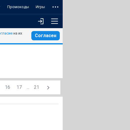
т
Промокоды
Игры
огласие
на их
Согласен
16
17
...
21