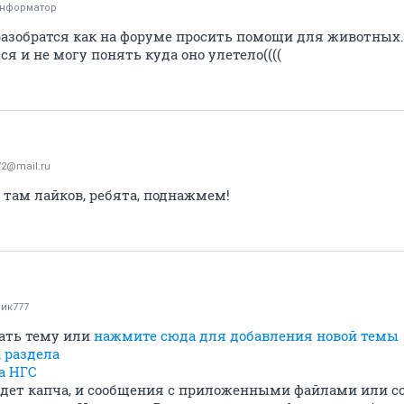
информатор
разобратся как на форуме просить помощи для животных..
я и не могу понять куда оно улетело((((
72@mail.ru
 там лайков, ребята, поднажмем!
ик777
дать тему или
нажмите сюда для добавления новой темы
 раздела
а НГС
удет капча, и сообщения с приложенными файлами или 