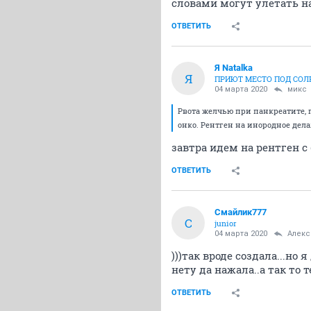
словами могут улетать на
ОТВЕТИТЬ
Я Natalka
Я
ПРИЮТ МЕСТО ПОД СО
04 марта 2020
микс
Рвота желчью при панкреатите, 
онко. Рентген на инородное дел
завтра идем на рентген 
ОТВЕТИТЬ
Смайлик777
С
junior
04 марта 2020
Алекс
)))так вроде создала...но
нету да нажала..а так то 
ОТВЕТИТЬ