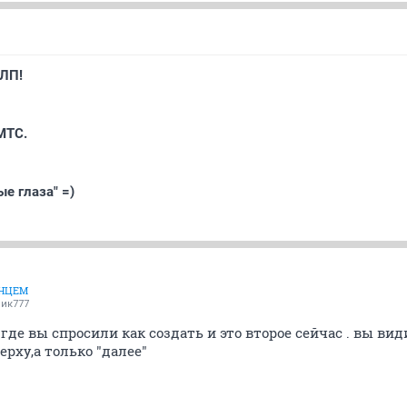
ЕЛП!
МТС.
ые глаза" =)
ЛНЦЕМ
ик777
 где вы спросили как создать и это второе сейчас . вы ви
ерху,а только "далее"