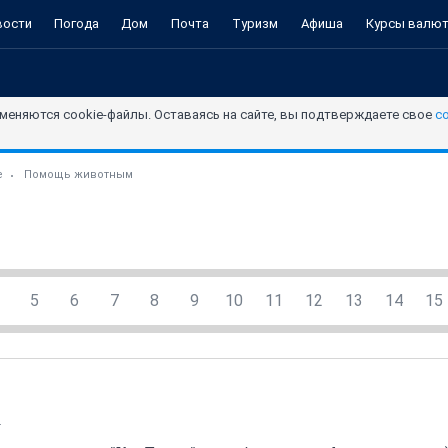
вости
Погода
Дом
Почта
Туризм
Афиша
Курсы валю
меняются cookie-файлы. Оставаясь на сайте, вы подтверждаете свое
с
е
Помощь животным
5
6
7
8
9
10
11
12
13
14
15
_