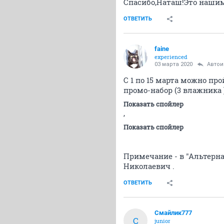
Спасибо,Наташ!Это нашим
ОТВЕТИТЬ
faine
experienced
03 марта 2020
Авто
С 1 по 15 марта можно про
промо-набор (3 влажника 
Показать спойлер
,
Показать спойлер
Примечание - в "Альтерна
Николаевич .
ОТВЕТИТЬ
Смайлик777
С
junior