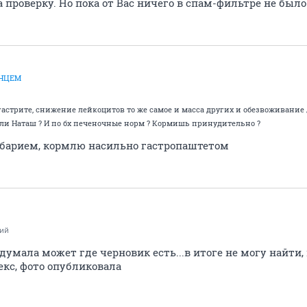
 проверку. Но пока от Вас ничего в спам-фильтре не было
ЛНЦЕМ
гастрите, снижение лейкоцитов то же самое и масса других и обезвоживание
али Наташ ? И по бх печеночные норм ? Кормишь принудительно ?
с барием, кормлю насильно гастропаштетом
ий
 я думала может где черновик есть...в итоге не могу найти
текс, фото опубликовала