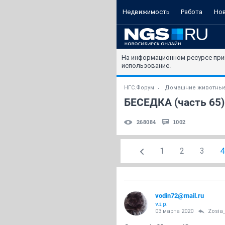
Недвижимость
Работа
Но
На информационном ресурсе при
использование.
НГС.Форум
Домашние животны
БЕСЕДКА (часть 65)
268084
1002
1
2
3
4
vodin72@mail.ru
v.i.p.
03 марта 2020
Zosia