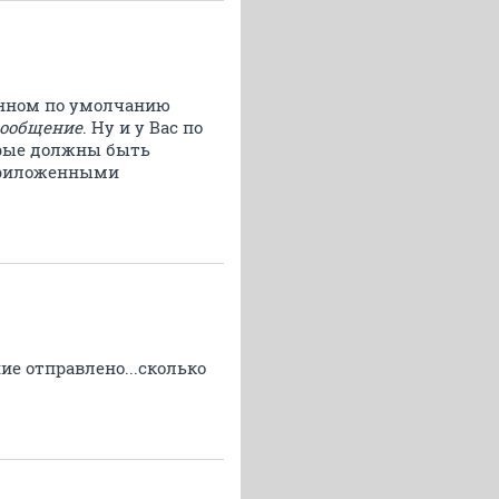
енном по умолчанию
сообщение
. Ну и у Вас по
орые должны быть
 приложенными
ие отправлено...сколько