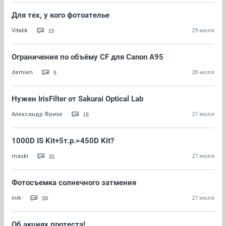
Для тех, у кого фотоателье
13
Vitalik
29 июля
Ограничения по объёму CF для Canon A95
5
demien
28 июля
Нужен IrisFilter от Sakurai Optical Lab
15
Александр Фризе
27 июля
1000D IS Kit+5т.р.=450D Kit?
21
maski
27 июля
Фотосъемка солнечного затмения
20
inik
27 июля
Об акциях протеста!