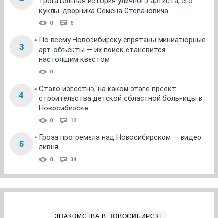
трогательная история уличного артиста, его
куклы-дворника Семена Степановича
0
6
По всему Новосибирску спрятаны миниатюрные
3
арт-объекты — их поиск становится
настоящим квестом
0
Стало известно, на каком этапе проект
4
строительства детской областной больницы в
Новосибирске
0
12
Гроза прогремела над Новосибирском — видео
5
ливня
0
34
ЗНАКОМСТВА В НОВОСИБИРСКЕ