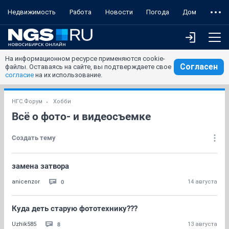
Недвижимость
Работа
Новости
Погода
Дом
На информационном ресурсе применяются cookie-
Согласен
файлы. Оставаясь на сайте, вы подтверждаете свое
согласие
на их использование.
НГС.Форум
Хобби
Всё о фото- и видеосъемке
Создать тему
замена затвора
0
anicenzor
14 августа
Куда деть старую фототехнику???
8
Uzhik585
13 августа