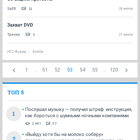
21
SpEX
26 июля
Захват DVD
3
Тренер
21 июля
НГС.Форум
Хобби
1
...
51
52
53
54
55
...
120
ТОП 5
Послушал музыку — получил штраф: инструкция,
1
как бороться с шумными ночными компаниями
2 691
37
«Выйду хотя бы на молоко соберу»:
2