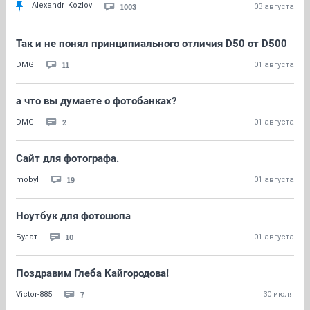
Alexandr_Kozlov
1003
03 августа
Так и не понял принципиального отличия D50 от D500
11
DMG
01 августа
а что вы думаете о фотобанках?
2
DMG
01 августа
Сайт для фотографа.
19
mobyl
01 августа
Ноутбук для фотошопа
10
Булат
01 августа
Поздравим Глеба Кайгородова!
7
Victor-885
30 июля