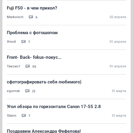
Fuji F50 - в чем прикол?
6
Markovich
02 апреля
Проблема с фотошопом
7
Углоб
01 апреля
Front- Back- fokus-покус...
54
Таксист
01 апреля
сфотографировать себя любимого)
15
egornsk
31 марта
Угол обзора по горизонтали Canon 17-55 2.8
7
Stann
31 марта
Поздравим Александра Фефелова!