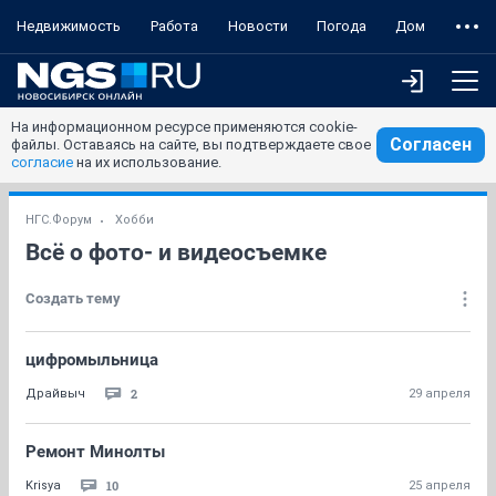
Недвижимость
Работа
Новости
Погода
Дом
На информационном ресурсе применяются cookie-
Согласен
файлы. Оставаясь на сайте, вы подтверждаете свое
согласие
на их использование.
НГС.Форум
Хобби
Всё о фото- и видеосъемке
Создать тему
цифромыльница
2
Драйвыч
29 апреля
Ремонт Минолты
10
Krisya
25 апреля