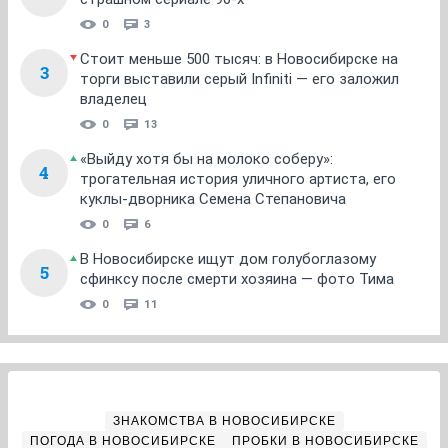
0
3
Стоит меньше 500 тысяч: в Новосибирске на
3
торги выставили серый Infiniti — его заложил
владелец
0
13
«Выйду хотя бы на молоко соберу»:
4
трогательная история уличного артиста, его
куклы-дворника Семена Степановича
0
6
В Новосибирске ищут дом голубоглазому
5
сфинксу после смерти хозяина — фото Тима
0
11
ЗНАКОМСТВА В НОВОСИБИРСКЕ
ПОГОДА В НОВОСИБИРСКЕ
ПРОБКИ В НОВОСИБИРСКЕ