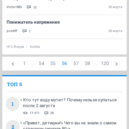
12
Victor-885
30 марта
Понижатель напряжения
1
pozitiff
28 марта
НГС.Форум
Хобби
1
...
54
55
56
57
58
...
120
ТОП 5
Кто тут воду мутит? Почему нельзя купаться
1
после 2 августа
17 411
28
«Привет, детишки!» Чего вы не знали о самом
2
страшном сериале 90-х