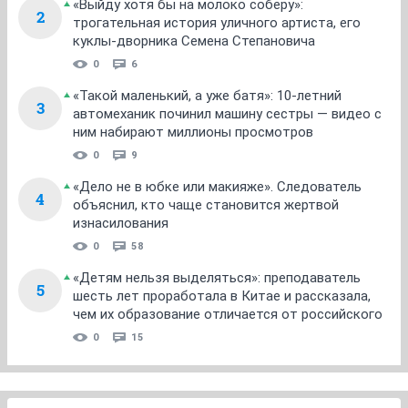
«Выйду хотя бы на молоко соберу»:
2
трогательная история уличного артиста, его
куклы-дворника Семена Степановича
0
6
«Такой маленький, а уже батя»: 10-летний
3
автомеханик починил машину сестры — видео с
ним набирают миллионы просмотров
0
9
«Дело не в юбке или макияже». Следователь
4
объяснил, кто чаще становится жертвой
изнасилования
0
58
«Детям нельзя выделяться»: преподаватель
5
шесть лет проработала в Китае и рассказала,
чем их образование отличается от российского
0
15