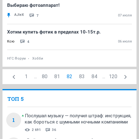
Выбираю фотоаппарат!
AJIeX
7
07 июля
Хотим купить фотик в пределах 10-15т.р.
4
Ксю
06 июля
НГС.Форум
Хобби
1
...
80
81
82
83
84
...
120
ТОП 5
Послушал музыку — получил штраф: инструкция,
1
как бороться с шумными ночными компаниями
2 691
36