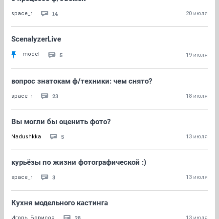
14
space_r
20 июля
ScenalyzerLive
model
5
19 июля
вопрос знатокам ф/техники: чем снято?
23
space_r
18 июля
Вы могли бы оценить фото?
5
Nadushkka
13 июля
курьёзы по жизни фотографической :)
3
space_r
13 июля
Кухня модельного кастинга
28
Игорь_Борисов
13 июля