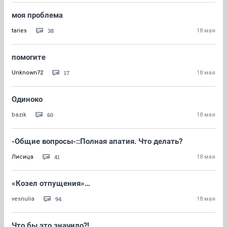
моя проблема
38
taries
18 мая
помогите
17
Unknown72
18 мая
Одиноко
60
bazik
18 мая
-Общие вопросы-::Полная апатия. Что делать?
41
Лисица
18 мая
«Козел отпущения»…
94
vesnulia
18 мая
Что бы это значило?!