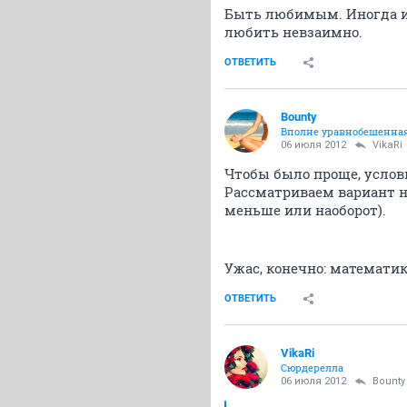
Быть любимым. Иногда и 
любить невзаимно.
ОТВЕТИТЬ
Bounty
Вполне уравнобешенна
06 июля 2012
VikaRi
Чтобы было проще, услов
Рассматриваем вариант не
меньше или наоборот).
Ужас, конечно: математи
ОТВЕТИТЬ
VikaRi
Сюрдерелла
06 июля 2012
Bounty