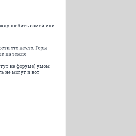
между любить самой или
сти это нечто. Горы
к на земле.
 тут на форуме) умом
ь не могут и вот