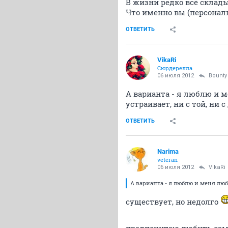
В жизни редко всё склады
Что именно вы (персонал
ОТВЕТИТЬ
VikaRi
Сюрдерелла
06 июля 2012
Bounty
А варианта - я люблю и 
устраивает, ни с той, ни 
ОТВЕТИТЬ
Narima
veteran
06 июля 2012
VikaRi
А варианта - я люблю и меня люб
существует, но недолго