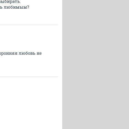
выбирать.
ыть любимым?
оронняя любовь не