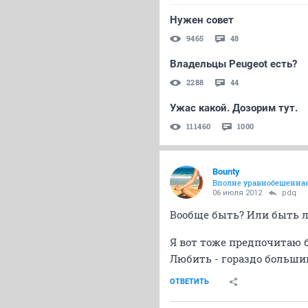
Нужен совет
9465
48
Владельцы Peugeot есть?
2288
44
Ужас какой. Дозорим тут.
111460
1000
Bounty
Вполне уравнобешенна
06 июля 2012
pdq
Вообще быть? Или быть
Я вот тоже предпочитаю б
Любить - гораздо больши
ОТВЕТИТЬ