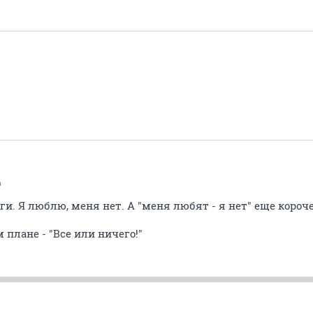
a
ги. Я люблю, меня нет. А "меня любят - я нет" еще короче
 плане - "Все или ничего!"