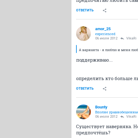
предпочитаю любить сам
ОТВЕТИТЬ
amor_25
experienced
06 июля 2012
VikaRi
А варианта - я люблю и меня лю
поддерживаю...
определить кто больше лю
ОТВЕТИТЬ
Bounty
Вполне уравнобешенна
06 июля 2012
VikaRi
Существует наверняка. Но
предпочтёшь?