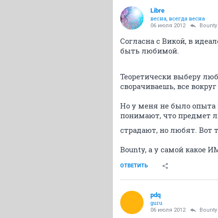
Libre
весна, всегда весна
06 июля 2012
Bounty
Согласна с Викой, в иде
быть любимой.
Теоретически выберу лю
сворачиваешь, все вокру
Но у меня не было опыта
понимают, что предмет л
страдают, но любят. Вот 
Bounty, а у самой какое И
ОТВЕТИТЬ
pdq
guru
06 июля 2012
Bounty