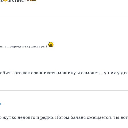
а
в ответ
бят в природе не существует?
бит - это как сравнивать машину и самолет... у них у дво
я
 жутко недолго и редко. Потом баланс смещается. Ты вот