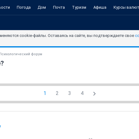
вости
Погода
Дом
Почта
Туризм
Афиша
Курсы валю
меняются cookie-файлы. Оставаясь на сайте, вы подтверждаете свое
с
Психологический форум
е?
1
2
3
4
я