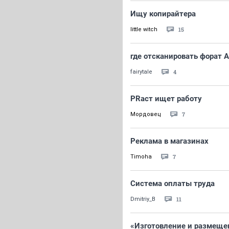
Ищу копирайтера
15
little witch
где отсканировать форат А
4
fairytale
PRаст ищет работу
7
Мордовец
Реклама в магазинах
7
Timoha
Система оплаты труда
11
Dmitriy_B
«Изготовление и размеще