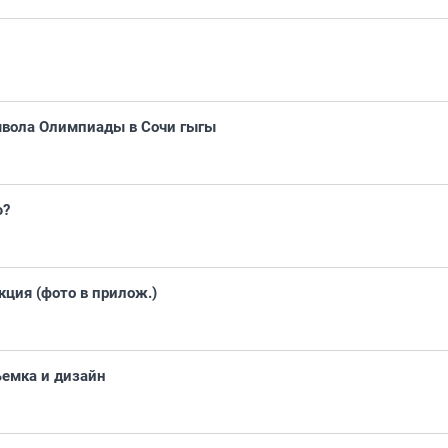
мвола Олимпиады в Сочи гыгы
ю?
ция (фото в прилож.)
емка и дизайн