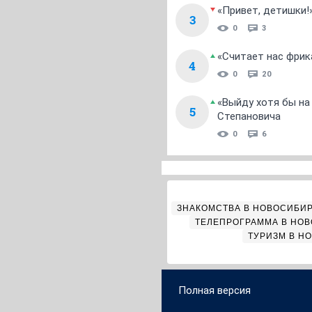
«Привет, детишки!
3
0
3
«Считает нас фрик
4
0
20
«Выйду хотя бы на
5
Степановича
0
6
ЗНАКОМСТВА В НОВОСИБИ
ТЕЛЕПРОГРАММА В НО
ТУРИЗМ В Н
Полная версия