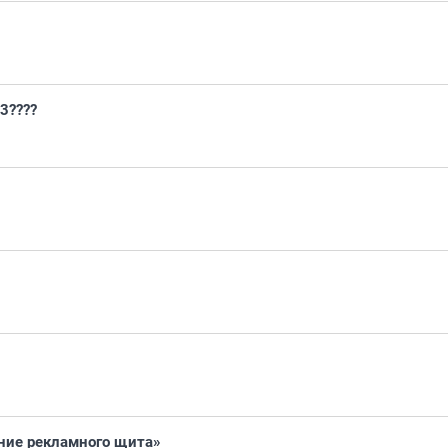
3????
ние рекламного щита»