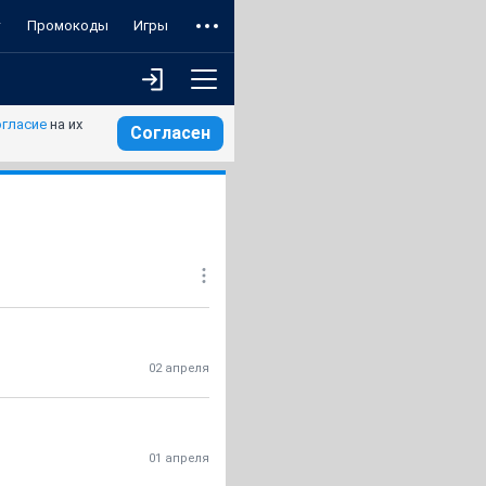
т
Промокоды
Игры
огласие
на их
Согласен
02 апреля
01 апреля