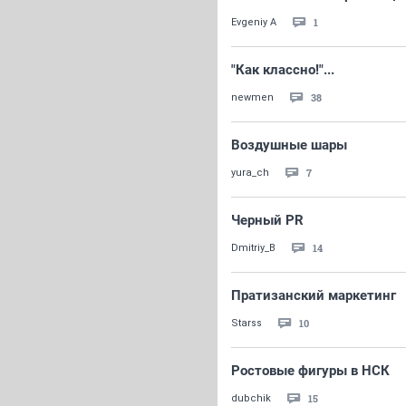
1
Evgeniy A
"Как классно!"...
38
newmen
Воздушные шары
7
yura_ch
Черный PR
14
Dmitriy_B
Пратизанский маркетинг
10
Starss
Ростовые фигуры в НСК
15
dubchik