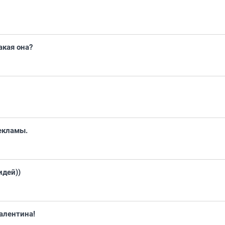
акая она?
екламы.
идей))
Валентина!