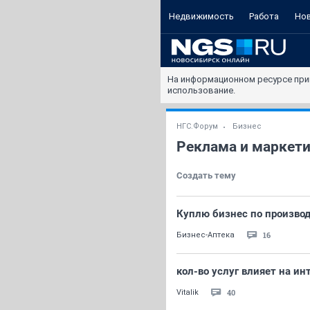
Недвижимость
Работа
Но
На информационном ресурсе при
использование.
НГС.Форум
Бизнес
Реклама и маркети
Создать тему
Куплю бизнес по произво
16
Бизнес-Аптека
кол-во услуг влияет на ин
40
Vitalik