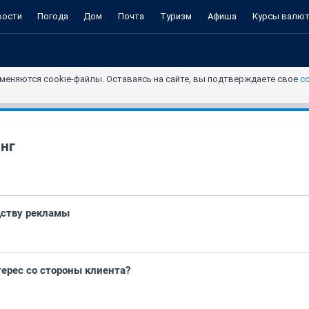
вости
Погода
Дом
Почта
Туризм
Афиша
Курсы валю
меняются cookie-файлы. Оставаясь на сайте, вы подтверждаете свое
с
нг
дству рекламы
терес со стороны клиента?