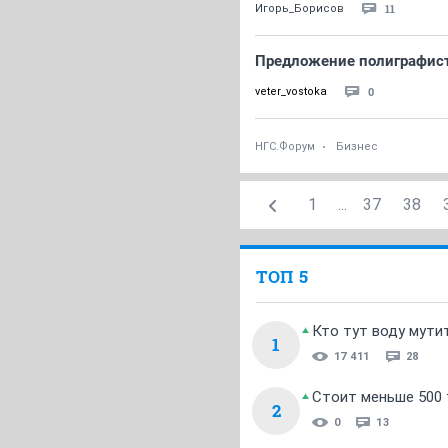
11
Игорь_Борисов
Предложение полиграфист
0
veter_vostoka
НГС.Форум
Бизнес
1
...
37
38
ТОП 5
Кто тут воду мути
1
17 411
28
Стоит меньше 500 т
2
0
13