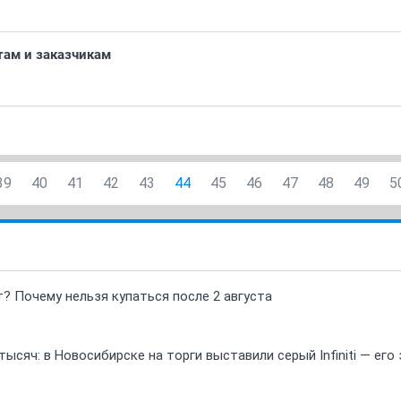
ам и заказчикам
39
40
41
42
43
44
45
46
47
48
49
5
т? Почему нельзя купаться после 2 августа
ысяч: в Новосибирске на торги выставили серый Infiniti — ег