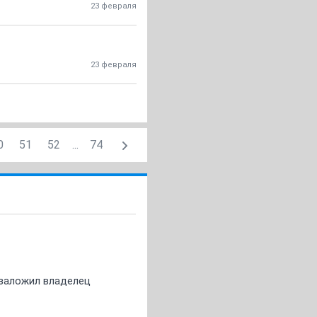
23 февраля
23 февраля
0
51
52
...
74
о заложил владелец