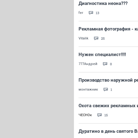
Диагностика неона???
13
fer
Рекламная фотография - к
25
Vitalik
Нужен специалист!!!!
0
777Андрей
Производство наружной р
1
монтажник
Охота свежих рекламных 
15
ЧЕСНОк
Дуратино в день святого 