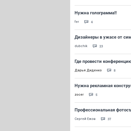
Нужна голограмма!!
4
fer
Дизайнеры в ужасе от си
23
dubchik
Где провести конференци
8
Дарья Диденко
Нужна рекламная конструк
5
zocer
Профессиональная фотосъ
37
Сергей Ежов