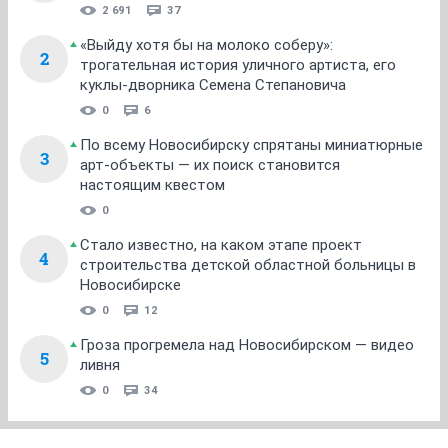
2 691
37
«Выйду хотя бы на молоко соберу»:
2
трогательная история уличного артиста, его
куклы-дворника Семена Степановича
0
6
По всему Новосибирску спрятаны миниатюрные
3
арт-объекты — их поиск становится
настоящим квестом
0
Стало известно, на каком этапе проект
4
строительства детской областной больницы в
Новосибирске
0
12
Гроза прогремела над Новосибирском — видео
5
ливня
0
34