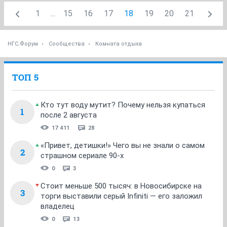
1
...
15
16
17
18
19
20
21
НГС.Форум
Сообщества
Комната отдыха
ТОП 5
Кто тут воду мутит? Почему нельзя купаться
1
после 2 августа
17 411
28
«Привет, детишки!» Чего вы не знали о самом
2
страшном сериале 90-х
0
3
Стоит меньше 500 тысяч: в Новосибирске на
3
торги выставили серый Infiniti — его заложил
владелец
0
13