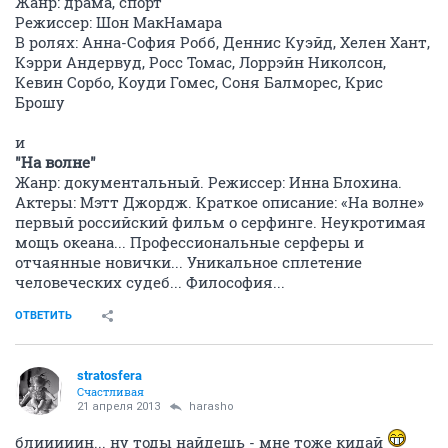
Жанр: драма, спорт
Режиссер: Шон МакНамара
В ролях: Анна-Cофия Робб, Деннис Куэйд, Хелен Хант,
Кэрри Андервуд, Росс Томас, Лоррэйн Николсон,
Кевин Сорбо, Коуди Гомес, Соня Балморес, Крис
Брошу
и
"На волне"
Жанр: документальный. Режиссер: Инна Блохина.
Актеры: Мэтт Джордж. Краткое описание: «На волне»
первый российский фильм о серфинге. Неукротимая
мощь океана... Профессиональные серферы и
отчаянные новички... Уникальное сплетение
человеческих судеб... Философия...
ОТВЕТИТЬ
stratosfera
Счастливая
21 апреля 2013
harasho
блииииин... ну тоды найдешь - мне тоже кидай