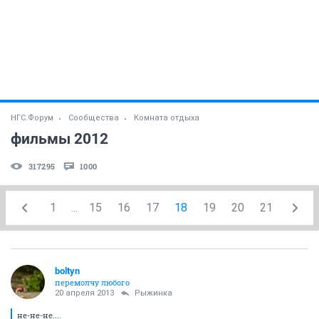
НГС.Форум
Сообщества
Комната отдыха
фильмы 2012
317295
1000
1
...
15
16
17
18
19
20
21
boltyn
перемолчу любого
20 апреля 2013
Рыжинка
не-не-не....