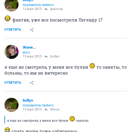
перемолчу любого
12 мая 2013
фантом
фантик, уже все посмотрели Легенду 17
ОТВЕТИТЬ
Женя...
guru
13 мая 2013
boltyn
я еще не смотрела, у меня все булки
то заняты, то
больны, то им не интересно
ОТВЕТИТЬ
boltyn
перемолчу любого
13 мая 2013
Женя...
я еще не смотрела, у меня все булки
заняты
спать вроде тоже собиралась