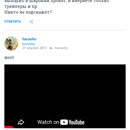
выходил в широкий прокат, в инернете только
трейлеры и пр.
Никто не подскажет?
ОТВЕТИТЬ
harasho
horosha
21 апреля 2013
harasho
воот