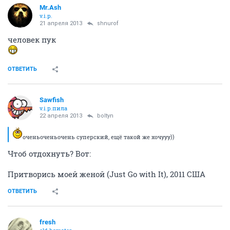
Mr.Ash
v.i.p.
21 апреля 2013
shnurof
человек пук
ОТВЕТИТЬ
Sawfish
v.i.p.пила
22 апреля 2013
boltyn
оченьоченьочень суперский, ещё такой же хочууу))
Чтоб отдохнуть? Вот:
Притворись моей женой (Just Go with It), 2011 США
ОТВЕТИТЬ
fresh