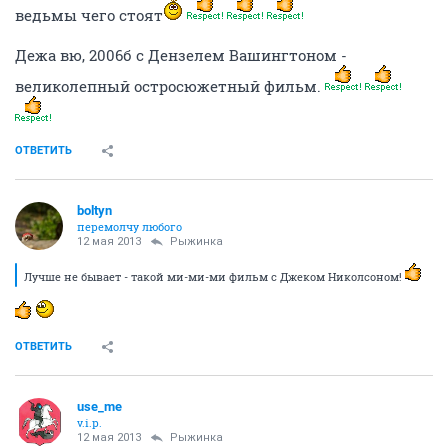
ведьмы чего стоят
Дежа вю, 2006б с Дензелем Вашингтоном -
великолепный остросюжетный фильм.
ОТВЕТИТЬ
boltyn
перемолчу любого
12 мая 2013
Рыжинка
Лучше не бывает - такой ми-ми-ми фильм с Джеком Николсоном!
ОТВЕТИТЬ
use_me
v.i.p.
12 мая 2013
Рыжинка