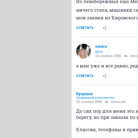
Из левобережных ещё Мега
ничего стала, машинки с
мои заявки из Кировског
ОТВЕТИТЬ
sonica
guru
22 ноября 2006
Але
а мне уже и все равно, ре
ОТВЕТИТЬ
Кукушка
Анонимный пользователь
22 ноября 2006
Алексий
До сих пор для меня это
берегу, но при заказах по
Классик, телефоны в прив