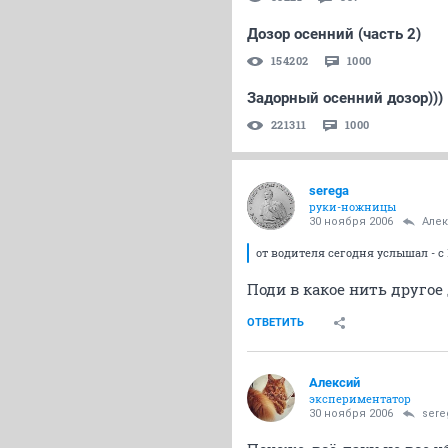
Дозор осенний (часть 2)
154202
1000
Задорный осенний дозор)))
221311
1000
serega
руки-ножницы
30 ноября 2006
Але
от водителя сегодня услышал - с
Поди в какое нить друго
ОТВЕТИТЬ
Алексий
экспериментатор
30 ноября 2006
sere