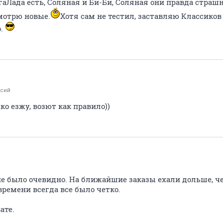
Лада есть, Соляная и Би-Би, Соляная они правда страшн
мотрю новые.
Хотя сам не тестил, заставляю Классико
о.
ксий
дко езжу, возют как правило))
 не было очевидно. На ближайшие заказы ехали дольше, ч
 времени всегда все было четко.
ате.