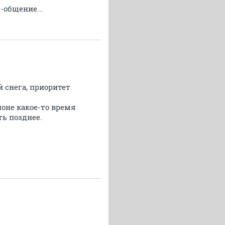
-общение...
 снега, приоритет
йоне какое-то время
ть позднее.