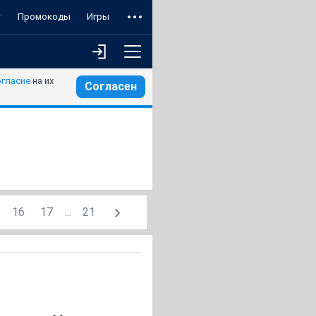
т
Промокоды
Игры
огласие
на их
Согласен
16
17
...
21