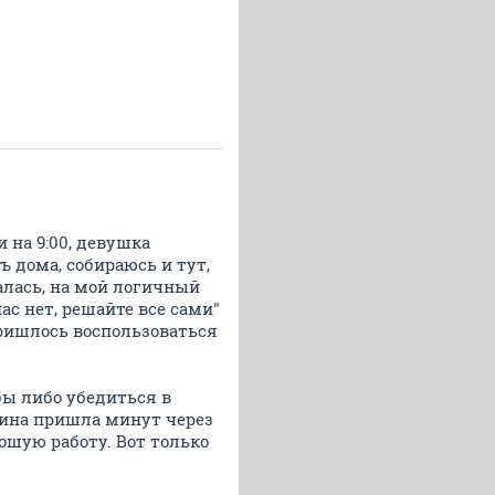
и на 9:00, девушка
ъ дома, собираюсь и тут,
алась, на мой логичный
ас нет, решайте все сами"
пришлось воспользоваться
 бы либо убедиться в
ина пришла минут через
рошую работу. Вот только