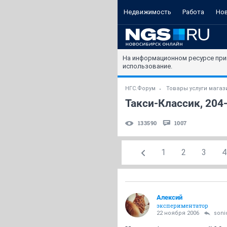
Недвижимость
Работа
Но
На информационном ресурсе при
использование.
НГС.Форум
Товары услуги мага
Такси-Классик, 204-
133590
1007
1
2
3
4
Алексий
экспериментатор
22 ноября 2006
soni