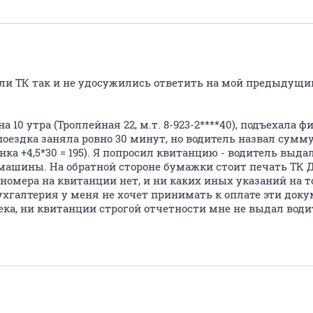
ели ТК так и не удосужились ответить на мой предыдущ
 10 утра (Троллейная 22, м.т. 8-923-2****40), подъехала ф
оездка заняла ровно 30 минут, но водитель назвал сумму
нка +4,5*30 = 195). Я попросил квитанцию - водитель выда
машины. На обратной стороне бумажки стоит печать ТК 
номера на квитанции нет, и ни каких иных указаний на то
ухгалтерия у меня не хочет принимать к оплате эти доку
ека, ни квитанции строгой отчетности мне не выдал водит