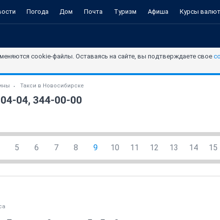
вости
Погода
Дом
Почта
Туризм
Афиша
Курсы валю
меняются cookie-файлы. Оставаясь на сайте, вы подтверждаете свое
с
зины
Такси в Новосибирске
04-04, 344-00-00
5
6
7
8
9
10
11
12
13
14
15
ca