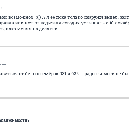
ter
но возможной. :))) А я её пока только снаружи видел, экс
правда или нет, от водителя сегодня услышал - с 10 декаб
ь, пока меняя на десятки.
ксий
бавиться от белых семёрок 031 и 032 -- радости моей не б
недвижимости?