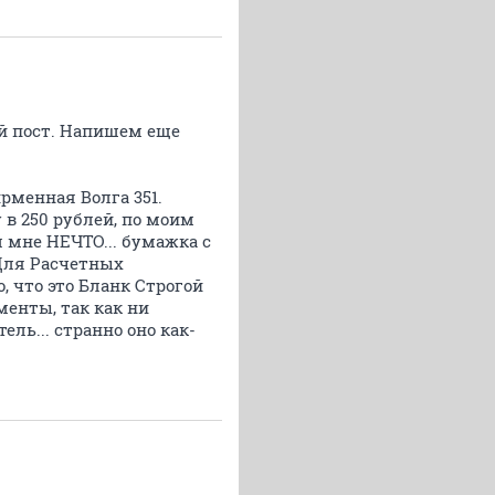
ий пост. Напишем еще
ирменная Волга 351.
 в 250 рублей, по моим
л мне НЕЧТО... бумажка с
Для Расчетных
, что это Бланк Строгой
менты, так как ни
ель... странно оно как-