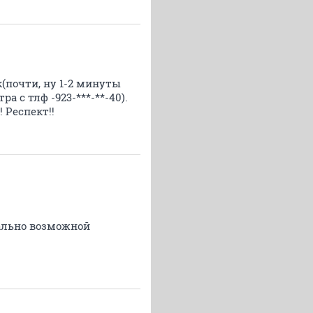
(почти, ну 1-2 минуты
а с тлф -923-***-**-40).
 Респект!!
мально возможной