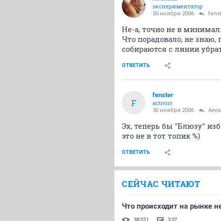
экспериментатор
30 ноября 2006
fens
Не-а, точно не в минималь
Что порадовало, не знаю, 
собираются с линии убрат
ОТВЕТИТЬ
fenster
F
activist
30 ноября 2006
Але
Эх, теперь бы "Блюзу" из
это не в тот топик %)
ОТВЕТИТЬ
СЕЙЧАС ЧИТАЮТ
Что происходит на рынке 
38221
337