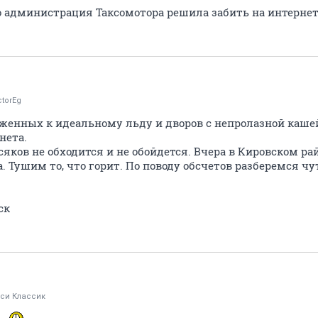
о администрация Таксомотора решила забить на интернет
torEg
иженных к идеальному льду и дворов с непролазной кашей
нета.
яков не обходится и не обойдется. Вчера в Кировском ра
. Тушим то, что горит. По поводу обсчетов разберемся чу
ск
кси Классик