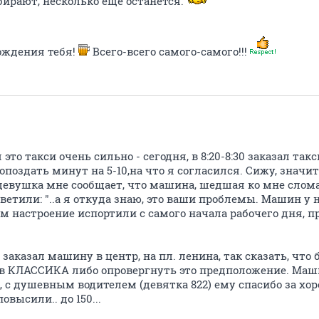
убирают, несколько ещё останется.
ождения тебя!
Всего-всего самого-самого!!!
это такси очень сильно - сегодня, в 8:20-8:30 заказал такс
опоздать минут на 5-10,на что я согласился. Сижу, значит
и девушка мне сообщает, что машина, шедшая ко мне слом
ветили: "..а я откуда знаю, это ваши проблемы. Машин у н
щем настроение испортили с самого начала рабочего дня, 
40 заказал машину в центр, на пл. ленина, так сказать, что
 КЛАССИКА либо опровергнуть это предположение. Маш
, с душевным водителем (девятка 822) ему спасибо за хо
высили.. до 150...