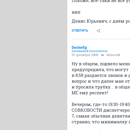
Похоже, всё-таки не все 
ннп
Денис Юрьевич, с днём р
ОТВЕТИТЬ
DoctorEg
Анонимный пользователь
01 декабря 2006
Алексий
Ну в общем, подвело меня 
предупредила, что могут 
в 8:58 раздается звонок 
вопрос и что далее мне от
и бросила трубку... в об
МГ, ему респект!
Вечером, где-то 19:30-19:
СОВКОВОСТИ диспетчеров
7, самая обычная девятка
странно, что минималку по