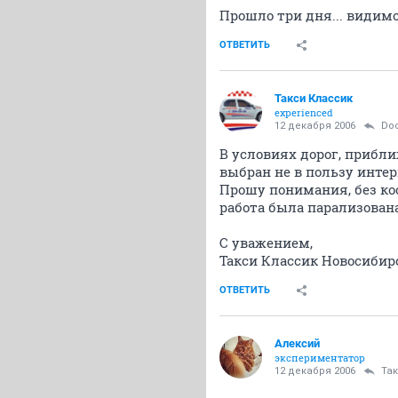
Прошло три дня... видим
ОТВЕТИТЬ
Такси Классик
experienced
12 декабря 2006
Doc
В условиях дорог, прибл
выбран не в пользу интер
Прошу понимания, без кос
работа была парализована
С уважением,
Такси Классик Новосибир
ОТВЕТИТЬ
Алексий
экспериментатор
12 декабря 2006
Та