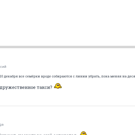
ксий
 10 декабря все семёрки вроде собираются с линии убрать, пока меняя на дес
е дружественное такси?
ga