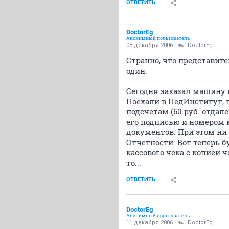
ОТВЕТИТЬ
DoctorEg
Анонимный пользователь
08 декабря 2006
DoctorEg
Странно, что представит
один.
Сегодня заказал машину на
Поехали в ПедИнститут, п
подсчетам (60 руб. отдале
его подписью и номером 
документов. При этом ни 
Отчетности. Вот теперь б
кассового чека с копией ч
то...
ОТВЕТИТЬ
DoctorEg
Анонимный пользователь
11 декабря 2006
DoctorEg