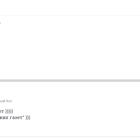
ь
рый Кот
 )))))
их газет" )))