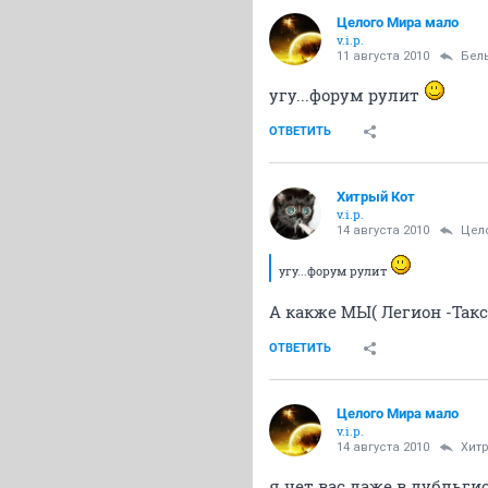
Целого Мира мало
v.i.p.
11 августа 2010
Бел
угу...форум рулит
ОТВЕТИТЬ
Хитрый Кот
v.i.p.
14 августа 2010
Цел
угу...форум рулит
А какже МЫ( Легион -Такс
ОТВЕТИТЬ
Целого Мира мало
v.i.p.
14 августа 2010
Хит
я чет вас даже в дубльги