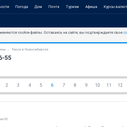
вости
Погода
Дом
Почта
Туризм
Афиша
Курсы валю
меняются cookie-файлы. Оставаясь на сайте, вы подтверждаете свое
с
зины
Такси в Новосибирске
6-55
2
3
4
5
6
7
8
9
10
11
12
pan70