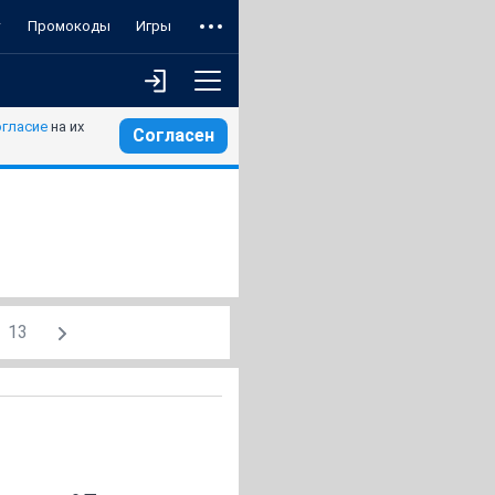
т
Промокоды
Игры
огласие
на их
Согласен
13