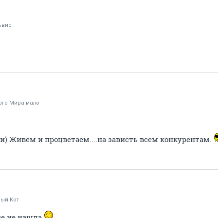
ьвис
ого Мира мало
и) Живём и процветаем....на зависть всем конкурентам.
рый Кот
се не нашла