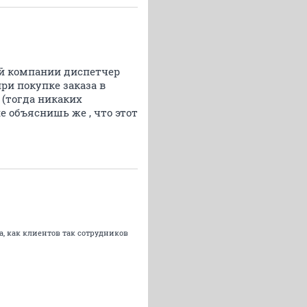
ой компании диспетчер
ри покупке заказа в
 (тогда никаких
е объяснишь же , что этот
а, как клиентов так сотрудников