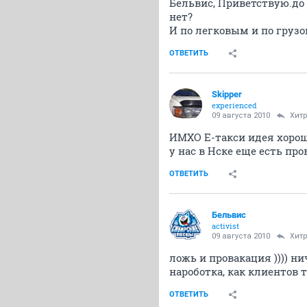
Бельвис, Приветствую.до 
нет?
И по легковым и по грузо
ОТВЕТИТЬ
Skipper
experienced
09 августа 2010
Хит
ИМХО Е-такси идея хороша
у нас в Нске еще есть пров
ОТВЕТИТЬ
Бельвис
activist
09 августа 2010
Хит
ложь и провакация )))) н
нароботка, как клиентов
ОТВЕТИТЬ