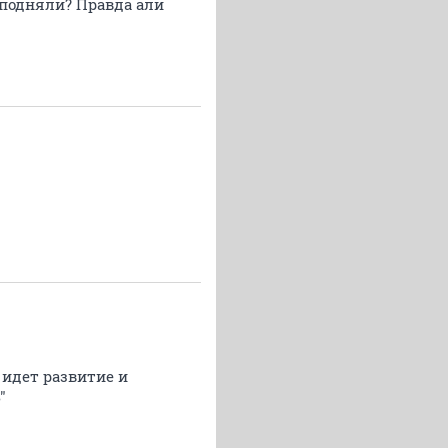
% подняли? Правда али
 идет развитие и
"