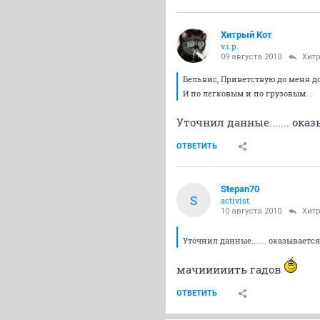
Хитрый Кот
v.i.p.
09 августа 2010
Хит
Бельвис, Приветствую.до меня до
И по легковым и по грузовым...
Уточнил данные....... ока
ОТВЕТИТЬ
Stepan70
S
activist
10 августа 2010
Хит
Уточнил данные....... оказывается
мачииииить гадов
ОТВЕТИТЬ