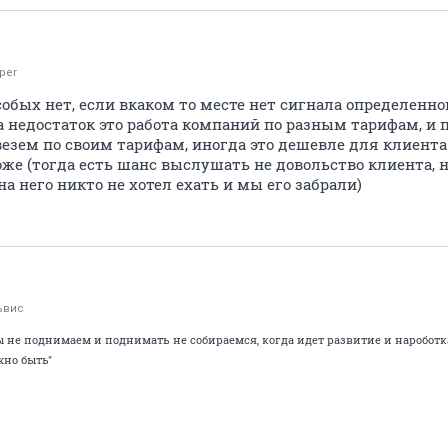
per
собых нет, если вкаком то месте нет сигнала определенн
ка недостаток это работа компаний по разным тарифам, и п
езем по своим тарифам, иногда это дешевле для клиента
оже (тогда есть шанс выслушать не довольство клиента, н
на него никто не хотел ехать и мы его забрали)
ьвис
ы не поднимаем и поднимать не собираемся, когда идет развитие и нароботк
жно быть"