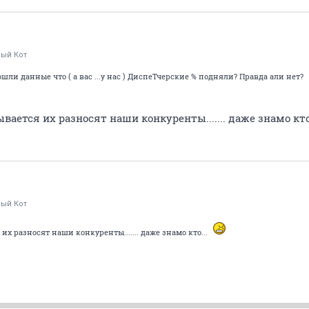
рый Кот
шли данные что ( а вас ...у нас ) ДиспеТчерские % подняли? Правда али нет?
зывается их разносят наши конкуренты....... даже знамо кто
рый Кот
 их разносят наши конкуренты....... даже знамо кто...