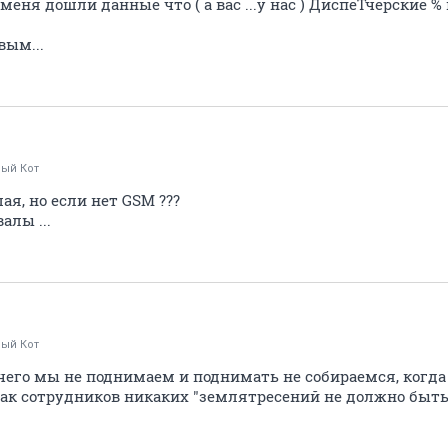
меня дошли данные что ( а вас ...у нас ) ДиспеТчерские 
вым...
рый Кот
я, но если нет GSM ???
алы ...
рый Кот
ичего мы не поднимаем и поднимать не собираемся, когда
 так сотрудников никаких "землятресений не должно быть