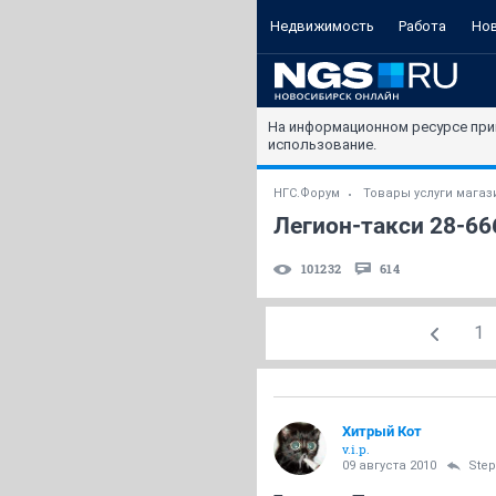
Недвижимость
Работа
Но
На информационном ресурсе при
использование.
НГС.Форум
Товары услуги мага
Легион-такси 28-66
101232
614
1
Хитрый Кот
v.i.p.
09 августа 2010
Ste