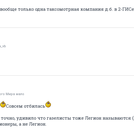
м вообще только одна таксомотрная компания д.б. в 2-ГИСе
a_vb
ого Мира мало
Совсем отбилась
, точно, удивило что газелисты тоже Легион называются (
ионеры, а не Легион.