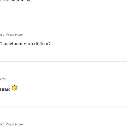
ого Мира мало
ИС необновленный был?
a_vb
е знаю
ого Мира мало