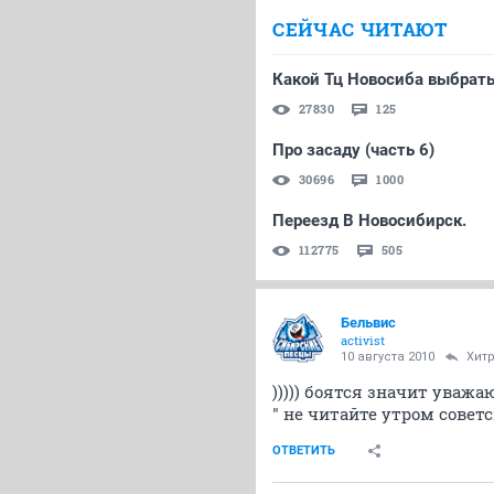
СЕЙЧАС ЧИТАЮТ
Какой Тц Новосиба выбрат
27830
125
Про засаду (часть 6)
30696
1000
Переезд В Новосибирск.
112775
505
Бельвис
activist
10 августа 2010
Хит
))))) боятся значит уважают
" не читайте утром советск
ОТВЕТИТЬ