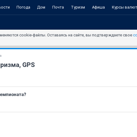
вости
Погода
Дом
Почта
Туризм
Афиша
Курсы валю
меняются cookie-файлы. Оставаясь на сайте, вы подтверждаете свое
с
я
уризма, GPS
чемпионата?