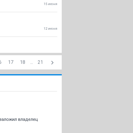
15 июня
12 июня
6
17
18
...
21
о заложил владелец