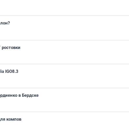
ллон?
 ростовки
lia IGO8.3
рдиенко в Бердске
для компов