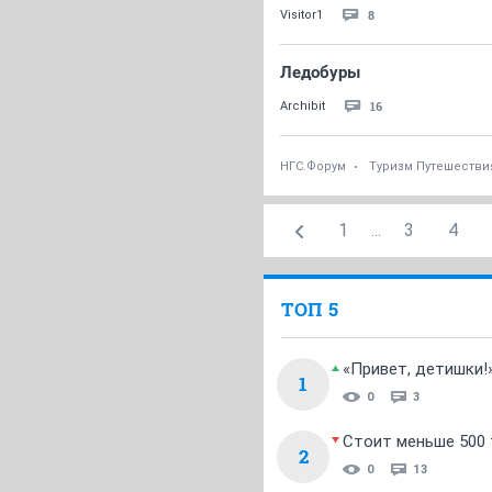
8
Visitor1
Ледобуры
16
Archibit
НГС.Форум
Туризм Путешестви
1
...
3
4
ТОП 5
«Привет, детишки!
1
0
3
Стоит меньше 500 т
2
0
13