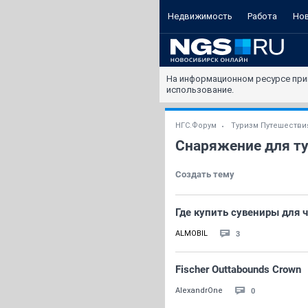
Недвижимость
Работа
Но
На информационном ресурсе при
использование.
НГС.Форум
Туризм Путешестви
Снаряжение для т
Создать тему
Где купить сувениры для 
3
ALMOBIL
Fischer Outtabounds Crown
0
AlexandrOne