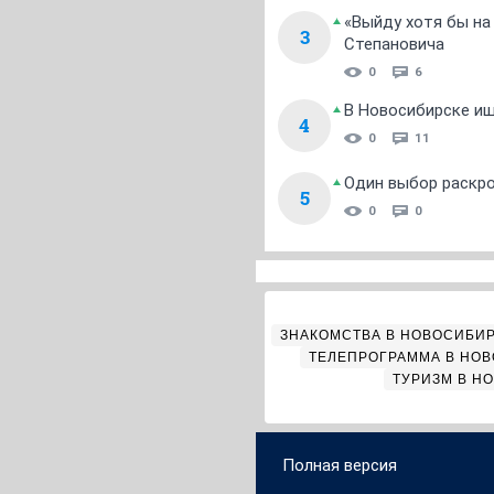
«Выйду хотя бы на
3
Степановича
0
6
В Новосибирске ищ
4
0
11
Один выбор раскро
5
0
0
ЗНАКОМСТВА В НОВОСИБИ
ТЕЛЕПРОГРАММА В НО
ТУРИЗМ В Н
Полная версия