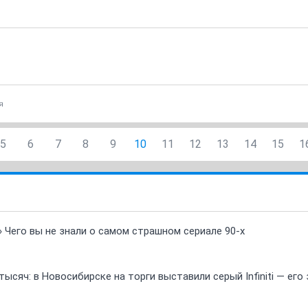
я
5
6
7
8
9
10
11
12
13
14
15
1
» Чего вы не знали о самом страшном сериале 90-х
ысяч: в Новосибирске на торги выставили серый Infiniti — ег