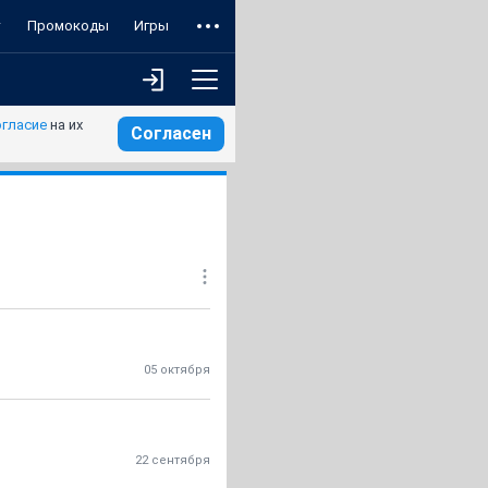
т
Промокоды
Игры
огласие
на их
Согласен
05 октября
22 сентября