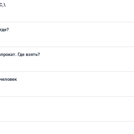
C,\
где?
прокат. Где взять?
 человек