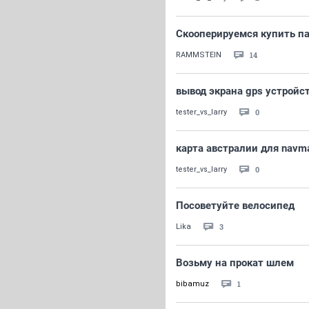
Скооперируемся купить па
14
RAMMSTEIN
вывод экрана gps устройс
0
tester_vs_larry
карта австралии для navm
0
tester_vs_larry
Посоветуйте велосипед
3
Lika
Возьму на прокат шлем
1
bibamuz