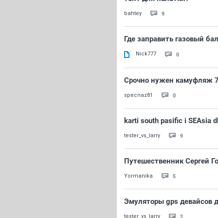
9
bahtey
Где заправить газовый ба
Nick777
0
Срочно нужен камуфляж 7
0
specnaz81
karti south pasific i SEAsia d
9
tester_vs_larry
Путешественник Сергей Го
5
Yormanika
Эмуляторы gps девайсов 
2
tester_vs_larry