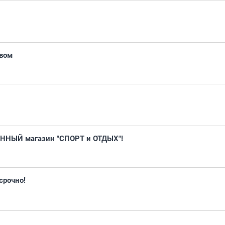
евом
НЫЙ магазин "СПОРТ и ОТДЫХ"!
срочно!