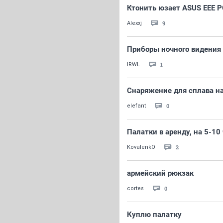
Ктонить юзает ASUS EEE P
9
Alexxj
Приборы ночного видения 
1
IRWL
Снаряжение для сплава на
0
elefant
Палатки в аренду, на 5-10
2
KovalenkO
армейский рюкзак
0
cortes
Куплю палатку