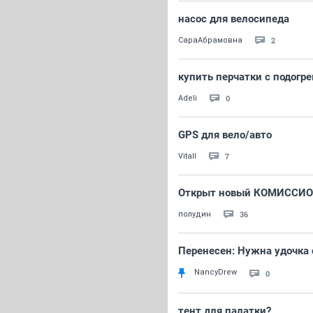
насос для велосипеда
2
СараАбрамовна
купить перчатки с подогр
0
Adeli
GPS для вело/авто
7
Vitall
Открыт новый КОМИССИОН
36
полудин
Перенесен: Нужна удочка 
NancyDrew
0
тент для палатки?