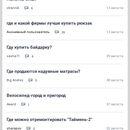
6
strannik
13 августа
где и какой фирмы лучше купить рюкзак
26
Анонимный пользователь
13 августа
Гду купить байдарку?
4
sasha71
09 августа
Где продаются надувные матрасы?
0
Big Andrey
08 августа
Велосипед-город и пригород
1
4ward
07 августа
Где можно отремонтировать "Таймень-2"
0
sharapov
02 августа