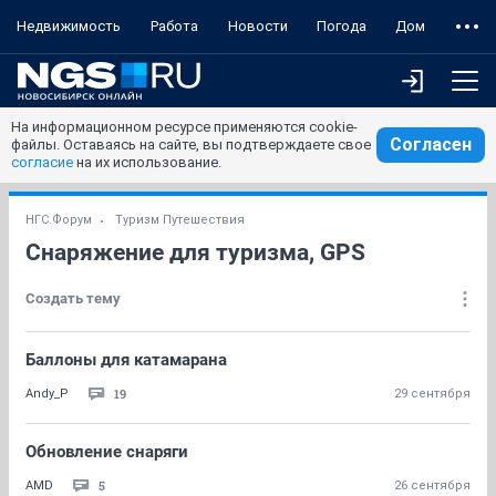
Недвижимость
Работа
Новости
Погода
Дом
На информационном ресурсе применяются cookie-
Согласен
файлы. Оставаясь на сайте, вы подтверждаете свое
согласие
на их использование.
НГС.Форум
Туризм Путешествия
Снаряжение для туризма, GPS
Создать тему
Баллоны для катамарана
19
Andy_P
29 сентября
Обновление снаряги
5
AMD
26 сентября