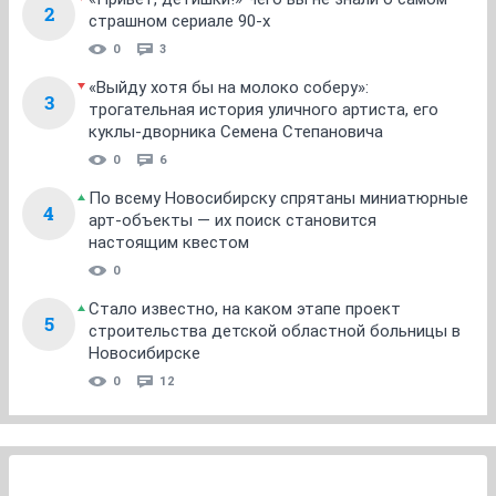
2
страшном сериале 90-х
0
3
«Выйду хотя бы на молоко соберу»:
3
трогательная история уличного артиста, его
куклы-дворника Семена Степановича
0
6
По всему Новосибирску спрятаны миниатюрные
4
арт-объекты — их поиск становится
настоящим квестом
0
Стало известно, на каком этапе проект
5
строительства детской областной больницы в
Новосибирске
0
12