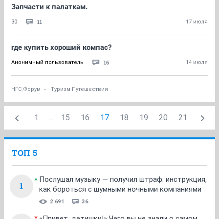
Запчасти к палаткам.
11
30
17 июля
где купить хороший компас?
16
Анонимный пользователь
14 июля
НГС.Форум
Туризм Путешествия
1
...
15
16
17
18
19
20
21
ТОП 5
Послушал музыку — получил штраф: инструкция,
1
как бороться с шумными ночными компаниями
2 691
36
«Привет, детишки!» Чего вы не знали о самом