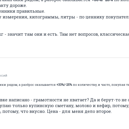
акту дороже.
енники правильные.
у измерения, килограммы, литры - по ценнику покупатель
кг - значит там они и есть. Там нет вопросов, классическа
ксий
ики рядом, а разброс оказывается
+33%/-25%
по количеству, и часто, покупая т
вке написано - грамотности не хватает? Да и берут-то не 
упаю только купинскую сметану, молоко и кефир, потому,
, потому, что вкусно. Цена - для меня дело второе.