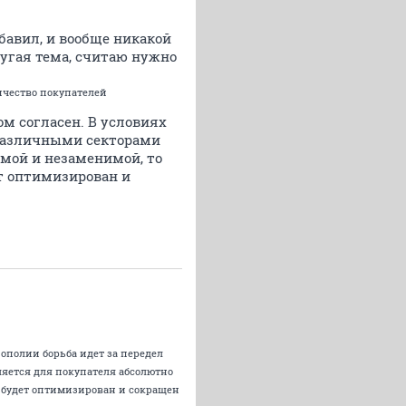
обавил, и вообще никакой
другая тема, считаю нужно
ичество покупателей
ом согласен. В условиях
 различными секторами
имой и незаменимой, то
ет оптимизирован и
нополии борьба идет за передел
яется для покупателя абсолютно
т будет оптимизирован и сокращен