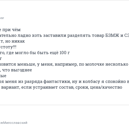
var
е при чём
одательно ладно хоть заставили разделять товар БЗМЖ и 
т, но никак
стоту!!!
о, где могло бы быть ещё 100 г
г
овится меньше, у меня, например, по молочке несколько 
о, что выгоднее
ные
ля меня из разряда фантастики, ну и колбасу я спокойно
вариант, если устраивает состав, сроки, цена/качество
жМилославский