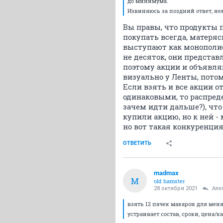
до минимума.
Извиняюсь за поздний ответ, не
Вы правы, что продукты 
покупать всегда, матеряс
выступают как монополист
не десяток, они предста
поэтому акции и объявля
визуально у Ленты, потом
Если взять и все акции от
одинаковыми, то распреде
зачем идти дальше?), что
купили акцию, но к ней -
но вот такая конкуренция
ОТВЕТИТЬ
madmax
M
old hamster
28 октября 2021
Але
взять 12 пачек макарон для меня
устраивает состав, сроки, цена/к