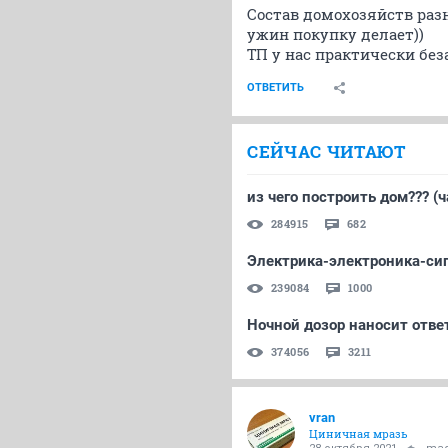
Состав домохозяйств разн
ужин покупку делает))
ТП у нас практически бе
ОТВЕТИТЬ
СЕЙЧАС ЧИТАЮТ
из чего построить дом??? (ч
284915
682
Электрика-электроника-сиг
239084
1000
Ночной дозор наносит отве
374056
3211
vran
Циничная мразь