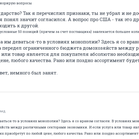
игнорирую вопросы
ударство? Так я перечислил признаки, ты не убрал и не д
 я понял значит согласился. А вопрос про США - так это 
ходить к другой.
 условные 50 позиций (причем за счет поставщика) завлекается большее кол
да им деваться-то в условиях монополии? Здесь я со вран
за передел ограниченного бюджета домохозяйств между
а или товар является для покупателя абсолютно необход
ене, любого качества. Рано или поздно ассортимент буд
вет, немного был занят.
мид
еваться-то в условиях монополии? Здесь я со враном согласен. В условиях мо
йств между различными секторами экономики. И если услуга или товар явл
их приобретут по любой цене, любого качества. Рано или поздно ассортимен