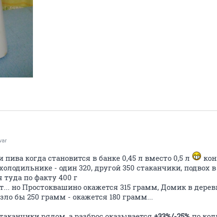
var
 пива когда становится в банке 0,45 л вместо 0,5 л
кон
в холодильнике - один 320, другой 350 стаканчики, подвох 
 туда по факту 400 г
т... но Простоквашино окажется 315 грамм, Домик в деревн
зло бы 250 грамм - окажется 180 грамм...
таканчики рядом, а разброс оказывается
+33%/-25%
по кол