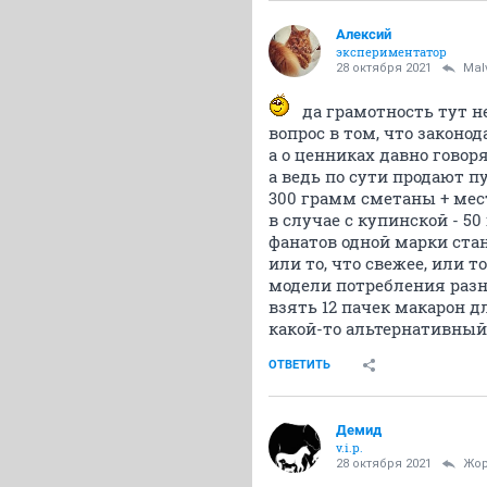
Алексий
экспериментатор
28 октября 2021
Mal
да грамотность тут н
вопрос в том, что закон
а о ценниках давно говоря
а ведь по сути продают пу
300 грамм сметаны + мест
в случае с купинской - 50 
фанатов одной марки стан
или то, что свежее, или т
модели потребления раз
взять 12 пачек макарон д
какой-то альтернативный 
ОТВЕТИТЬ
Демид
v.i.p.
28 октября 2021
Жор