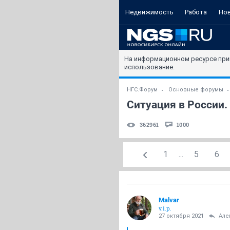
Недвижимость
Работа
Но
На информационном ресурсе при
использование.
НГС.Форум
Основные форумы
Ситуация в России. 
362961
1000
1
...
5
6
Malvar
v.i.p.
27 октября 2021
Але