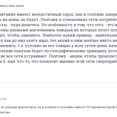
много был занят.
питания имеют неэластичный спрос, как и топливо, напри
ь на цены, но будут. Поэтому в отношениях сети-потребит
ы - куда денетесь. Но особенность в том, что сеть - это
влены разными магазинами, каждый их которых хочет пот
ют, чтобы заманить. Наиболее яркий пример - наибольше
у как до них ехать надо, без акций к ним вообще никто не
менить, т.е. условно на все товары у всех сетей цены-кач
ление покупок будет по географическому принципу (если
 не все сети устраивает. Поэтому - акции, чтобы прошли
 м.б. еще что-то, что позволит именно этой сети сверхпр
.
ксий
 из разряда фантастики, ну и колбасу я спокойно вместо ТП прихвачу какой
ачество