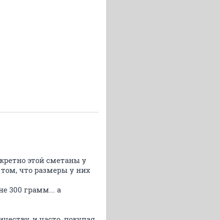
кретно этой сметаны у
в том, что размеры у них
е 300 грамм... а
ичеству, и часто, покупая