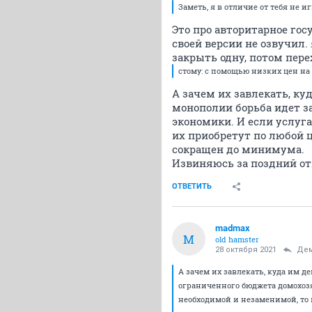
Заметь, я в отличие от тебя не 
Это про авторитарное гос
своей версии не озвучил.
закрыть одну, потом пере
стому: с помощью низких цен на
А зачем их завлекать, ку
монополии борьба идет 
экономики. И если услуг
их приобретут по любой ц
сокращен до минимума.
Извиняюсь за поздний от
ОТВЕТИТЬ
madmax
M
old hamster
28 октября 2021
Де
А зачем их завлекать, куда им д
ограниченного бюджета домохозя
необходимой и незаменимой, то 