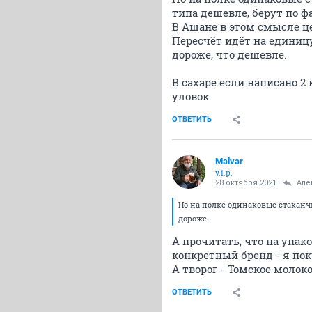
типа дешевле, берут по ф
В Ашане в этом смысле ц
Пересчёт идёт на единиц
дороже, что дешевле.
В сахаре если написано 2 
уловок.
ОТВЕТИТЬ
Malvar
v.i.p.
28 октября 2021
Але
Но на полке одинаковые стаканч
дороже.
А прочитать, что на упако
конкретный бренд - я пок
А творог - Томское молоко
ОТВЕТИТЬ