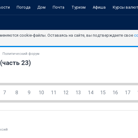
вости
Погода
Дом
Почта
Туризм
Афиша
Курсы валю
меняются cookie-файлы. Оставаясь на сайте, вы подтверждаете свое
с
Политический форум
(часть 23)
7
8
9
10
11
12
13
14
15
16
17
ксий