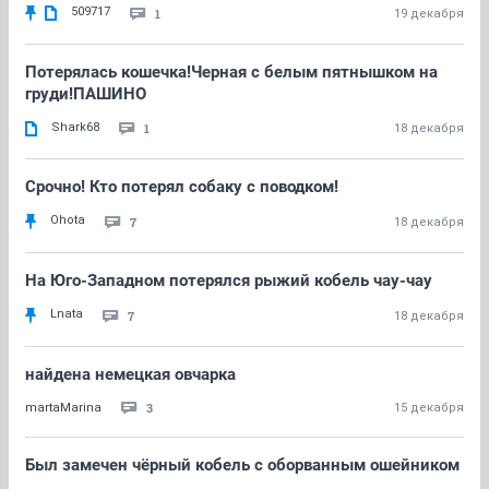
509717
1
19 декабря
Потерялась кошечка!Черная с белым пятнышком на
груди!ПАШИНО
Shark68
1
18 декабря
Срочно! Кто потерял собаку с поводком!
Ohota
7
18 декабря
На Юго-Западном потерялся рыжий кобель чау-чау
Lnata
7
18 декабря
найдена немецкая овчарка
3
martaMarina
15 декабря
Был замечен чёрный кобель с оборванным ошейником