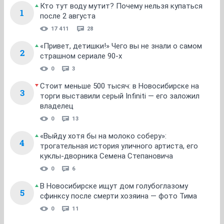
Кто тут воду мутит? Почему нельзя купаться
1
после 2 августа
17 411
28
«Привет, детишки!» Чего вы не знали о самом
2
страшном сериале 90-х
0
3
Стоит меньше 500 тысяч: в Новосибирске на
3
торги выставили серый Infiniti — его заложил
владелец
0
13
«Выйду хотя бы на молоко соберу»:
4
трогательная история уличного артиста, его
куклы-дворника Семена Степановича
0
6
В Новосибирске ищут дом голубоглазому
5
сфинксу после смерти хозяина — фото Тима
0
11