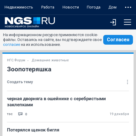
Недвижимость
Работа
Новости
Погода
Дом
На информационном ресурсе применяются cookie-
Согласен
файлы. Оставаясь на сайте, вы подтверждаете свое
согласие
на их использование.
НГС.Форум
Домашние животные
Зоопотеряшка
Создать тему
черная дворняга в ошейнике с серебристыми
заклепками
0
тэс
19 декабря
Потерялся щенок бигля