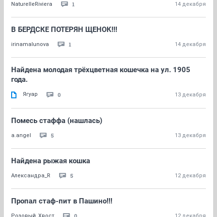
1
NaturelleRiviera
14 декабря
В БЕРДСКЕ ПОТЕРЯН ЩЕНОК!!!
1
irinamalunova
14 декабря
Найдена молодая трёхцветная кошечка на ул. 1905
года.
Ягуар
0
13 декабря
Помесь стаффа (нашлась)
5
a.angel
13 декабря
Найдена рыжая кошка
5
Александра_R
12 декабря
Пропал стаф-пит в Пашино!!!
0
Розовый_Хвост
12 декабря