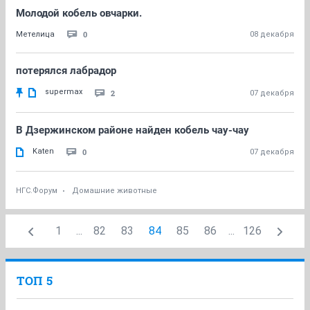
Молодой кобель овчарки.
0
Метелица
08 декабря
потерялся лабрадор
supermax
2
07 декабря
В Дзержинском районе найден кобель чау-чау
Katen
0
07 декабря
НГС.Форум
Домашние животные
1
...
82
83
84
85
86
...
126
ТОП 5