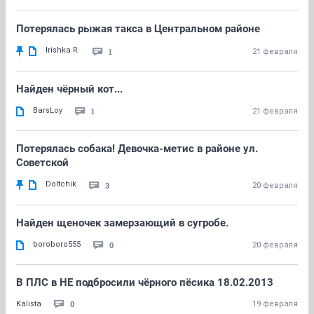
Потерялась рыжая такса в Центральном районе
Irishka R.
1
21 февраля
Найден чёрный кот...
BarsLoy
1
21 февраля
Потерялась собака! Девочка-метис в районе ул.
Советской
Doltchik
3
20 февраля
Найден щеночек замерзающий в сугробе.
boroboro555
0
20 февраля
В ПЛС в НЕ подбросили чёрного пёсика 18.02.2013
0
Kalista
19 февраля