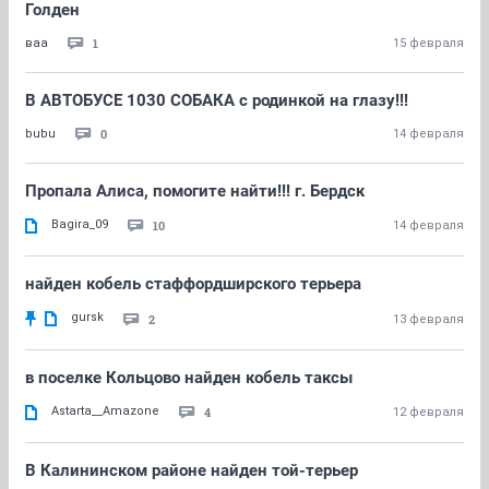
Голден
1
ваа
15 февраля
В АВТОБУСЕ 1030 СОБАКА с родинкой на глазу!!!
0
bubu
14 февраля
Пропала Алиса, помогите найти!!! г. Бердск
Bagira_09
10
14 февраля
найден кобель стаффордширского терьера
gursk
2
13 февраля
в поселке Кольцово найден кобель таксы
Astarta__Amazone
4
12 февраля
В Калининском районе найден той-терьер