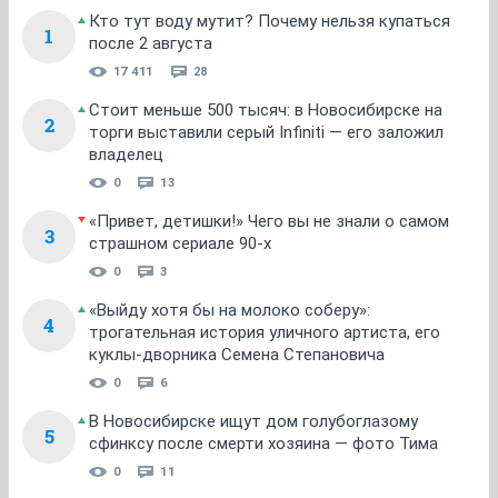
Кто тут воду мутит? Почему нельзя купаться
1
после 2 августа
17 411
28
Стоит меньше 500 тысяч: в Новосибирске на
2
торги выставили серый Infiniti — его заложил
владелец
0
13
«Привет, детишки!» Чего вы не знали о самом
3
страшном сериале 90-х
0
3
«Выйду хотя бы на молоко соберу»:
4
трогательная история уличного артиста, его
куклы-дворника Семена Степановича
0
6
В Новосибирске ищут дом голубоглазому
5
сфинксу после смерти хозяина — фото Тима
0
11