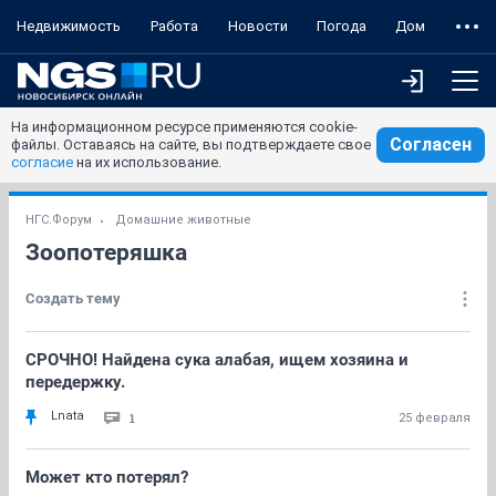
Недвижимость
Работа
Новости
Погода
Дом
На информационном ресурсе применяются cookie-
Согласен
файлы. Оставаясь на сайте, вы подтверждаете свое
согласие
на их использование.
НГС.Форум
Домашние животные
Зоопотеряшка
Создать тему
СРОЧНО! Найдена сука алабая, ищем хозяина и
передержку.
Lnata
1
25 февраля
Может кто потерял?