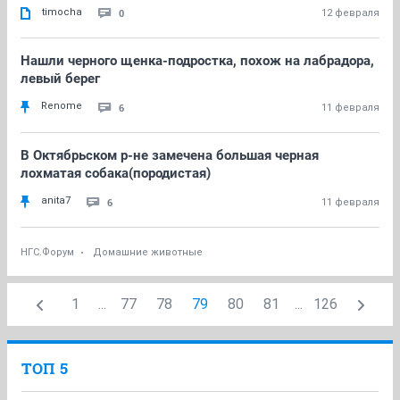
timocha
0
12 февраля
Нашли черного щенка-подростка, похож на лабрадора,
левый берег
Renome
6
11 февраля
В Октябрьском р-не замечена большая черная
лохматая собака(породистая)
anita7
6
11 февраля
НГС.Форум
Домашние животные
1
...
77
78
79
80
81
...
126
ТОП 5