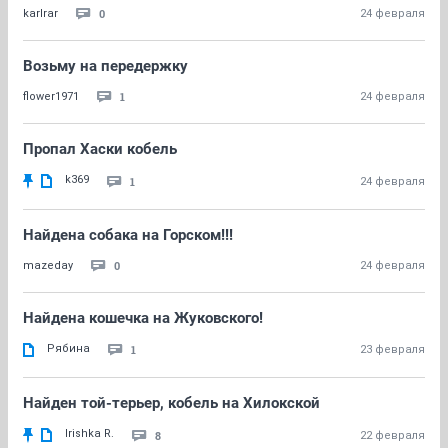
0
karlrar
24 февраля
Возьму на передержку
1
flower1971
24 февраля
Пропал Хаски кобель
k369
1
24 февраля
Найдена собака на Горском!!!
0
mazeday
24 февраля
Найдена кошечка на Жуковского!
Рябина
1
23 февраля
Найден той-терьер, кобель на Хилокской
Irishka R.
8
22 февраля