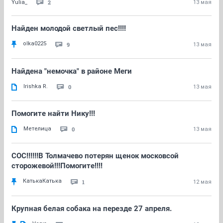
2
Yulia_
13 мая
Найден молодой светлый пес!!!!
olka0225
9
13 мая
Найдена "немочка" в районе Меги
Irishka R.
0
13 мая
Помогите найти Нику!!!
Метелица
0
13 мая
СОС!!!!!!В Толмачево потерян щенок московсой
сторожевой!!!Помогите!!!!
КатькаКатька
1
12 мая
Крупная белая собака на перезде 27 апреля.