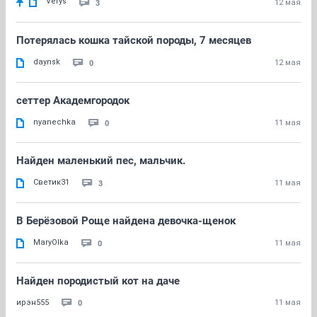
Verys
3
12 мая
Потерялась кошка тайской породы, 7 месяцев
daynsk
0
12 мая
сеттер Академгородок
nyanechka
0
11 мая
Найден маленький пес, мальчик.
Светик31
3
11 мая
В Берёзовой Роще найдена девочка-щенок
MaryOlka
0
11 мая
Найден породистый кот на даче
0
ирэн555
11 мая