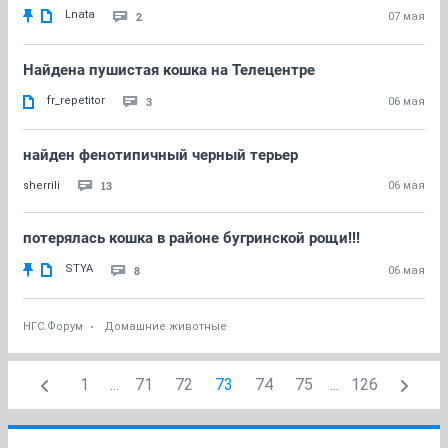
Lnata
2
07 мая
Найдена пушистая кошка на Телецентре
fr_repetitor
3
06 мая
найден фенотипичный черный терьер
13
sherrili
06 мая
потерялась кошка в районе бугринской рощи!!!
STYA
8
06 мая
НГС.Форум
Домашние животные
1
...
71
72
73
74
75
...
126