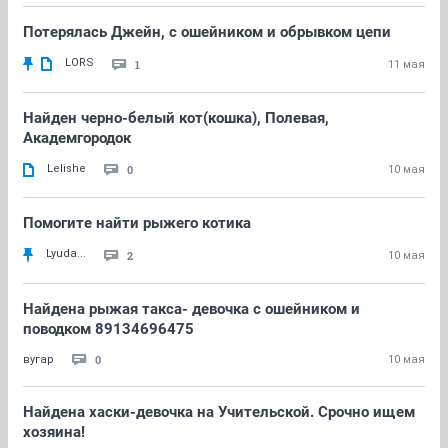
Потерялась Джейн, с ошейником и обрывком цепи
LORS
1
11 мая
Найден черно-белый кот(кошка), Полевая,
Академгородок
Lelishe
0
10 мая
Помогите найти рыжего котика
Lyuda...
2
10 мая
Найдена рыжая такса- девочка с ошейником и
поводком 89134696475
0
вугар
10 мая
Найдена хаски-девочка на Учительской. Срочно ищем
хозяина!