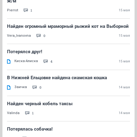
ж/м
1
Pierrot
15 мая
Найден огромный мраморный рыжий кот на Выборной
0
Vera_Ivanovna
15 мая
Потерялся друг!
Киска-Алиска
4
15 мая
В Нижней Ельцовке найдена сиамская кошка
Заичка
0
14 мая
Найден черный кобель таксы
1
Valinda
14 мая
Потерялась собачка!