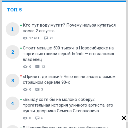
ТОП 5
Кто тут воду мутит? Почему нельзя купаться
1
после 2 августа
17 411
28
Стоит меньше 500 тысяч: в Новосибирске на
2
торги выставили серый Infiniti — его заложил
владелец
0
13
«Привет, детишки!» Чего вы не знали о самом
3
страшном сериале 90-х
0
3
«Выйду хотя бы на молоко соберу»:
4
трогательная история уличного артиста, его
куклы-дворника Семена Степановича
0
6