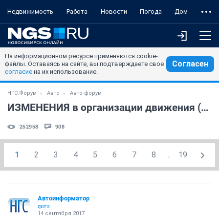
Недвижимость
Работа
Новости
Погода
Дом
На информационном ресурсе применяются cookie-
Согласен
файлы. Оставаясь на сайте, вы подтверждаете свое
согласие
на их использование.
НГС.Форум
Авто
Авто-форум
ИЗМЕНЕНИЯ в организации движения (часть 2)
252958
908
1
2
3
4
5
6
7
8
...
19
Автоинформатор
guru
14 сентября 2017