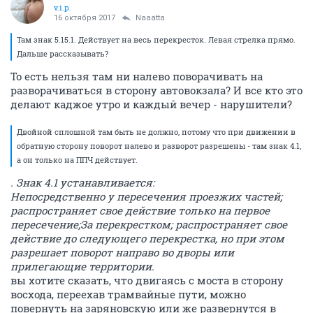
v.i.p.
16 октября 2017
Naaatta
Там знак 5.15.1. Действует на весь перекресток. Левая стрелка прямо.
Дальше рассказывать?
То есть нельзя там ни налево поворачивать на
разворачиваться в сторону автовокзала? И все кто это
делают каджое утро и каждый вечер - нарушители?
Двойной сплошной там быть не должно, потому что при движении в
обратную сторону поворот налево и разворот разрешены - там знак 4.1,
а он только на ППЧ действует.
. Знак 4.1 устанавливается:
Непосредственно у пересечения проезжих частей;
распространяет свое действие только на первое
пересечение;За перекрестком; распространяет свое
действие до следующего перекрестка, но при этом
разрешает поворот направо во дворы или
прилегающие территории.
вы хотите сказать, что двигаясь с моста в сторону
восхода, переехав трамвайные пути, можно
повернуть на заряновскую или же развернутся в