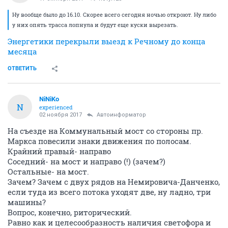
Ну вообще было до 16.10. Скорее всего сегодня ночью откроют. Ну либо
у них опять трасса лопнула и будут еще куски вырезать.
Энергетики перекрыли выезд к Речному до конца
месяца
ОТВЕТИТЬ
NiNiKo
N
experienced
02 ноября 2017
Автоинформатор
На съезде на Коммунальный мост со стороны пр.
Маркса повесили знаки движения по полосам.
Крайний правый- направо
Соседний- на мост и направо (!) (зачем?)
Остальные- на мост.
Зачем? Зачем с двух рядов на Немировича-Данченко,
если туда из всего потока уходят две, ну ладно, три
машины?
Вопрос, конечно, риторический.
Равно как и целесообразность наличия светофора и