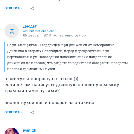
ОТВЕТИТЬ
Деодат
Д
old, but not obsolete
06 февраля 2018
автоинструктор
На ул. Сибиряков - Гвардейцев, при движении от Немировича -
Данченко в сторону Новогодней, перед перекрёстками с ул.
Вертковская и ул. Новогодняя повесили знаки направление
движения по полосам, что запретило водителям совершать повороты
налево с трамвайных путей.
а вот тут я попрошу остаться.)))
если летом нарисуют двойную сплошную между
трамвайными путями?
аналог сухой лог и поворот на аникина..
ОТВЕТИТЬ
ivаn_zh