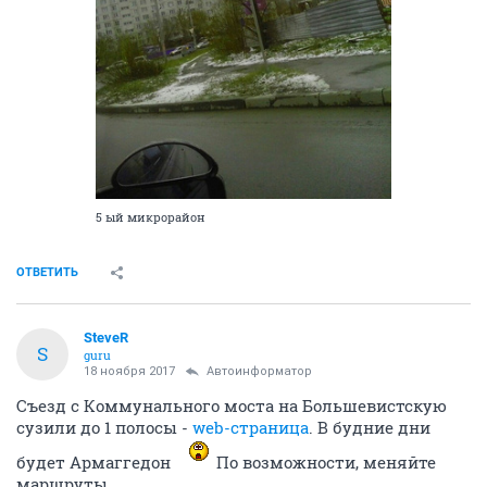
5 ый микрорайон
ОТВЕТИТЬ
SteveR
S
guru
18 ноября 2017
Автоинформатор
Съезд с Коммунального моста на Большевистскую
сузили до 1 полосы -
web-страница
. В будние дни
будет Армаггедон
По возможности, меняйте
маршруты.