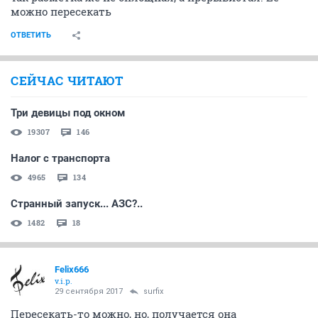
можно пересекать
ОТВЕТИТЬ
СЕЙЧАС ЧИТАЮТ
Три девицы под окном
19307
146
Налог с транспорта
4965
134
Странный запуск... АЗС?..
1482
18
Felix666
v.i.p.
29 сентября 2017
surfix
Пересекать-то можно, но, получается она