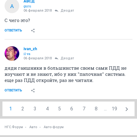
АВСД
А
guru
06 февраля 2018
Деодат
С чего это?
ОТВЕТИТЬ
ivаn_zh
il va
06 февраля 2018
Деодат
дяди гаишники в большинстве своем сами ПДД не
изучают и не знают, ибо у них "палочная" система.
еще раз ПДД откройте, раз не читали.
ОТВЕТИТЬ
1
2
3
4
5
6
7
8
...
19
НГС.Форум
Авто
Авто-форум