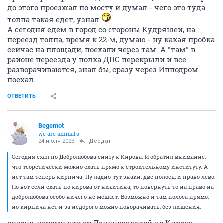
до этого проезжал по мосту и думал - чего это туда
толпа такая едет, узнал
А сегодня едем в город со стороны Кудряшей, на
переезд толпа, время к 22-м, думаю - ну какая пробка
сейчас на площади, поехали через там. А "там" в
районе переезда у полка ДПС перекрыли и все
разворачиваются, знал бы, сразу через Ипподром
поехал.
ОТВЕТИТЬ
Begemot
we are animal's
24 июля 2023
Деодат
Сегодня ехал по Добролюбова снизу к Кирова. И обратил внимание,
что теоретически можно ехать прямо к строительному институту. А
нет там теперь кирпича. Ну ладно, тут знаки, две полосы и право лево.
Но вот если ехать по кирова от никитина, то повернуть то на право на
добролюбова особо ничего не мешает. Возможно и там полоса прямо,
но кирпича нет и за недорого можно поворачивать, без лишения.
опасно, потому что от Ленинградской до Кирова