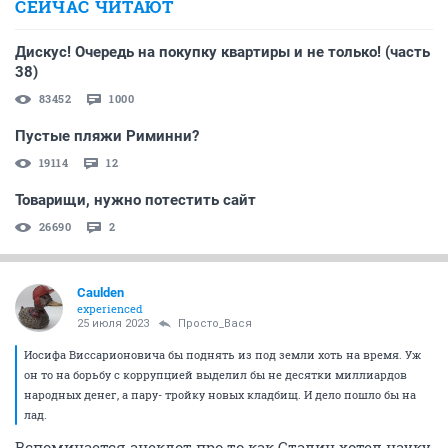
СЕЙЧАС ЧИТАЮТ
Дискус! Очередь на покупку квартиры и не только! (часть
38)
83452
1000
Пустые пляжи Риминни?
19114
12
Товарищи, нужно потестить сайт
26690
2
Caulden
experienced
25 июля 2023
Просто_Вася
Иосифа Виссарионовича бы поднять из под земли хоть на время. Уж
он то на борьбу с коррупцией выделил бы не десятки миллиардов
народных денег, а пару- тройку новых кладбищ. И дело пошло бы на
лад.
Вспоминается анекдот про то как Сталин хотел науку