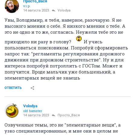
Просто_Вася
v.i.p.
14 августа 2023
Volodya
Увы, Володимир, я тебя, наверное, разочарую. Я не
высокого мнения о себе. Я низкого мнения о тебе. А
это не одно и то же, согласись. Неужели тебе это не
приходило ни разу в голову?
И учись
пользоваться поисковиком. Попробуй сформировать
запрос так: "регламенты регулирования дорожного
движения при дорожном строительстве". Ну и для
интереса попробуй потроллить с ГОСТом. Может и
получится. Вроде мальчик уже большенький, а
элементарных вещей не знаешь
ОТВЕТИТЬ
Volodya
old hamster
14 августа 2023
Просто_Вася
Озвученные темы, это не "элементарные вещи", а
узко специализированные, и мне они в целом не