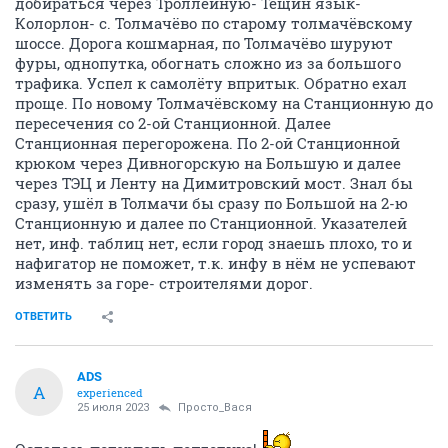
добираться через Троллейную- Тещин язык-
Колорлон- с. Толмачёво по старому толмачёвскому
шоссе. Дорога кошмарная, по Толмачёво шуруют
фуры, однопутка, обогнать сложно из за большого
трафика. Успел к самолёту впритык. Обратно ехал
проще. По новому Толмачёвскому на Станционную до
пересечения со 2-ой Станционной. Далее
Станционная перегорожена. По 2-ой Станционной
крюком через Дивногорскую на Большую и далее
через ТЭЦ и Ленту на Димитровский мост. Знал бы
сразу, ушёл в Толмачи бы сразу по Большой на 2-ю
Станционную и далее по Станционной. Указателей
нет, инф. таблиц нет, если город знаешь плохо, то и
нафигатор не поможет, т.к. инфу в нём не успевают
изменять за горе- строителями дорог.
ОТВЕТИТЬ
ADS
A
experienced
25 июля 2023
Просто_Вася