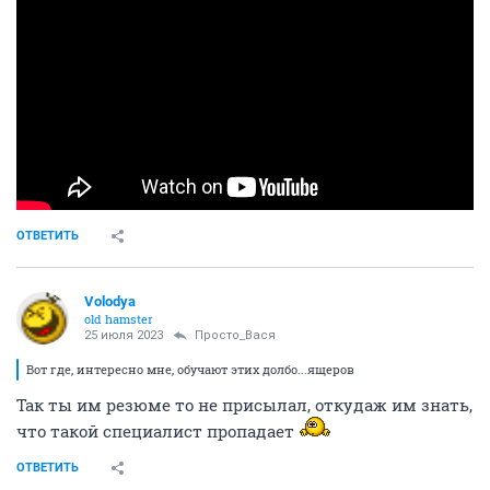
ОТВЕТИТЬ
Volodya
old hamster
25 июля 2023
Просто_Вася
Вот где, интересно мне, обучают этих долбо...ящеров
Так ты им резюме то не присылал, откудаж им знать,
что такой специалист пропадает
ОТВЕТИТЬ