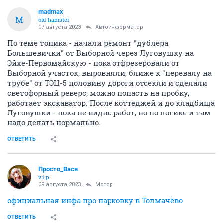
madmax
M
old hamster
07 августа 2023
Автоинформатор
По теме топика - начали ремонт "дублера
Большевички" от Выборной через Луговушку на
Эйхе-Первомайскую - пока отфрезеровали от
Выборной участок, выровняли, ближе к "перевалу на
трубе" от ТЭЦ-5 половину дороги отсекли и сделали
светофорный реверс, можно попасть на пробку,
работает экскаватор. После коттеджей и до кладбища
Луговушки - пока не видно работ, но по логике и там
надо делать нормально.
ОТВЕТИТЬ
Просто_Вася
v.i.p.
09 августа 2023
Мотор
официальная инфа про парковку в Толмачёво
ОТВЕТИТЬ