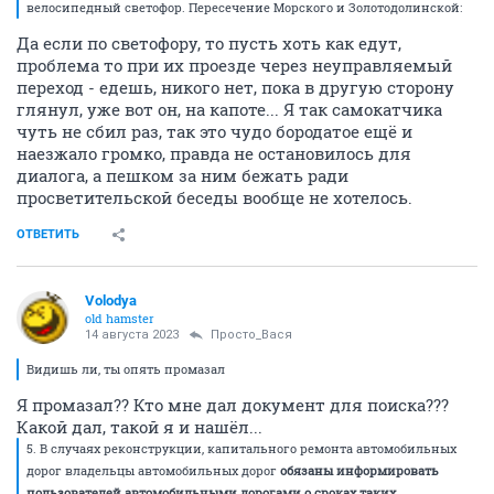
велосипедный светофор. Пересечение Морского и Золотодолинской:
Да если по светофору, то пусть хоть как едут,
проблема то при их проезде через неуправляемый
переход - едешь, никого нет, пока в другую сторону
глянул, уже вот он, на капоте... Я так самокатчика
чуть не сбил раз, так это чудо бородатое ещё и
наезжало громко, правда не остановилось для
диалога, а пешком за ним бежать ради
просветительской беседы вообще не хотелось.
ОТВЕТИТЬ
Volodya
old hamster
14 августа 2023
Просто_Вася
Видишь ли, ты опять промазал
Я промазал?? Кто мне дал документ для поиска???
Какой дал, такой я и нашёл...
5. В случаях реконструкции, капитального ремонта автомобильных
дорог владельцы автомобильных дорог
обязаны информировать
пользователей автомобильными дорогами о сроках таких