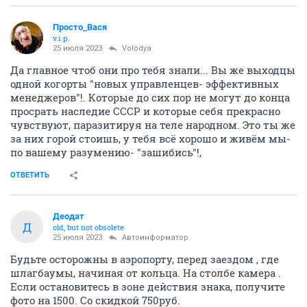
Просто_Вася
v.i.p.
25 июля 2023
Volodya
Да главное чтоб они про тебя знали... Вы же выходцы
одной когорты "новых управленцев- эффективных
менеджеров"!. Которые до сих пор не могут до конца
просрать наследие СССР и которые себя прекрасно
чувствуют, паразитируя на теле народном. Это ты же
за них горой стоишь, у тебя всё хорошо и живём мы-
по вашему разумению- "зашибись"!,
ОТВЕТИТЬ
Деодат
Д
old, but not obsolete
25 июля 2023
Автоинформатор
Будьте осторожны в аэропорту, перед заездом , где
шлагбаумы, начиная от кольца. На столбе камера .
Если остановитесь в зоне действия знака, получите
фото на 1500. Со скидкой 750руб.