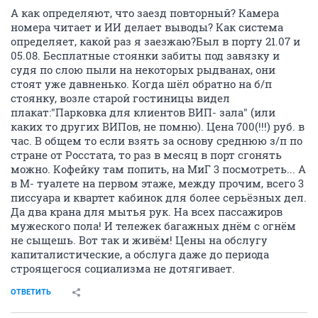
А как определяют, что заезд повторный? Камера
номера читает и ИИ делает выводы? Как система
определяет, какой раз я заезжаю?Был в порту 21.07 и
05.08. Бесплатные стоянки забиты под завязку и
судя по слою пыли на некоторых рыдванах, они
стоят уже давненько. Когда шёл обратно на б/п
стоянку, возле старой гостиницы видел
плакат:"Парковка для клиентов ВИП- зала" (или
каких то других ВИПов, не помню). Цена 700(!!!) руб. в
час. В общем то если взять за основу среднюю з/п по
стране от Росстата, то раз в месяц в порт сгонять
можно. Кофейку там попить, на МиГ 3 посмотреть... А
в М- туалете на первом этаже, между прочим, всего 3
писсуара и квартет кабинок для более серьёзных дел.
Да два крана для мытья рук. На всех пассажиров
мужеского пола! И тележек багажных днём с огнём
не сыщешь. Вот так и живём! Цены на обслугу
капиталистические, а обслуга даже до периода
строящегося социализма не дотягивает.
ОТВЕТИТЬ