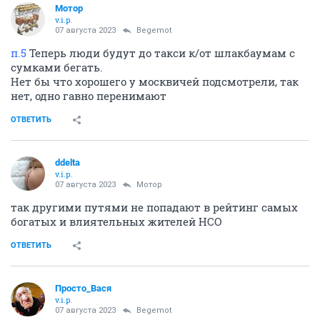
Мотор
v.i.p.
07 августа 2023
Begemot
п.5
Теперь люди будут до такси к/от шлакбаумам с
сумками бегать.
Нет бы что хорошего у москвичей подсмотрели, так
нет, одно гавно перенимают
ОТВЕТИТЬ
ddelta
v.i.p.
07 августа 2023
Мотор
так другими путями не попадают в рейтинг самых
богатых и влиятельных жителей НСО
ОТВЕТИТЬ
Просто_Вася
v.i.p.
07 августа 2023
Begemot