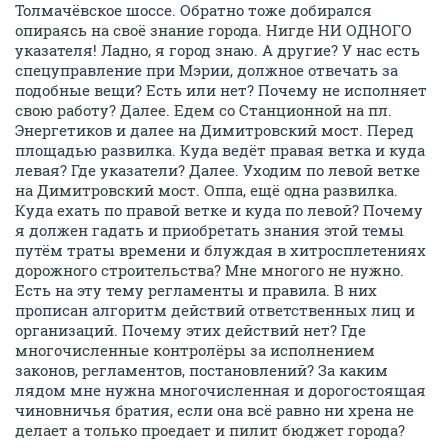
Толмачёвское шоссе. Обратно тоже добирался
опираясь на своё знание города. Нигде НИ ОДНОГО
указателя! Ладно, я город знаю. А другие? У нас есть
спецуправление при Мэрии, должное отвечать за
подобные вещи? Есть или нет? Почему не исполняет
свою работу? Далее. Едем со Станционной на пл.
Энергетиков и далее на Димитровский мост. Перед
площадью развилка. Куда ведёт правая ветка и куда
левая? Где указатели? Далее. Уходим по левой ветке
на Димитровский мост. Оппа, ещё одна развилка.
Куда ехать по правой ветке и куда по левой? Почему
я должен гадать и приобретать знания этой темы
путём траты времени и блуждая в хитросплетениях
дорожного строительства? Мне многого не нужно.
Есть на эту тему регламенты и правила. В них
прописан алгоритм действий ответственных лиц и
организаций. Почему этих действий нет? Где
многочисленные контролёры за исполнением
законов, регламентов, постановлений? За каким
лядом мне нужна многочисленная и дорогостоящая
чиновничья братия, если она всё равно ни хрена не
делает а только проедает и пилит бюджет города?