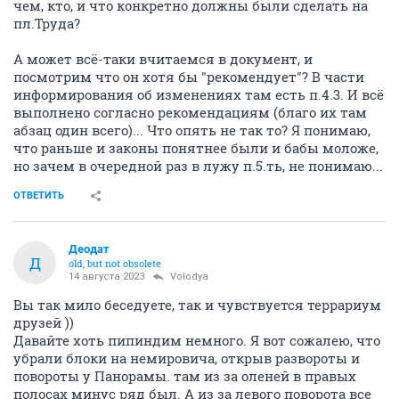
чем, кто, и что конкретно должны были сделать на
пл.Труда?
А может всё-таки вчитаемся в документ, и
посмотрим что он хотя бы "рекомендует"? В части
информирования об изменениях там есть п.4.3. И всё
выполнено согласно рекомендациям (благо их там
абзац один всего)... Что опять не так то? Я понимаю,
что раньше и законы понятнее были и бабы моложе,
но зачем в очередной раз в лужу п.5.ть, не понимаю...
ОТВЕТИТЬ
Деодат
Д
old, but not obsolete
14 августа 2023
Volodya
Вы так мило беседуете, так и чувствуется террариум
друзей ))
Давайте хоть пипиндим немного. Я вот сожалею, что
убрали блоки на немировича, открыв развороты и
повороты у Панорамы. там из за оленей в правых
полосах минус ряд был. А из за левого поворота все