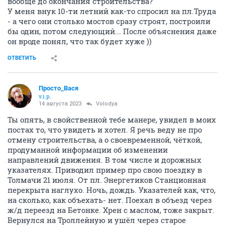
вообще до окончания строительства?
У меня внук 10-ти летний как-то спросил на пл.Труда
- а чего они столько мостов сразу строят, построили
бы один, потом следующий... После объяснения даже
он вроде понял, что так будет хуже ))
ОТВЕТИТЬ
Просто_Вася
v.i.p.
14 августа 2023
Volodya
Ты опять, в свойственной тебе манере, увидел в моих
постах то, что увидеть и хотел. Я речь веду не про
отмену строительства, а о своевременной, чёткой,
продуманной информации об изменении
направлений движения. В том числе и дорожных
указателях. Приводил пример про свою поездку в
Толмачи 21 июля. От пл. Энергетиков Станционная
перекрыта наглухо. Ночь, дождь. Указателей как, что,
на сколько, как объехать- нет. Поехал в объезд через
ж/д переезд на Бетонке. Хрен с маслом, тоже закрыт.
Вернулся на Троллейную и ушёл через старое