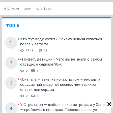
НГС.Форум
Авто
Авто-форум
ТОП 5
Кто тут воду мутит? Почему нельзя купаться
1
после 2 августа
17 411
28
«Привет, детишки!» Чего вы не знали о самом
2
страшном сериале 90-х
0
3
«Сначала — вены на ногах, потом — инсульт»:
3
сосудистый хирург объяснил, чем варикоз
опасен для сердца
0
7
У Стрельцов — любовная катастрофа, а у Овнов
4
— проблемы в поездках. Гороскоп на август