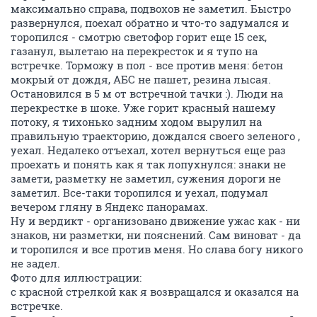
максимально справа, подвохов не заметил. Быстро
развернулся, поехал обратно и что-то задумался и
торопился - смотрю светофор горит еще 15 сек,
газанул, вылетаю на перекресток и я тупо на
встречке. Торможу в пол - все против меня: бетон
мокрый от дождя, АБС не пашет, резина лысая.
Остановился в 5 м от встречной тачки :). Люди на
перекрестке в шоке. Уже горит красный нашему
потоку, я тихонько задним ходом вырулил на
правильную траекторию, дождался своего зеленого ,
уехал. Недалеко отъехал, хотел вернуться еще раз
проехать и понять как я так лопухнулся: знаки не
замети, разметку не заметил, сужения дороги не
заметил. Все-таки торопился и уехал, подумал
вечером гляну в Яндекс панорамах.
Ну и вердикт - организовано движение ужас как - ни
знаков, ни разметки, ни пояснений. Сам виноват - да
и торопился и все против меня. Но слава богу никого
не задел.
Фото для иллюстрации:
с красной стрелкой как я возвращался и оказался на
встречке.