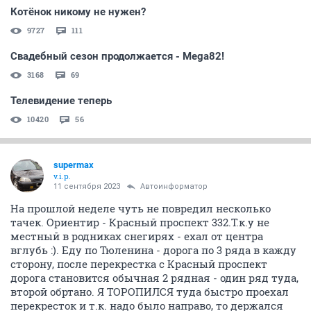
Котёнок никому не нужен?
9727
111
Свадебный сезон продолжается - Mega82!
3168
69
Телевидение теперь
10420
56
supermax
v.i.p.
11 сентября 2023
Автоинформатор
На прошлой неделе чуть не повредил несколько
тачек. Ориентир - Красный проспект 332.Т.к.у не
местный в родниках снегирях - ехал от центра
вглубь :). Еду по Тюленина - дорога по 3 ряда в кажду
сторону, после перекрестка с Красный проспект
дорога становится обычная 2 рядная - один ряд туда,
второй обртано. Я ТОРОПИЛСЯ туда быстро проехал
перекресток и т.к. надо было направо, то держался