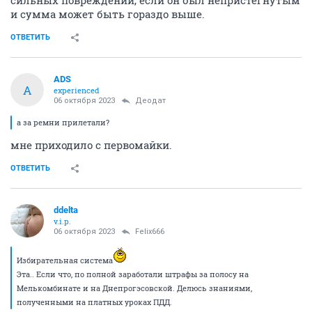
сильных повреждений, если он был непристегнутым
и сумма может быть гораздо выше.
ОТВЕТИТЬ
ADS
A
experienced
06 октября 2023
Деодат
а за ремни прилетали?
мне приходило с первомайки.
ОТВЕТИТЬ
ddelta
v.i.p.
06 октября 2023
Felix666
Избирательная система
Эта.. Если что, по полной заработали штрафы за полосу на
Мелькомбинате и на Днепрогэсовской. Делюсь знаниями,
полученными на платных уроках ПДД.