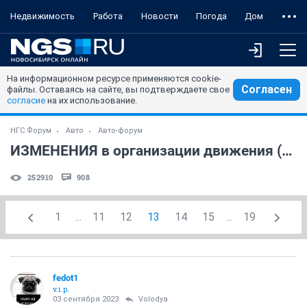
Недвижимость
Работа
Новости
Погода
Дом
На информационном ресурсе применяются cookie-
Согласен
файлы. Оставаясь на сайте, вы подтверждаете свое
согласие
на их использование.
НГС.Форум
Авто
Авто-форум
ИЗМЕНЕНИЯ в организации движения (часть 2)
252910
908
1
...
11
12
13
14
15
...
19
fedot1
v.i.p.
03 сентября 2023
Volodya