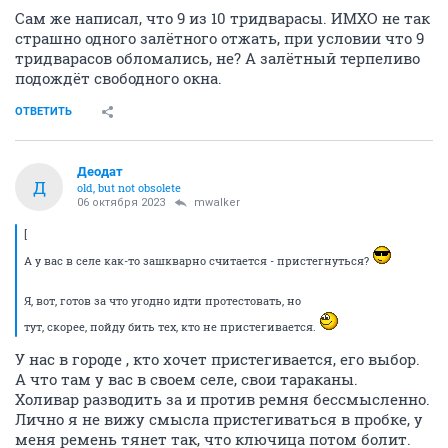
Сам же написал, что 9 из 10 тридварасы. ИМХО не так
страшно одного залётного отжать, при условии что 9
тридварасов обломались, не? А залётный терпеливо
подождёт свободного окна.
ОТВЕТИТЬ
Деодат
Д
old, but not obsolete
06 октября 2023
mwalker
[
А у вас в селе как-то зашкварно считается - пристегнуться?
Я, вот, готов за что угодно идти протестовать, но
тут, скорее, пойду бить тех, кто не пристегивается.
У нас в городе , кто хочет пристегивается, его выбор.
А что там у вас в своем селе, свои тараканы.
Холивар разводить за и против ремня бессмысленно.
Лично я не вижу смысла пристегиваться в пробке, у
меня ремень тянет так, что ключица потом болит.