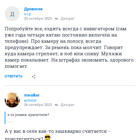
Дровосек
Д
v.i.p.
05 октября 2023
Деодат
Попробуйте все, ездить всегда с навигатором (сам
уже года четыре катаю постоянно включён на
телефоне). Про камеру на полосу, всегда
предупреждает. За ремень пока молчит. Говорит
куда камера стреляет, в лоб или спину. Муляжи
камер показывает. На штрафах экономить, здорового
помогает.
ОТВЕТИТЬ
mwalker
activist
06 октября 2023
Деодат
а за ремни прилетали?
......
А у вас в селе как-то зашкварно считается -
пристегнуться?