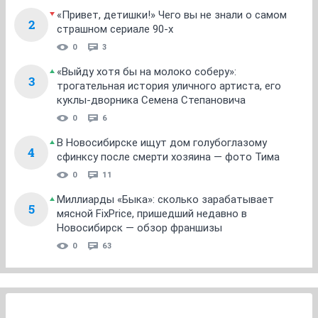
«Привет, детишки!» Чего вы не знали о самом
2
страшном сериале 90-х
0
3
«Выйду хотя бы на молоко соберу»:
3
трогательная история уличного артиста, его
куклы-дворника Семена Степановича
0
6
В Новосибирске ищут дом голубоглазому
4
сфинксу после смерти хозяина — фото Тима
0
11
Миллиарды «Быка»: сколько зарабатывает
5
мясной FixPrice, пришедший недавно в
Новосибирск — обзор франшизы
0
63