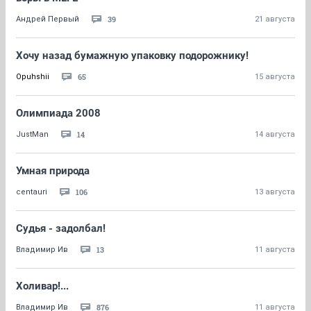
39
Андрей Первый
21 августа
Хочу назад бумажную упаковку подорожнику!
65
Opuhshii
15 августа
Олимпиада 2008
14
JustMan
14 августа
Умная природа
106
centauri
13 августа
Судья - задолбал!
13
Владимир Ив
11 августа
Холивар!...
876
Владимир Ив
11 августа