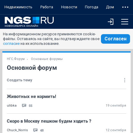
Недвижимость
Работа
Новости
Погода
Дом
На информационном ресурсе применяются cookie-
Согласен
файлы. Оставаясь на сайте, вы подтверждаете свое
согласие
на их использование.
НГС.Форум
Основные форумы
Основной форум
Создать тему
Животных не кормить!
55
ulibka
19 сентября
Скоро в Москву пешком будем ходить ?
48
Chuck_Norris
12 сентября