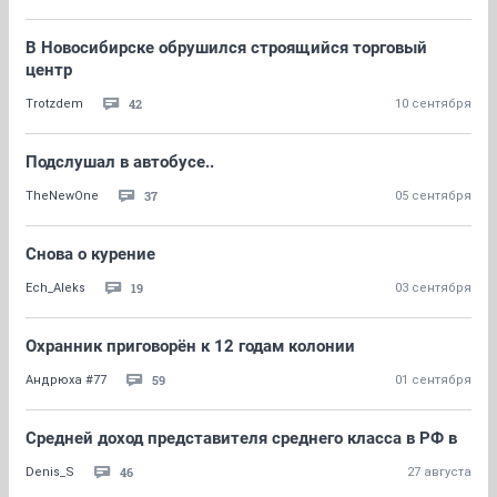
В Новосибирске обрушился строящийся торговый
центр
42
Trotzdem
10 сентября
Подслушал в автобусе..
37
TheNewOne
05 сентября
Снова о курение
19
Ech_Aleks
03 сентября
Охранник приговорён к 12 годам колонии
59
Андрюха #77
01 сентября
Средней доход представителя среднего класса в РФ в
46
Denis_S
27 августа