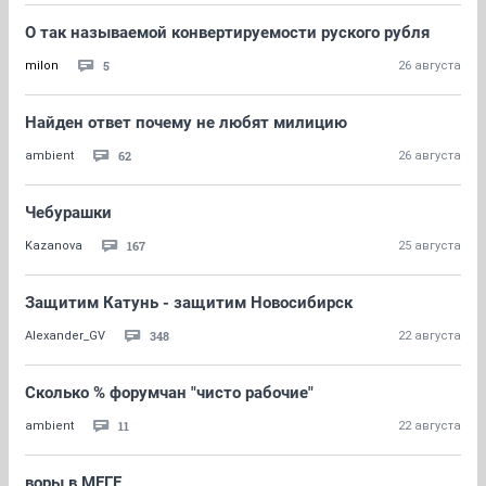
О так называемой конвертируемости руского рубля
5
milon
26 августа
Найден ответ почему не любят милицию
62
ambient
26 августа
Чебурашки
167
Kazanova
25 августа
Защитим Катунь - защитим Новосибирск
348
Alexander_GV
22 августа
Сколько % форумчан "чисто рабочие"
11
ambient
22 августа
воры в МЕГЕ