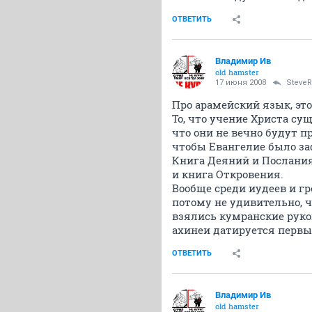
ОТВЕТИТЬ
Владимир Ив
old hamster
17 июня 2008
SteveR
Про арамейский язык, это
То, что учение Христа су
что они не вечно будут п
чтобы Евангелие было за
Книга Деяний и Послания
и книга Откровения.
Вообще среди иудеев и гр
потому не удивительно, 
взялись кумранские рукоп
ахинеи датируется перв
ОТВЕТИТЬ
Владимир Ив
old hamster