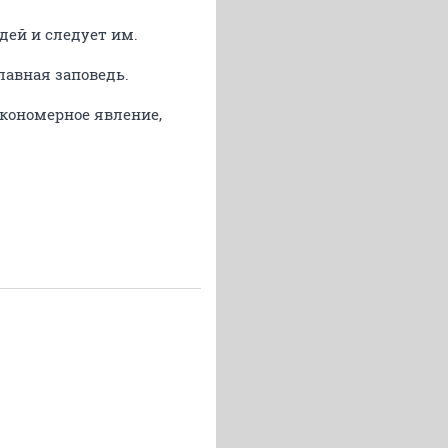
дей и следует им.
лавная заповедь.
закономерное явление,