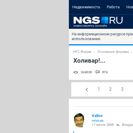
Недвижимость
Работа
Но
На информационном ресурсе при
использование.
НГС.Форум
Основные форумы
Холивар!...
166838
876
1
2
3
Valico
veteran
17 июня 2008
Влади