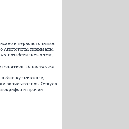
исано в первоисточнике.
имо Аполстолы понимали,
ому позаботились о том,
г/свитков. Точно так же
 и был культ книги,
али записывались. Откуда
 апокрифов и прочей