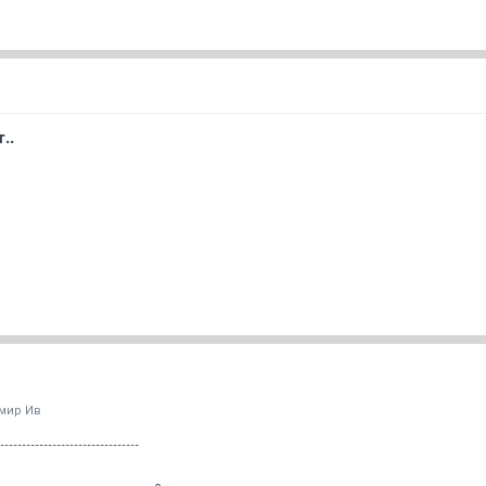
..
мир Ив
--------------------------------