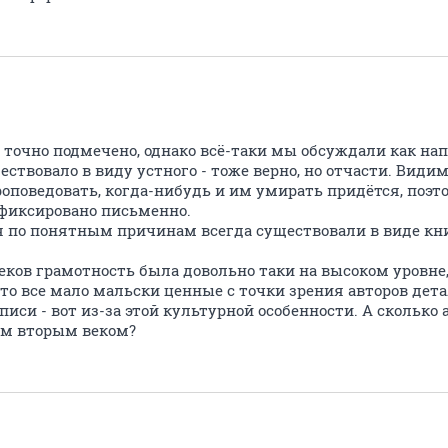
 точно подмечено, однако всё-таки мы обсуждали как нап
ществовало в виду устного - тоже верно, но отчасти. Вид
роповедовать, когда-нибудь и им умирать придётся, поэт
фиксировано письменно.
 по понятным причинам всегда существовали в виде кни
еков грамотность была довольно таки на высоком уровне,
что все мало мальски ценные с точки зрения авторов дет
иси - вот из-за этой культурной особенности. А сколько
ым вторым веком?