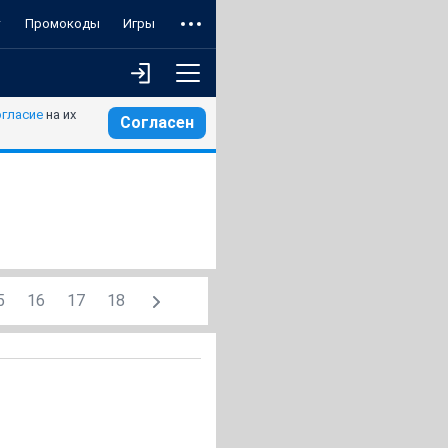
т
Промокоды
Игры
огласие
на их
Согласен
5
16
17
18