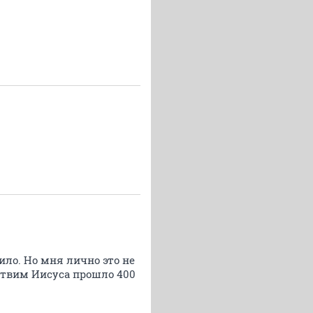
ило. Но мня лично это не
ствим Иисуса прошло 400