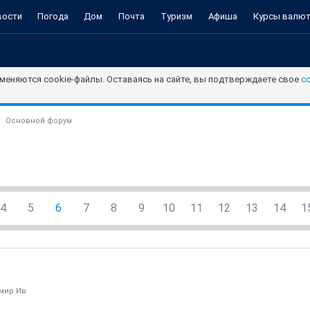
вости
Погода
Дом
Почта
Туризм
Афиша
Курсы валю
меняются cookie-файлы. Оставаясь на сайте, вы подтверждаете свое
с
Основной форум
4
5
6
7
8
9
10
11
12
13
14
1
мир Ив