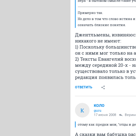
Вера - в бытовом смысле?«Мне уч
------------------------------------------------
Примерно так.
Но дело в том что слово истина 
означать близкие понятия.
Джентльмены, извиняюсь,
никакого не имеют:
1) Поскольку большинств
он с ними мог только на 
2) Тексты Евангелий восхо
между серединой 20-х - на
существовало только в у
редакция появилась только
ОТВЕТИТЬ
КОЛО
К
guru
17 июня 2008
Верин
отому как предки мои, "отцы и д
А сказки вам бабушка рас