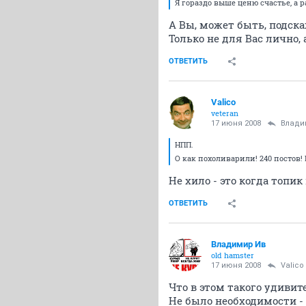
Я гораздо выше ценю счастье, а 
А Вы, может быть, подска
Только не для Вас лично, 
ОТВЕТИТЬ
Valico
veteran
17 июня 2008
Влади
НПП.
О как похоливарили! 240 постов! 
Не хило - это когда топик
ОТВЕТИТЬ
Владимир Ив
old hamster
17 июня 2008
Valico
Что в этом такого удивит
Не было необходимости - 