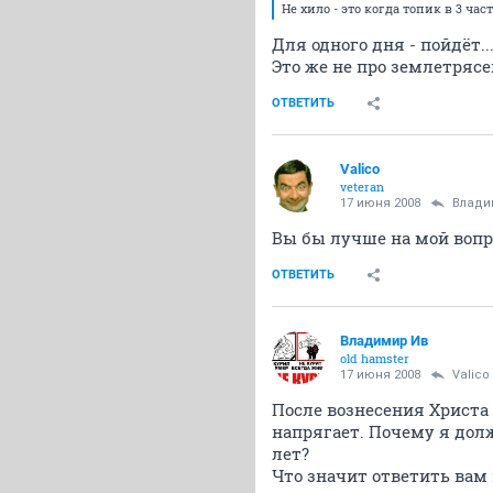
Не хило - это когда топик в 3 ча
Для одного дня - пойдёт..
Это же не про землетрясени
ОТВЕТИТЬ
Valico
veteran
17 июня 2008
Влади
Вы бы лучше на мой вопр
ОТВЕТИТЬ
Владимир Ив
old hamster
17 июня 2008
Valico
После вознесения Христа 
напрягает. Почему я дол
лет?
Что значит ответить вам