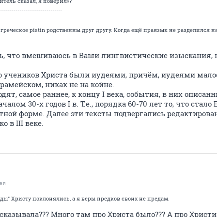
итель сказал, я поверил»?
--------------------------------
и греческое pistin родственны друг другу. Когда ещё праязык не разделился
 что вмешиваюсь в Ваши лингвистические изыскания, н
о учеников Христа были иудеями, причём, иудеями мало
арамейском, никак не на койне.
дят, самое раннее, к концу I века, события, в них описан
чалом 30-х годов I в. Т.е., порядка 60-70 лет то, что стал
стной форме. Далее эти тексты подвергались редактирова
 в III веке.
ея
еды" Христу поклонялись, а я веры предков своих не предам.
сказывала??? Много там про Христа было??? А про Христи