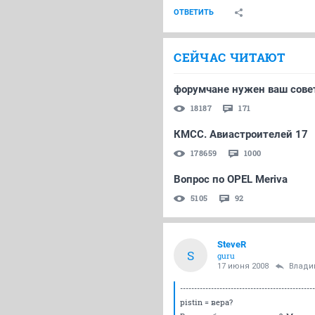
ОТВЕТИТЬ
СЕЙЧАС ЧИТАЮТ
форумчане нужен ваш совет
18187
171
КМСС. Авиастроителей 17
178659
1000
Вопрос по OPEL Meriva
5105
92
SteveR
S
guru
17 июня 2008
Влади
------------------------------------------------
pistin = вера?