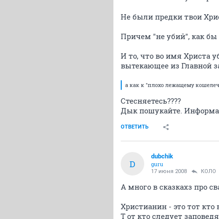
Не были предки твои Хрис
Причем "не убий", как бы
И то, что во имя Христа у
вытекающее из Главной за
а как к "плохо лежащему кошелеч
Стесняетесь????
Дык пошукайте. Информац
ОТВЕТИТЬ
dubchik
D
guru
17 июня 2008
КОЛО
А много в сказкахз про с
Христианин - это тот кто 
Т от кто следует заповедя