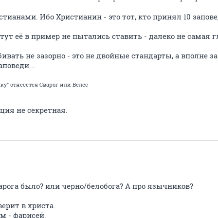
тианами. Ибо Христианин - это тот, кто принял 10 запове
 тут её в пример не пытались ставить - далеко не самая г
бивать не зазорно - это не двойные стандарты, а вполне 
поведи...
ку" отнесется Сварог или Велес
ия не секретная.
варога было? или черно/белобога? А про язычников?
верит в христа.
м - фарисей.