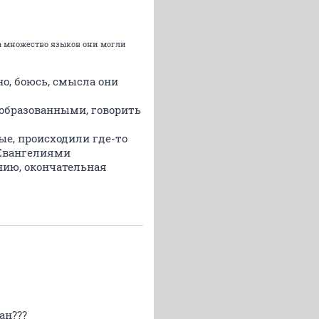
 на множество языков они могли
о, боюсь, смысла они
образованными, говорить
ные, происходили где-то
о Евангелиями
нию, окончательная
ан???