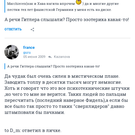
Marchieren(как и Хава нагила впрочем
) да и многие другие
пестни тех лет фашистской Германии у меня есть на диске.
А речи Гитлера слышали? Просто эзотерика какая-то!
ОТВЕТИТЬ
france
guru
05 июня 2009
Kazanova
А речи Гитлера слышали? Просто эзотерика какая-то!
Да чудак был очень силен в мистическом плане.
Заводить толпу в десятки тысяч могут немногие.
Хоть и говорят что это все психотехнические штучки
,но чего то мне не верится. Таких людей по пальцам
пересчитать (последний наверное Фидель),а если бы
все было так просто то таких "сверхлидеров" давно
штамповали бы пачками.
to D_m: ответил в личке.