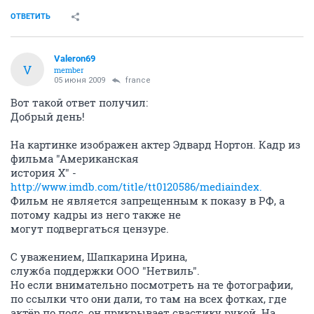
ОТВЕТИТЬ
Valeron69
V
member
05 июня 2009
france
Вот такой ответ получил:
Добрый день!
На картинке изображен актер Эдвард Нортон. Кадр из
фильма "Американская
история Х" -
http://www.imdb.com/title/tt0120586/mediaindex.
Фильм не является запрещенным к показу в РФ, а
потому кадры из него также не
могут подвергаться цензуре.
С уважением, Шапкарина Ирина,
служба поддержки ООО "Нетвиль".
Но если внимательно посмотреть на те фотографии,
по ссылки что они дали, то там на всех фотках, где
актёр по пояс, он прикрывает свастику рукой. На