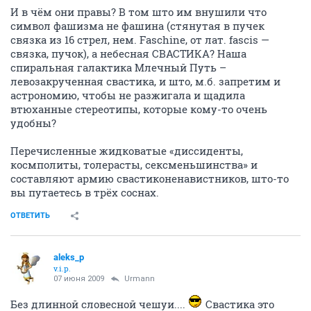
И в чём они правы? В том што им внушили что
символ фашизма не фашина (стянутая в пучек
связка из 16 стрел, нем. Faschine, от лат. fascis —
связка, пучок), а небесная СВАСТИКА? Наша
спиральная галактика Млечный Путь –
левозакрученная свастика, и што, м.б. запретим и
астрономию, чтобы не разжигала и щадила
втюханные стереотипы, которые кому-то очень
удобны?
Перечисленные жидковатые «диссиденты,
космполиты, толерасты, сексменьшинства» и
составляют армию свастиконенавистников, што-то
вы путаетесь в трёх соснах.
ОТВЕТИТЬ
aleks_p
v.i.p.
07 июня 2009
Urmann
Без длинной словесной чешуи....
Свастика это