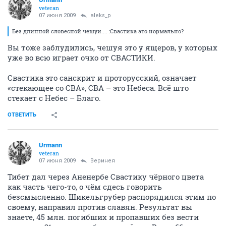
veteran
07 июня 2009
aleks_p
Без длинной словесной чешуи.... :Свастика это нормально?
Вы тоже заблудились, чешуя это у ящеров, у которых
уже во всю играет очко от СВАСТИКИ.
Свастика это санскрит и проторусский, означает
«стекающее со СВА», СВА – это Небеса. Всё што
стекает с Небес – Благо.
ОТВЕТИТЬ
Urmann
veteran
07 июня 2009
Веринея
Тибет дал через Аненербе Свастику чёрного цвета
как часть чего-то, о чём сдесь говорить
безсмысленно. Шикельгрубер распорядился этим по
своему, направил против славян. Результат вы
знаете, 45 млн. погибших и пропавших без вести