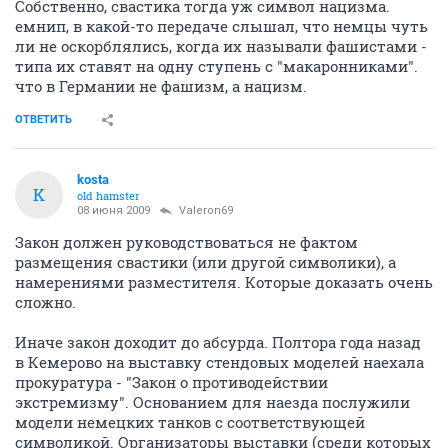
Собственно, свастика тогда уж символ нацизма.
емнип, в какой-то передаче слышал, что немцы чуть
ли не оскорблялись, когда их называли фашистами -
типа их ставят на одну ступень с "макаронниками".
что в Германии не фашизм, а нацизм.
ОТВЕТИТЬ
kosta
K
old hamster
08 июня 2009
Valeron69
Закон должен руководствоваться не фактом
размещения свастики (или другой символики), а
намерениями разместителя. Которые доказать очень
сложно.
Иначе закон доходит до абсурда. Полтора года назад
в Кемерово на выставку стендовых моделей наехала
прокуратура - "Закон о противодействии
экстремизму". Основанием для наезда послужили
модели немецких танков с соответствующей
символикой. Организаторы выставки (среди которых