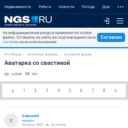
Недвижимость
Работа
Новости
Погода
Дом
На информационном ресурсе применяются cookie-
Согласен
файлы. Оставаясь на сайте, вы подтверждаете свое
согласие
на их использование.
НГС.Форум
Основные форумы
Основной форум
Аватарка со свастикой
112896
350
1
2
3
4
5
6
7
8
Valeron69
V
member
04 июня 2009
Астэллар