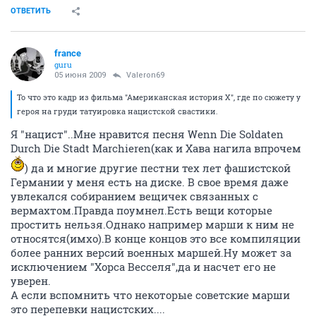
ОТВЕТИТЬ
france
guru
05 июня 2009
Valeron69
То что это кадр из фильма "Американская история Х", где по сюжету у
героя на груди татуировка нацистской свастики.
Я "нацист"..Мне нравится песня Wenn Die Soldaten
Durch Die Stadt Marchieren(как и Хава нагила впрочем
) да и многие другие пестни тех лет фашистской
Германии у меня есть на диске. В свое время даже
увлекался собиранием вещичек связанных с
вермахтом.Правда поумнел.Есть вещи которые
простить нельзя.Однако например марши к ним не
относятся(имхо).В конце концов это все компиляции
более ранних версий военных маршей.Ну может за
исключением "Хорса Весселя",да и насчет его не
уверен.
А если вспомнить что некоторые советские марши
это перепевки нацистских....