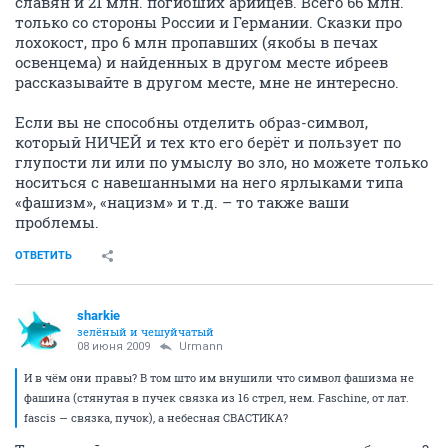
славян и 21 млн. погибших арийцев. Всего 66 млн.
только со стороны России и Германии. Сказки про
лохокост, про 6 млн пропавших (якобы в печах
освенцема) и найденных в другом месте ибреев
рассказывайте в другом месте, мне не интересно.
Если вы не способны отделить образ-символ,
который НИЧЕЙ и тех кто его берёт и пользует по
глупости ли или по умыслу во зло, но можете только
носиться с навешанными на него ярлыками типа
«фашизм», «нацизм» и т.д. – то также ваши
проблемы.
ОТВЕТИТЬ
sharkie
зелёный и чешуйчатый
08 июня 2009
Urmann
И в чём они правы? В том што им внушили что символ фашизма не
фашина (стянутая в пучек связка из 16 стрел, нем. Faschine, от лат.
fascis — связка, пучок), а небесная СВАСТИКА?