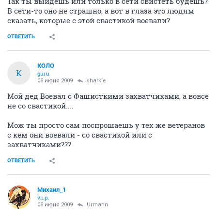
Так ты выйдешь или только в сети свистеть будешь?
В сети-то оно не страшно, а вот в глаза это людям
сказать, которые с этой свастикой воевали?
ОТВЕТИТЬ
КОЛО
К
guru
08 июня 2009
sharkie
Мой дед Воевал с Фашисткими захватчиками, а вовсе
не со свастикой....
Мож ты просто сам поспрошаешь у тех же ветеранов
с кем они воевали - со свастикой или с
захватчиками???
ОТВЕТИТЬ
Михаил_1
v.i.p.
08 июня 2009
Urmann