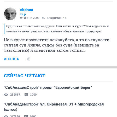
elephant
v.i.p.
04 июня 2009
Владимир Ив
Суд Линча это несколько другое. Или вы не в курсе? Там ведь есть и
кое-какие нехитрые, но тем не менее обязательные процедуры.
Не в курсе просветите пожалуйста, я то по глупости
считал суд Линча, судом без суда (извините за
тавтологию) и следствия актом толпы..
ОТВЕТИТЬ
СЕЙЧАС ЧИТАЮТ
"СибАкадемСтрой" проект "Европейский Берег"
234887
1000
"СибАкадемСтрой" ул. Сиреневая, 31 + Миргородская
(шлюз)
317860
1000