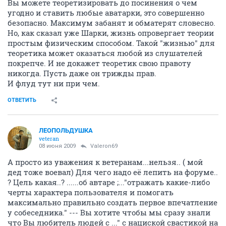
Вы можете теоретизировать до посинения о чем
угодно и ставить любые аватарки, это совершенно
безопасно. Максимум забанят и обматерят словесно.
Но, как сказал уже Шарки, жизнь опровергает теории
простым физическим способом. Такой "жизнью" для
теоретика может оказаться любой из слушателей
покрепче. И не докажет теоретик свою правоту
никогда. Пусть даже он трижды прав.
И флуд тут ни при чем.
ОТВЕТИТЬ
ЛЕОПОЛЬДУШКА
veteran
08 июня 2009
Valeron69
А просто из уважения к ветеранам...нельзя.. ( мой
дед тоже воевал) Для чего надо её лепить на форуме..
? Цель какая..? ......об автаре ;..."отражать какие-либо
черты характера пользователя и помогать
максимально правильно создать первое впечатление
у собеседника." --- Вы хотите чтобы мы сразу знали
что Вы любитель людей с ..." с нациской свастикой на