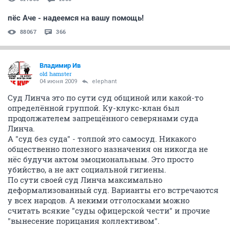
пёс Аче - надеемся на вашу помощь!
88067
366
Владимир Ив
old hamster
04 июня 2009
elephant
Суд Линча это по сути суд общиной или какой-то
определённой группой. Ку-клукс-клан был
продолжателем запрещённого северянами суда
Линча.
А "суд без суда" - толпой это самосуд. Никакого
общественно полезного назначения он никогда не
нёс будучи актом эмоциональным. Это просто
убийство, а не акт социальной гигиены.
По сути своей суд Линча максимально
деформализованный суд. Варианты его встречаются
у всех народов. А некими отголосками можно
считать всякие "суды офицерской чести" и прочие
"вынесение порицания коллективом".