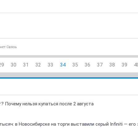
нет Связь
29
30
31
32
33
34
35
36
37
38
39
4
т? Почему нельзя купаться после 2 августа
ысяч: в Новосибирске на торги выставили серый Infiniti — ег