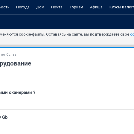
вости
Погода
Дом
Почта
Туризм
Афиша
Курсы валю
меняются cookie-файлы. Оставаясь на сайте, вы подтверждаете свое
с
нет Связь
рудование
ыми сканерами ?
0 Gb