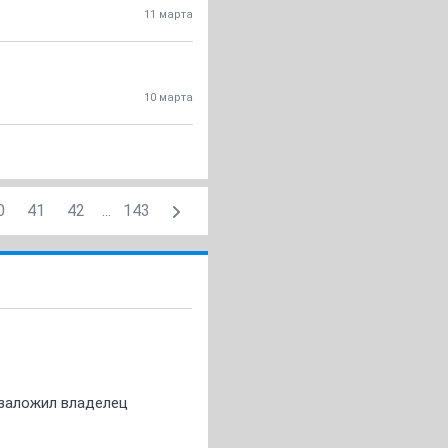
11 марта
10 марта
0
41
42
...
143
о заложил владелец