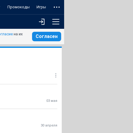
т
Промокоды
Игры
огласие
на их
Согласен
03 мая
30 апреля