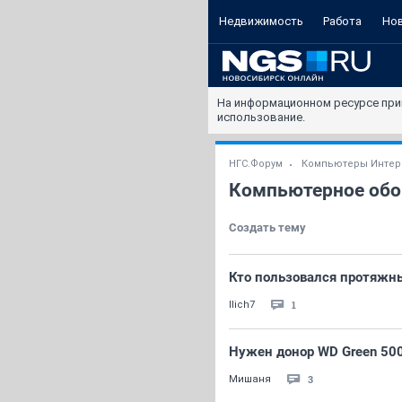
Недвижимость
Работа
Но
На информационном ресурсе при
использование.
НГС.Форум
Компьютеры Интер
Компьютерное обо
Создать тему
Кто пользовался протяжн
1
Ilich7
Нужен донор WD Green 50
3
Мишаня