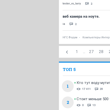
2
tester_vs_larry
веб камера на ноуте.
2
ia
НГС.Форум
Компьютеры Интер
1
...
27
28
ТОП 5
Кто тут воду мути
1
17 411
28
Стоит меньше 500 т
2
0
13