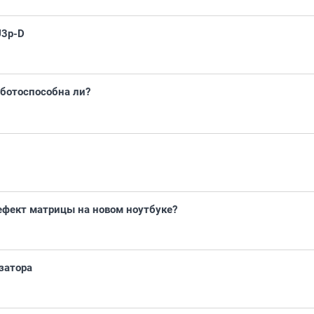
U3p-D
аботоспособна ли?
ефект матрицы на новом ноутбуке?
затора