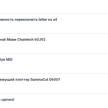
жность переключить letter на a4
ной Маме Chaintech 6OJV2
бук MSI
 режущий плоттер SummaCut D60U?
 срочно!