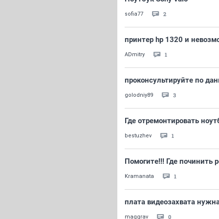
2
sofia77
принтер hp 1320 и невозмо
1
ADmitry
проконсультируйте по дан
3
golodniy89
Где отремонтировать ноут
1
bestuzhev
Помогите!!! Где починить
1
Kramanata
плата видеозахвата нужна
0
maggrav