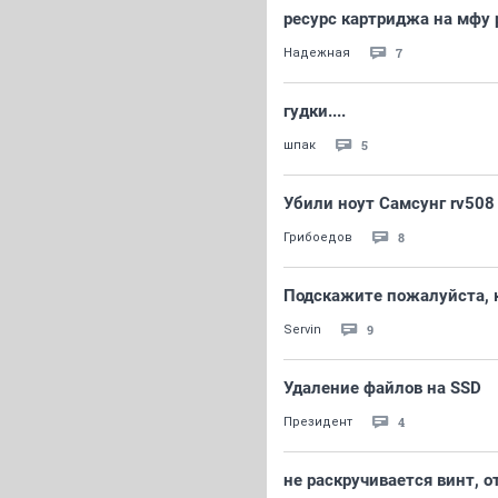
ресурс картриджа на мфу 
7
Надежная
гудки....
5
шпак
Убили ноут Самсунг rv508
8
Грибоедов
Подскажите пожалуйста, к
9
Servin
Удаление файлов на SSD
4
Президент
не раскручивается винт, 