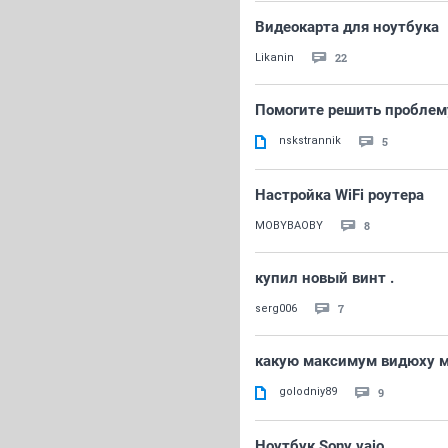
Видеокарта для ноутбука
22
Likanin
Помогите решить проблем
nskstrannik
5
Настройка WiFi роутера
8
MOBYBAOBY
купил новый винт .
7
serg006
какую максимум видюху м
golodniy89
9
Ноутбук Sony vaio