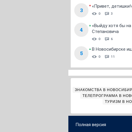
«Привет, детишки!
3
0
3
«Выйду хотя бы на
4
Степановича
0
6
В Новосибирске ищ
5
0
11
ЗНАКОМСТВА В НОВОСИБИ
ТЕЛЕПРОГРАММА В НО
ТУРИЗМ В Н
Полная версия