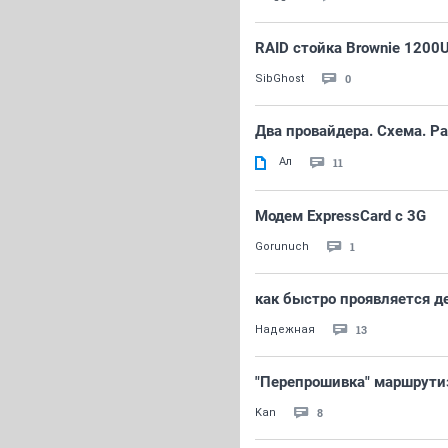
RAID стойка Brownie 1200
0
SibGhost
Два провайдера. Схема. Р
Ал
11
Модем ExpressCard с 3G
1
Gorunuch
как быстро проявляется д
13
Надежная
"Перепрошивка" маршрути
8
Kan