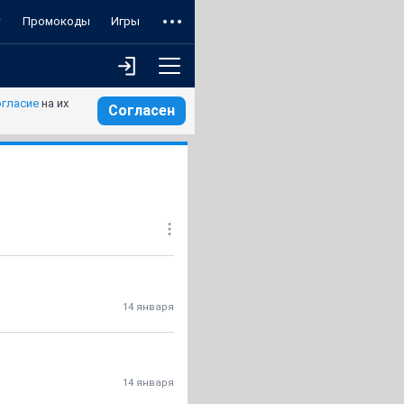
т
Промокоды
Игры
огласие
на их
Согласен
14 января
14 января