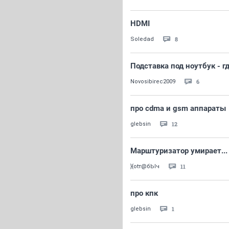
HDMI
8
Soledad
Подставка под ноутбук - г
6
Novosibirec2009
про cdma и gsm аппараты
12
glebsin
Марштуризатор умирает..
11
}{otт@бЬlч
про кпк
1
glebsin