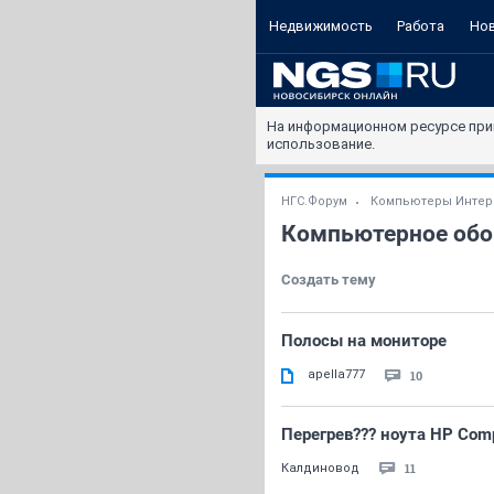
Недвижимость
Работа
Но
На информационном ресурсе при
использование.
НГС.Форум
Компьютеры Интер
Компьютерное обо
Создать тему
Полосы на мониторе
apella777
10
Перегрев??? ноута НР Com
11
Калдиновод