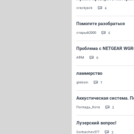
4
crackjack
Помогите разобраться
5
старый2000
Проблема с NETGEAR WGR
0
АФМ
ламмерство
7
glebsin
Аккустическая система. П
2
Погладь_Кота
Лузерский вопрос!
2
Gorbachev377