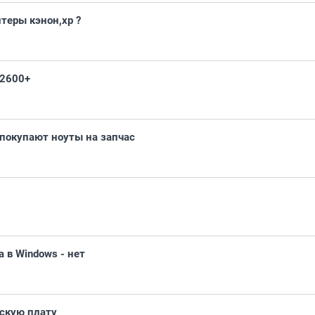
теры кэнон,хр ?
p 2600+
 покупают ноуты на запчас
а в Windows - нет
скую плату