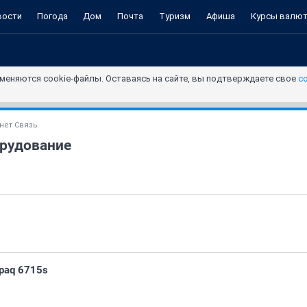
вости
Погода
Дом
Почта
Туризм
Афиша
Курсы валю
меняются cookie-файлы. Оставаясь на сайте, вы подтверждаете свое
с
нет Связь
рудование
paq 6715s