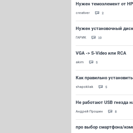
Нужен темоэлемент от HP
2
creativer
Нужен установочный диск
10
ГАРИК
VGA -> S-Video или RCA
5
akim
Как правильно установить
5
shapokliak
Не работают USB гнезда н
8
Андрей Прошин
про выбор смартфона/ком