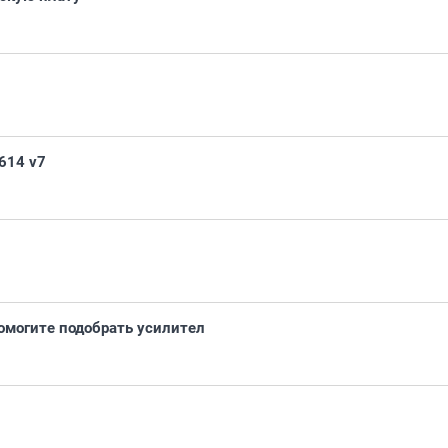
614 v7
омогите подобрать усилител