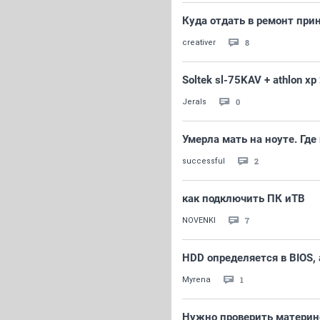
Куда отдать в ремонт прин
8
creativer
Soltek sl-75KAV + athlon x
0
Jerals
Умерла мать на ноуте. Где
2
successful
как подключить ПК иТВ
7
NOVENKI
HDD определяется в BIOS, 
1
Myrena
Нужно проверить материн