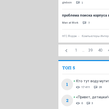
1
glebsin
проблема поиска корпуса в
7
Man at Work
НГС.Форум
Компьютеры Интер
1
...
39
40
ТОП 5
Кто тут воду мути
1
17 411
28
«Привет, детишки!
2
0
3