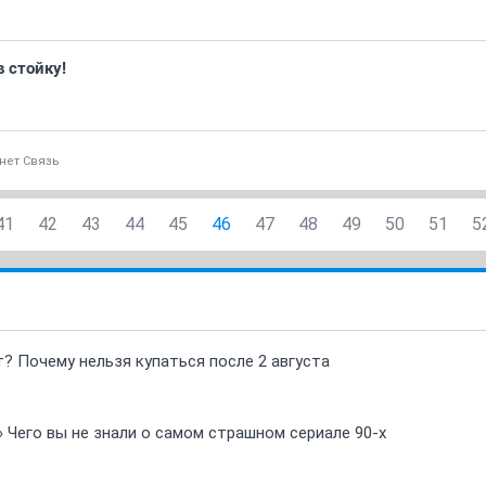
 стойку!
нет Связь
41
42
43
44
45
46
47
48
49
50
51
5
т? Почему нельзя купаться после 2 августа
» Чего вы не знали о самом страшном сериале 90-х