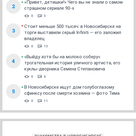
«Привет, детишки!» Чего вы не знали о самом
2
страшном сериале 90-х
0
3
Стоит меньше 500 тысяч: в Новосибирске на
3
торги выставили серый Infiniti — его заложил
владелец
0
13
«Выйду хотя бы на молоко соберу»:
4
трогательная история уличного артиста, его
куклы-дворника Семена Степановича
0
6
В Новосибирске ищут дом голубоглазому
5
сфинксу после смерти хозяина — фото Тима
0
11