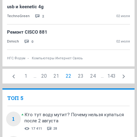
usb и keenetic 4g
2
TechnoGreen
02 июля
Ремонт CISCO 881
0
Dimich
02 июля
НГС.Форум
Компьютеры Интернет Связь
1
...
20
21
22
23
24
...
143
ТОП 5
Кто тут воду мутит? Почему нельзя купаться
1
после 2 августа
17 411
28