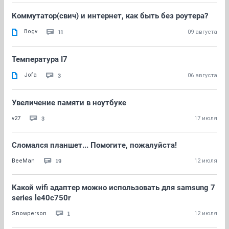
Коммутатор(свич) и интернет, как быть без роутера?
Bogv
11
09 августа
Температура I7
Jofa
3
06 августа
Увеличение памяти в ноутбуке
3
v27
17 июля
Сломался планшет... Помогите, пожалуйста!
19
BeeMan
12 июля
Какой wifi адаптер можно использовать для samsung 7
series le40c750r
1
Snowperson
12 июля