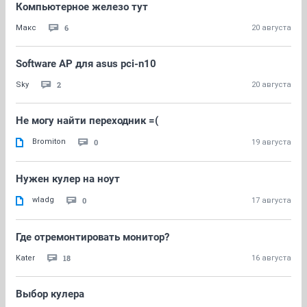
Компьютерное железо тут
6
Макс
20 августа
Software AP для asus pci-n10
2
Sky
20 августа
Не могу найти переходник =(
Bromiton
0
19 августа
Нужен кулер на ноут
wladg
0
17 августа
Где отремонтировать монитор?
18
Kater
16 августа
Выбор кулера