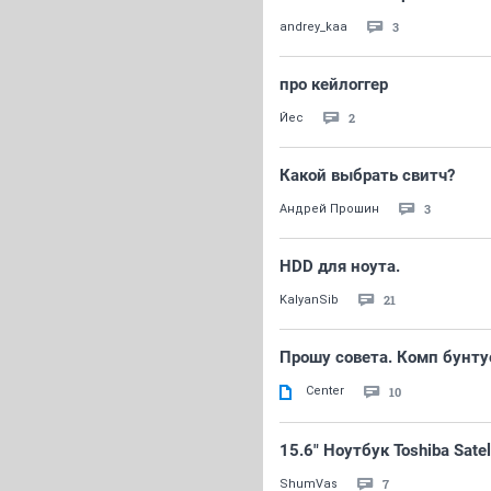
3
andrey_kaa
про кейлоггер
2
Йес
Какой выбрать свитч?
3
Андрей Прошин
HDD для ноута.
21
KalyanSib
Прошу совета. Комп бунту
Center
10
15.6" Ноутбук Toshiba Sate
7
ShumVas