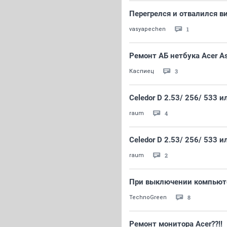
Перегрелся и отвалился ви
1
vasyapechen
Ремонт АБ нетбука Acer As
3
Каспиец
Celedor D 2.53/ 256/ 533 и
4
raum
Celedor D 2.53/ 256/ 533 и
2
raum
При выключении компьют
8
TechnoGreen
Ремонт монитора Acer??!!