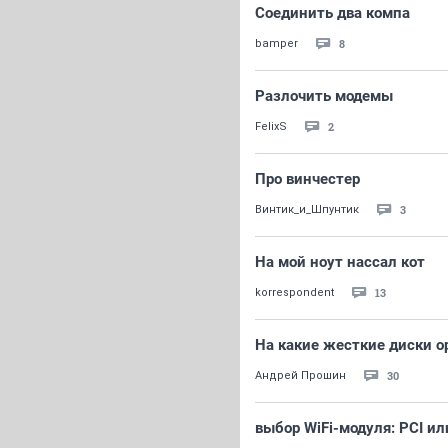
Соединить два компа
8
bamper
Разлочить модемы
2
FelixS
Про винчестер
3
Винтик_и_Шпунтик
На мой ноут нассал кот
13
korrespondent
На какие жесткие диски о
30
Андрей Прошин
выбор WiFi-модуля: PCI ил