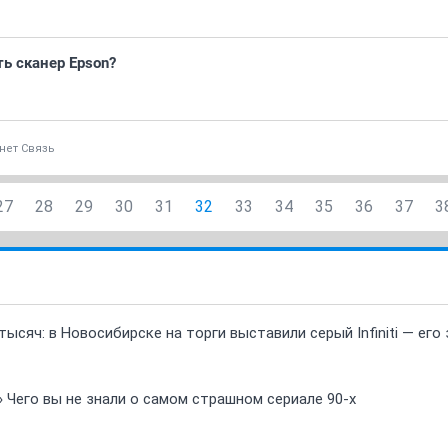
ь сканер Epson?
нет Связь
27
28
29
30
31
32
33
34
35
36
37
3
ысяч: в Новосибирске на торги выставили серый Infiniti — ег
» Чего вы не знали о самом страшном сериале 90-х