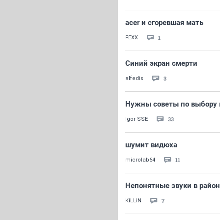
acer и сгоревшая мать
1
FEXX
Синий экран смерти
3
alfedis
Нужны советы по выбору 
33
Igor SSE
шумит видюха
11
microlab64
Непонятные звуки в район
7
KiLLiN