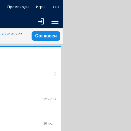
т
Промокоды
Игры
огласие
на их
Согласен
22 июля
20 июля