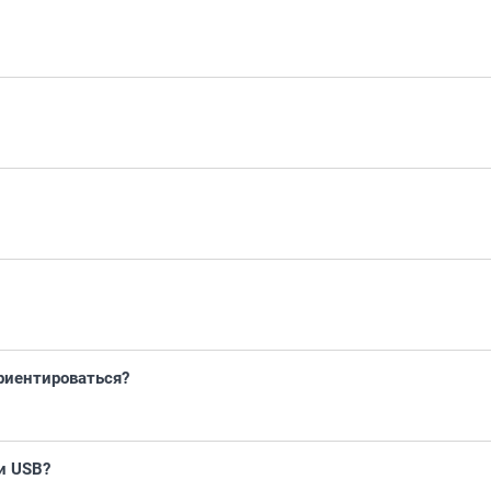
риентироваться?
и USB?