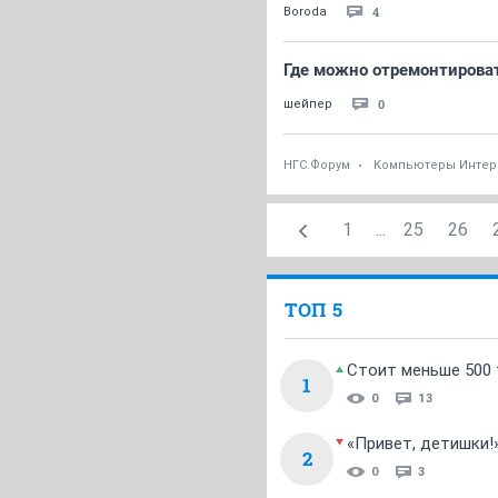
4
Boroda
Где можно отремонтироват
0
шейпер
НГС.Форум
Компьютеры Интер
1
...
25
26
ТОП 5
Стоит меньше 500 т
1
0
13
«Привет, детишки!
2
0
3