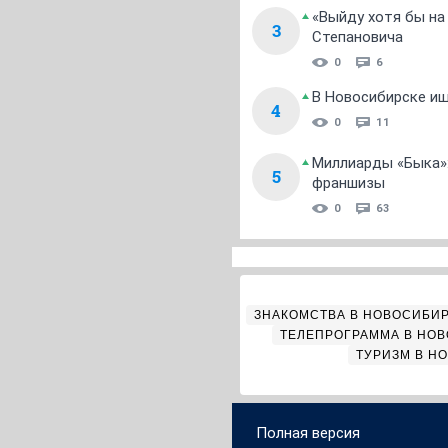
«Выйду хотя бы на
3
Степановича
0
6
В Новосибирске ищ
4
0
11
Миллиарды «Быка»:
5
франшизы
0
63
ЗНАКОМСТВА В НОВОСИБИ
ТЕЛЕПРОГРАММА В НО
ТУРИЗМ В Н
Полная версия