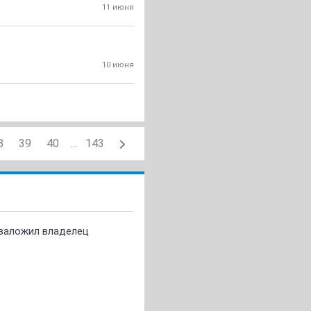
11 июня
10 июня
8
39
40
...
143
о заложил владелец