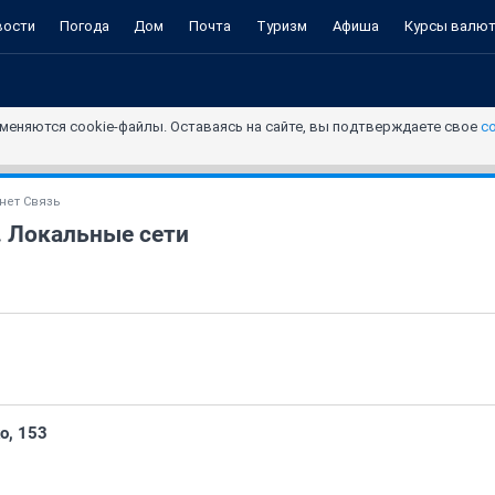
вости
Погода
Дом
Почта
Туризм
Афиша
Курсы валю
меняются cookie-файлы. Оставаясь на сайте, вы подтверждаете свое
с
нет Связь
. Локальные сети
о, 153