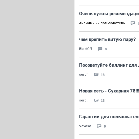
Очень нужна рекомендаци
Анонимный пользователь
чем крепить витую пару?
8
BlastOff
Посоветуйте биллинг для 
13
sergij
Новая сеть - Сухарная 78!!
13
sergij
Гарантии для пользователе
9
Vovasa