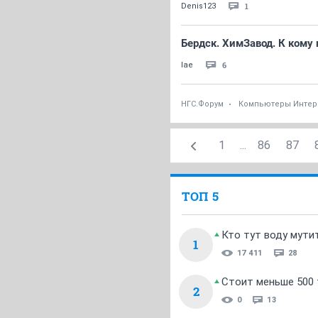
1
Denis123
Бердск. ХимЗавод. К кому
6
lae
НГС.Форум
Компьютеры Интер
1
...
86
87
ТОП 5
Кто тут воду мути
1
17 411
28
Стоит меньше 500 т
2
0
13