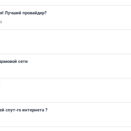
я! Лучший провайдер?
21
домовой сети
!
й спут-го интернета ?