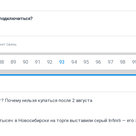
 подключиться?
нет Связь
88
89
90
91
92
93
94
95
96
97
98
9
т? Почему нельзя купаться после 2 августа
ысяч: в Новосибирске на торги выставили серый Infiniti — ег