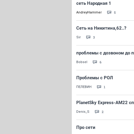
сеть Народная 1
5
AndreyHammer
Сеть на Никитина,62..?
3
Sir
проблемы с дозвоном до 
6
Bobsel
Проблемы с РОЛ
1
ПЕЛЕВИН
PlanetSky Express-AM22 с
2
Denis_S
Про сети