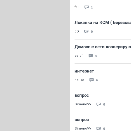
1
f10
Локалка на КСМ ( Березова
0
BD
Домовые сети кооперирую
0
sergij
интернет
6
Bellka
вопрос
0
SimonoVV
вопрос
0
SimonoVV