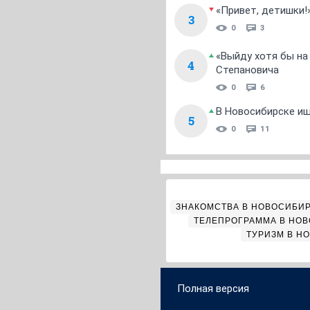
«Привет, детишки!
3
0
3
«Выйду хотя бы на
4
Степановича
0
6
В Новосибирске ищ
5
0
11
ЗНАКОМСТВА В НОВОСИБИ
ТЕЛЕПРОГРАММА В НО
ТУРИЗМ В Н
Полная версия