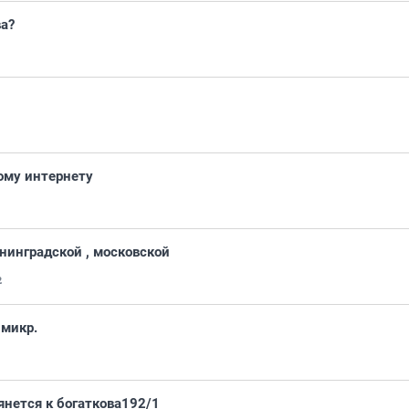
а?
ому интернету
енинградской , московской
2
 микр.
тянется к богаткова192/1