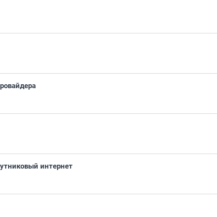
провайдера
путниковый интернет