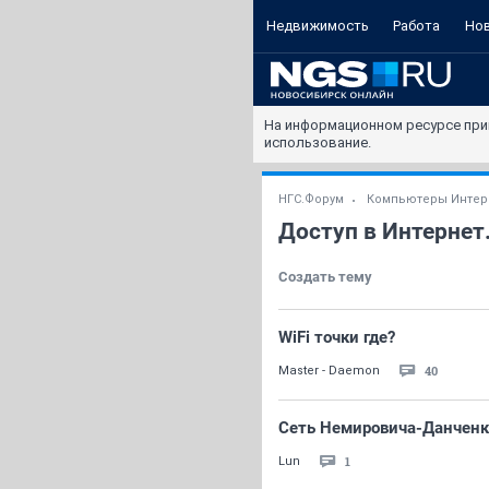
Недвижимость
Работа
Но
На информационном ресурсе при
использование.
НГС.Форум
Компьютеры Интер
Доступ в Интернет
Создать тему
WiFi точки где?
40
Master - Daemon
Сеть Немировича-Данченк
1
Lun