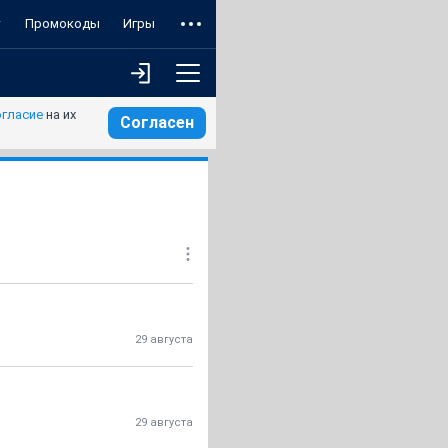
т
Промокоды
Игры
огласие
на их
Согласен
29 августа
29 августа