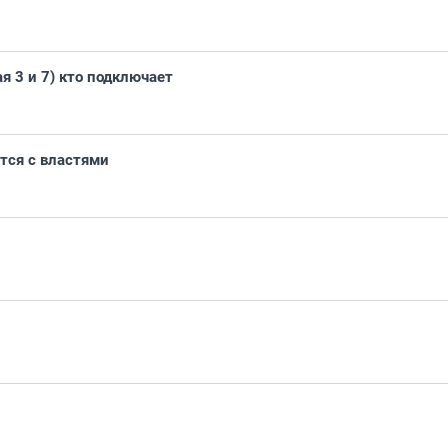
я 3 и 7) кто подключает
тся с властями