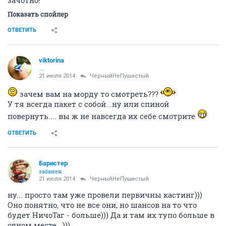
Показать спойлер
ОТВЕТИТЬ
viktorina
....
21 июля 2014
ЧерныйНеПушистый
зачем вам на морду то смотреть???
У тя всегда пакет с собой...ну или спиной
повернуть.... вы ж не навсегда их себе смотрите
ОТВЕТИТЬ
Баристер
забанен
21 июля 2014
ЧерныйНеПушистый
ну... просто там уже провели первичны кастинг)))
Оно понятно, что не все они, но шансов на то что
будет НичоТаг - больше))) Да и там их тупо больше в
одном месте...)))