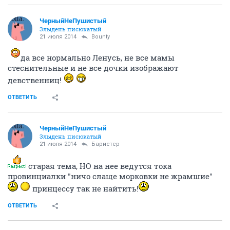
ЧерныйНеПушистый
Злыдень писюкатый
21 июля 2014
Bounty
да все нормально Ленусь, не все мамы
стеснительные и не все дочки изображают
девственниц!
ОТВЕТИТЬ
ЧерныйНеПушистый
Злыдень писюкатый
21 июля 2014
Баристер
старая тема, НО на нее ведутся тока
провинциалки "ничо слаще морковки не жрамшие"
принцессу так не найтить!
ОТВЕТИТЬ