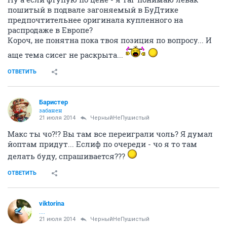
пошитый в подвале загоняемый в БуДтике
предпочтительнее оригинала купленного на
распродаже в Европе?
Короч, не понятна пока твоя позиция по вопросу... И
аще тема сисег не раскрыта...
ОТВЕТИТЬ
Баристер
забанен
21 июля 2014
ЧерныйНеПушистый
Макс ты чо?!? Вы там все переиграли чоль? Я думал
йоптам придут... Еслиф по очереди - чо я то там
делать буду, спрашивается???
ОТВЕТИТЬ
viktorina
....
21 июля 2014
ЧерныйНеПушистый