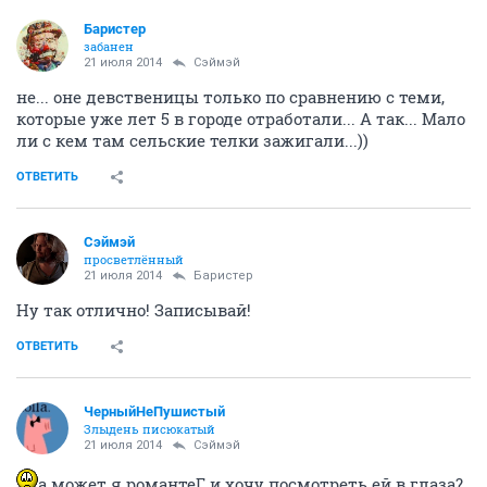
Баристер
забанен
21 июля 2014
Сэймэй
не... оне девственицы только по сравнению с теми,
которые уже лет 5 в городе отработали... А так... Мало
ли с кем там сельские телки зажигали...))
ОТВЕТИТЬ
Сэймэй
просветлённый
21 июля 2014
Баристер
Ну так отлично! Записывай!
ОТВЕТИТЬ
ЧерныйНеПушистый
Злыдень писюкатый
21 июля 2014
Сэймэй
а может я романтеГ, и хочу посмотреть ей в глаза?