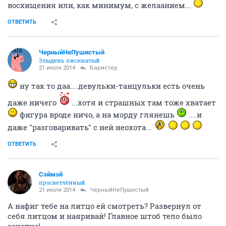
восхищения или, как минимум, с желаанием...
ОТВЕТИТЬ
ЧерныйНеПушистый
Злыдень писюкатый
21 июля 2014
Баристер
ну так то даа....девульки-танцульки есть очень
даже ничего
...хотя и страшных там тоже хватает
фигура вроде ничо, а на морду глянешь
....и
даже "разговаривать" с ней неохота...
ОТВЕТИТЬ
Сэймэй
просветлённый
21 июля 2014
ЧерныйНеПушистый
А нафиг тебе на литцо ей смотреть? Развернул от
себя литцом и наяривай! Главное штоб тело было
зачотно!