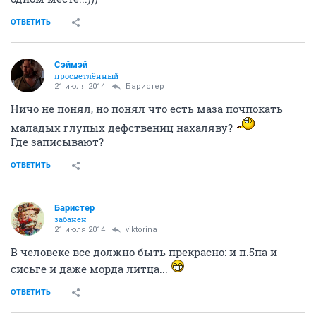
ОТВЕТИТЬ
Сэймэй
просветлённый
21 июля 2014
Баристер
Ничо не понял, но понял что есть маза почпокать
маладых глупых дефствениц нахаляву?
Где записывают?
ОТВЕТИТЬ
Баристер
забанен
21 июля 2014
viktorina
В человеке все должно быть прекрасно: и п.5па и
сисьге и даже морда литца...
ОТВЕТИТЬ