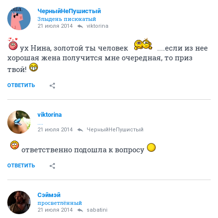
ЧерныйНеПушистый
Злыдень писюкатый
21 июля 2014
viktorina
ух Нина, золотой ты человек
....если из нее
хорошая жена получится мне очередная, то приз
твой!
ОТВЕТИТЬ
viktorina
....
21 июля 2014
ЧерныйНеПушистый
ответственно подошла к вопросу
ОТВЕТИТЬ
Сэймэй
просветлённый
21 июля 2014
sabatini