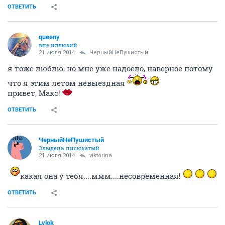
ОТВЕТИТЬ
queeny
вне иллюзий
21 июля 2014
ЧерныйНеПушистый
я тоже люблю, но мне уже надоело, наверное потому
что я этим летом невыездная
привет, Макс!
ОТВЕТИТЬ
ЧерныйНеПушистый
Злыдень писюкатый
21 июля 2014
viktorina
какая она у тебя....ммм....несовременная!
ОТВЕТИТЬ
Lylok