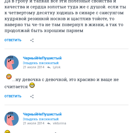
Да в гробу и тапках все эти полезные свойства и
качества и сердца золотые туда же с душой. если ты
к четвертому десятку ходишь в синаре с саисунгом
кудрявой резинкой носков и щастлив тойоте, то
наверно ты че-та не там повернул в жизни, а так то
продолжай быть хорошим парнем
ОТВЕТИТЬ
ЧерныйНеПушистый
Злыдень писюкатый
21 июля 2014
Lylok
...ну девочка с девочкой, это красиво и ваще не
считается
ОТВЕТИТЬ
ЧерныйНеПушистый
Злыдень писюкатый
21 июля 2014
viktorina