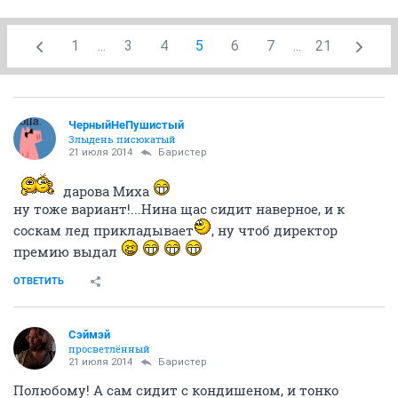
1
...
3
4
5
6
7
...
21
ЧерныйНеПушистый
Злыдень писюкатый
21 июля 2014
Баристер
дарова Миха
ну тоже вариант!...Нина щас сидит наверное, и к
соскам лед прикладывает
, ну чтоб директор
премию выдал
ОТВЕТИТЬ
Сэймэй
просветлённый
21 июля 2014
Баристер
Полюбому! А сам сидит с кондишеном, и тонко