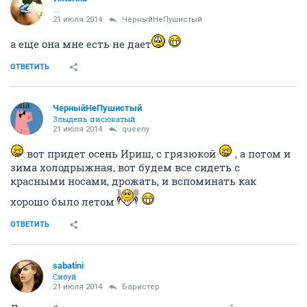
....
21 июля 2014
ЧерныйНеПушистый
а еще она мне есть не дает
ОТВЕТИТЬ
ЧерныйНеПушистый
Злыдень писюкатый
21 июля 2014
queeny
вот придет осень Ириш, с грязюкой
, а потом и
зима холодрыжная, вот будем все сидеть с
красными носами, дрожать, и вспоминать как
хорошо было летом
ОТВЕТИТЬ
sabatini
Сибуй
21 июля 2014
Баристер