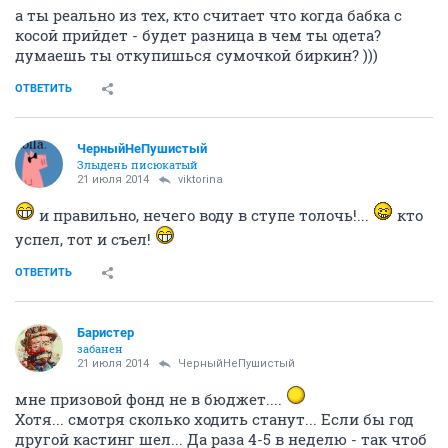
а ты реально из тех, кто считает что когда бабка с
косой прийдет - будет разница в чем ты одета?
думаешь ты откупишься сумочкой биркин? )))
ОТВЕТИТЬ
ЧерныйНеПушистый
Злыдень писюкатый
21 июля 2014
viktorina
и правильно, нечего воду в ступе толочь!...
кто
успел, тот и съел!
ОТВЕТИТЬ
Баристер
забанен
21 июля 2014
ЧерныйНеПушистый
мне призовой фонд не в бюджет....
Хотя... смотря сколько ходить станут... Если бы год
другой кастинг шел... Да раза 4-5 в неделю - так чтоб