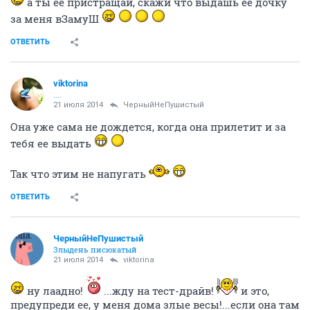
а ты ее пристращай, скажи что выдашь ее дочку
за меня вЗамуШ
ОТВЕТИТЬ
viktorina
....
21 июля 2014
ЧерныйНеПушистый
Она уже сама не дождется, когда она прилетит и за
тебя ее выдать
Так что этим не напугать
ОТВЕТИТЬ
ЧерныйНеПушистый
Злыдень писюкатый
21 июля 2014
viktorina
ну лаадно!
...жду на тест-драйв!
и это,
предупреди ее, у меня дома злые весы!...если она там