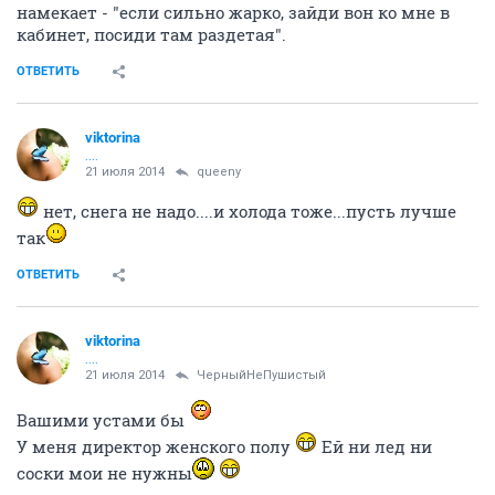
намекает - "если сильно жарко, зайди вон ко мне в
кабинет, посиди там раздетая".
ОТВЕТИТЬ
viktorina
....
21 июля 2014
queeny
нет, снега не надо....и холода тоже...пусть лучше
так
ОТВЕТИТЬ
viktorina
....
21 июля 2014
ЧерныйНеПушистый
Вашими устами бы
У меня директор женского полу
Ей ни лед ни
соски мои не нужны