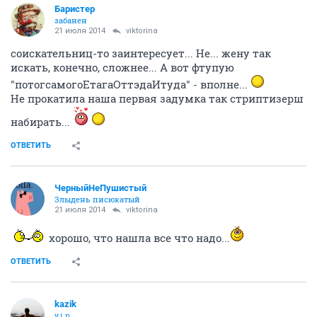
Баристер
забанен
21 июля 2014
viktorina
соискательниц-то заинтересует... Не... жену так
искать, конечно, сложнее... А вот фтупую
"потогсамогоЕтагаОттэдаИтуда" - вполне...
Не прокатила наша первая задумка так стриптизерш
набирать...
ОТВЕТИТЬ
ЧерныйНеПушистый
Злыдень писюкатый
21 июля 2014
viktorina
хорошо, что нашла все что надо...
ОТВЕТИТЬ
kazik
v.i.p.