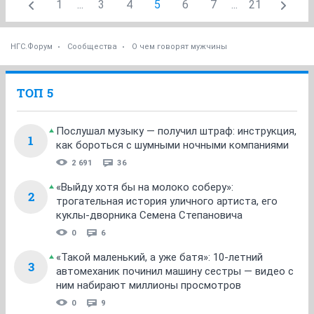
1
...
3
4
5
6
7
...
21
НГС.Форум
Сообщества
О чем говорят мужчины
ТОП 5
Послушал музыку — получил штраф: инструкция,
1
как бороться с шумными ночными компаниями
2 691
36
«Выйду хотя бы на молоко соберу»:
2
трогательная история уличного артиста, его
куклы-дворника Семена Степановича
0
6
«Такой маленький, а уже батя»: 10-летний
3
автомеханик починил машину сестры — видео с
ним набирают миллионы просмотров
0
9