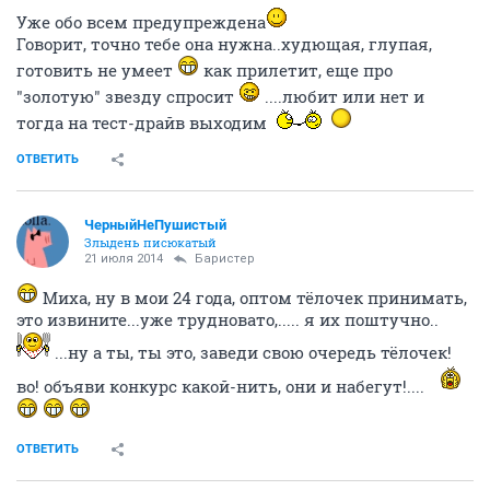
Уже обо всем предупреждена
Говорит, точно тебе она нужна..худющая, глупая,
готовить не умеет
как прилетит, еще про
"золотую" звезду спросит
....любит или нет и
тогда на тест-драйв выходим
ОТВЕТИТЬ
ЧерныйНеПушистый
Злыдень писюкатый
21 июля 2014
Баристер
Миха, ну в мои 24 года, оптом тёлочек принимать,
это извините...уже трудновато,..... я их поштучно..
...ну а ты, ты это, заведи свою очередь тёлочек!
во! объяви конкурс какой-нить, они и набегут!....
ОТВЕТИТЬ