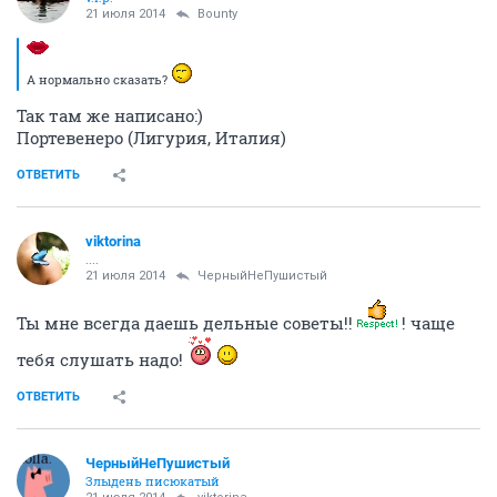
21 июля 2014
Bounty
А нормально сказать?
Так там же написано:)
Портевенеро (Лигурия, Италия)
ОТВЕТИТЬ
viktorina
....
21 июля 2014
ЧерныйНеПушистый
Ты мне всегда даешь дельные советы!!
! чаще
тебя слушать надо!
ОТВЕТИТЬ
ЧерныйНеПушистый
Злыдень писюкатый