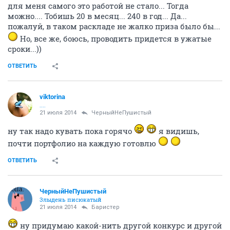
для меня самого это работой не стало... Тогда
можно.... Тобишь 20 в месяц... 240 в год... Да...
пожалуй, в таком раскладе не жалко приза было бы...
Но, все же, боюсь, проводить придется в ужатые
сроки...))
ОТВЕТИТЬ
viktorina
....
21 июля 2014
ЧерныйНеПушистый
ну так надо кувать пока горячо
я видишь,
почти портфолио на каждую готовлю
ОТВЕТИТЬ
ЧерныйНеПушистый
Злыдень писюкатый
21 июля 2014
Баристер
ну придумаю какой-нить другой конкурс и другой