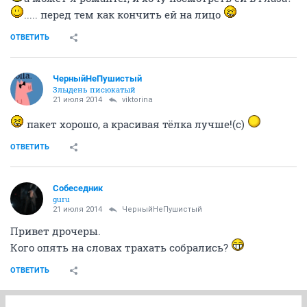
..... перед тем как кончить ей на лицо
ОТВЕТИТЬ
ЧерныйНеПушистый
Злыдень писюкатый
21 июля 2014
viktorina
пакет хорошо, а красивая тёлка лучше!(с)
ОТВЕТИТЬ
Собеседник
guru
21 июля 2014
ЧерныйНеПушистый
Привет дрочеры.
Кого опять на словах трахать собрались?
ОТВЕТИТЬ