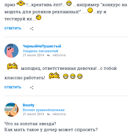
приз
!...креативь ёпт!..
...например "конкурс на
модель для роликов рекламных!" ....
...ну и
тестируй их...
ОТВЕТИТЬ
ЧерныйНеПушистый
Злыдень писюкатый
21 июля 2014
viktorina
молодец, ответственная девочка!...с тобой
классно работать!
ОТВЕТИТЬ
Bounty
Вполне уравнобешенная
21 июля 2014
viktorina
Что за золотая звезда?
Как мать такое у дочер может спросить?