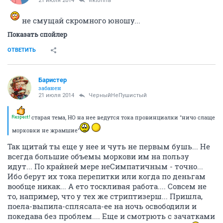
21 июля 2014
viktorina
не смущай скромного юношу...
Показать спойлер
ОТВЕТИТЬ
Баристер
забанен
21 июля 2014
ЧерныйНеПушистый
старая тема, НО на нее ведутся тока провинциалки "ничо слаще
морковки не жрамшие"
Так щитай ты еще у нее и чуть не первым бушь... Не
всегда большие объемы моркови им на пользу
идут... По крайней мере неСимпатичным - точно...
Ибо берут их тока перепитки или когда по деньгам
вообще никак... А ето тоскливая работа.... Совсем не
то, например, что у тех же стриптизерш... Пришла,
поела-выпила-сплясала-ее на ночь освободили и
покедава без проблем.... Еще и смотрють с зачатками