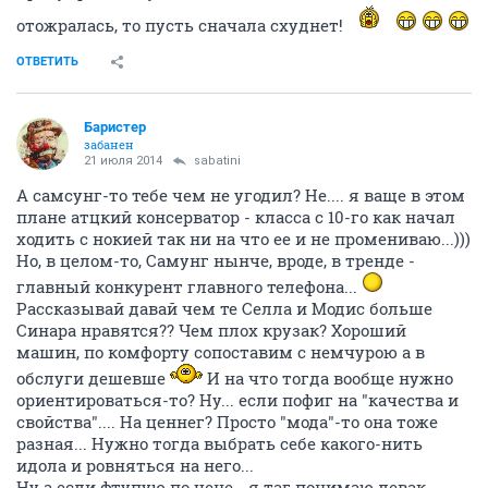
отожралась, то пусть сначала схуднет!
ОТВЕТИТЬ
Баристер
забанен
21 июля 2014
sabatini
А самсунг-то тебе чем не угодил? Не.... я ваще в этом
плане атцкий консерватор - класса с 10-го как начал
ходить с нокией так ни на что ее и не промениваю...)))
Но, в целом-то, Самунг нынче, вроде, в тренде -
главный конкурент главного телефона...
Рассказывай давай чем те Селла и Модис больше
Синара нравятся?? Чем плох крузак? Хороший
машин, по комфорту сопоставим с немчурою а в
обслуги дешевше
И на что тогда вообще нужно
ориентироваться-то? Ну... если пофиг на "качества и
свойства".... На ценнег? Просто "мода"-то она тоже
разная... Нужно тогда выбрать себе какого-нить
идола и ровняться на него...
Ну а если фтупую по цене - я таг понимаю левак