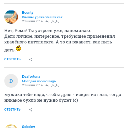
Bounty
Вполне уравнобешенная
23 июля 2014
_N_F_
Нет, Рома! Ты устроен уже, напоминаю.
Дело личное, интересное, требующее применения
хвалёного интеллекта. А то он ржавеет, как пить
дать.
ОТВЕТИТЬ
Deafortuna
D
Молодая лооооошадь
23 июля 2014
_N_F_
мужика тебе надо, чтобы драл - искры из глаз, тогда
никакое бухло не нужно будет (с)
ОТВЕТИТЬ
Sobolev