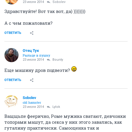
23 июля 2014
Sobolev
Здравствуйте! Вот так вот, да) ))))))))
А с чем пожаловали?
ОТВЕТИТЬ
Отец Тук
Рыльце в пушку
23 июля 2014
Bounty
Еще машину дров подвезти?
ОТВЕТИТЬ
Sobolev
old hamster
23 июля 2014
Lylok
Ващщьпе феерично, Роме мужика сватают, девчонки
топорами машут, да секса у них этого завались, как
гуталину практически. Самооценка так и