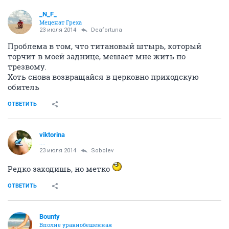
_N_F_
Меценат Греха
23 июля 2014
Deafortuna
Проблема в том, что титановый штырь, который
торчит в моей заднице, мешает мне жить по
трезвому.
Хоть снова возвращайся в церковно приходскую
обитель
ОТВЕТИТЬ
viktorina
....
23 июля 2014
Sobolev
Редко заходишь, но метко
ОТВЕТИТЬ
Bounty
Вполне уравнобешенная