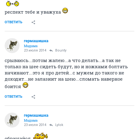
респект тебе и уважуха
ОТВЕТИТЬ
гермашишка
Мадама
23 июля 2014
Bounty
срываюсь...потом жалею...а что делать...а так не
только на шее сидеть будут, но и ножками болтать
начинают...это я про детей...с мужем до такого не
доходит...не залазиит на шею...сломать наверное
боится
ОТВЕТИТЬ
гермашишка
Мадама
23 июля 2014
Lylok
обращайся