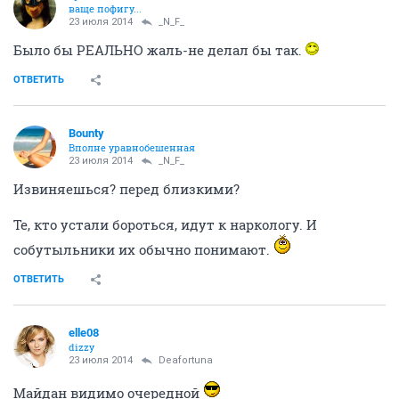
ваще пофигу...
23 июля 2014
_N_F_
Было бы РЕАЛЬНО жаль-не делал бы так.
ОТВЕТИТЬ
Bounty
Вполне уравнобешенная
23 июля 2014
_N_F_
Извиняешься? перед близкими?
Те, кто устали бороться, идут к наркологу. И
собутыльники их обычно понимают.
ОТВЕТИТЬ
elle08
dizzy
23 июля 2014
Deafortuna
Майдан видимо очередной