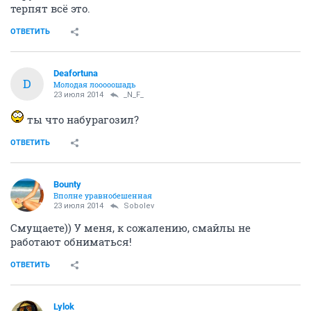
терпят всё это.
ОТВЕТИТЬ
Deafortuna
D
Молодая лооооошадь
23 июля 2014
_N_F_
ты что набурагозил?
ОТВЕТИТЬ
Bounty
Вполне уравнобешенная
23 июля 2014
Sobolev
Смущаете)) У меня, к сожалению, смайлы не
работают обниматься!
ОТВЕТИТЬ
Lylok