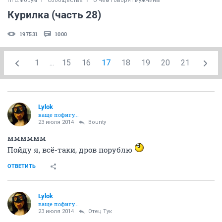
НГС.Форум
Сообщества
О чем говорят мужчины
Курилка (часть 28)
197531
1000
1
...
15
16
17
18
19
20
21
Lylok
ваще пофигу...
23 июля 2014
Bounty
мммммм
Пойду я, всё-таки, дров порублю
ОТВЕТИТЬ
Lylok
ваще пофигу...
23 июля 2014
Отец Тук