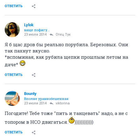
ОТВЕТИТЬ
Lylok
ваще пофигу...
23 июля 2014
Отец Тук
Я б щас дров бы реально порубила. Березовых. Они
так пахнут вкусно.
*вспоминая, как рубила щепки прошлым летом на
даче*
ОТВЕТИТЬ
Bounty
Вполне уравнобешенная
23 июля 2014
viktorina
Погодите! Тебе тоже "пить и танцевать" надо, а не с
топором в НСО двигаться.
))))))))))))
ОТВЕТИТЬ