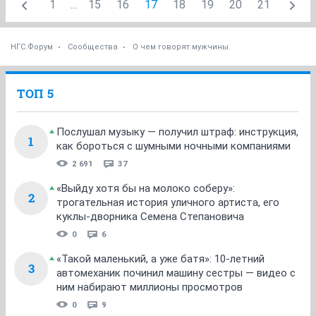
1
...
15
16
17
18
19
20
21
НГС.Форум
Сообщества
О чем говорят мужчины
ТОП 5
Послушал музыку — получил штраф: инструкция,
1
как бороться с шумными ночными компаниями
2 691
37
«Выйду хотя бы на молоко соберу»:
2
трогательная история уличного артиста, его
куклы-дворника Семена Степановича
0
6
«Такой маленький, а уже батя»: 10-летний
3
автомеханик починил машину сестры — видео с
ним набирают миллионы просмотров
0
9